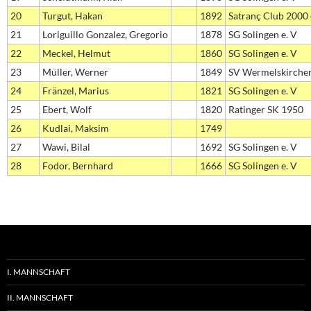
20
Turgut, Hakan
1892
Satranç Club 2000 e
21
Loriguillo Gonzalez, Gregorio
1878
SG Solingen e. V
22
Meckel, Helmut
1860
SG Solingen e. V
23
Müller, Werner
1849
SV Wermelskirche
24
Fränzel, Marius
1821
SG Solingen e. V
25
Ebert, Wolf
1820
Ratinger SK 1950
26
Kudlai, Maksim
1749
27
Wawi, Bilal
1692
SG Solingen e. V
28
Fodor, Bernhard
1666
SG Solingen e. V
I. MANNSCHAFT
II. MANNSCHAFT