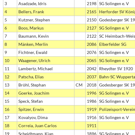
3
Asadzade, Idris
2198
SG Solingen e. V
4
Bellers, Frank
2165
Herforder SV Köni
5
Kutzner, Stephen
2150
Godesberger SK 19
6
Boos, Markus
2127
SG Solingen e. V
7
Baumann, Kevin
2122
SC Heimbach-Weis
8
Mänken, Merlin
2086
Elberfelder SG
9
Fichtner, Ewald
2076
SG Solingen e. V
10
Waagener, Ulrich
2065
SG Solingen e. V
11
Lambertz, Michael
2042
Rheydter SV 1920
12
Patscha, Elias
2037
Bahn-SC Wupperta
13
Bröhl, Stephan
CM
2018
Godesberger SK 19
14
Goerke, Joachim
1996
SG Solingen e. V
15
Speck, Stefan
1986
SG Solingen e. V
16
Spitzer, Erwin
1919
Polizeisport-Verei
17
Kovalyov, Dima
1916
SG Solingen e. V
18
Correia, Juan Carlos
1911
19
Scheidtmann, Kian
1896
SG Solingen e. V