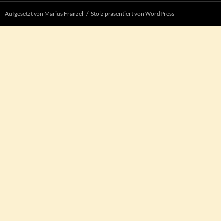
Aufgesetzt von Marius Fränzel
Stolz präsentiert von WordPress