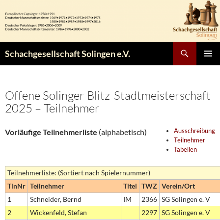
Zum
Inhalt
springen
Suchen
Schachgesellschaft Solingen e.V.
PRIMÄR
MENÜ
Offene Solinger Blitz-Stadtmeisterschaft
2025 – Teilnehmer
Ausschreibung
Vorläufige Teilnehmerliste
(alphabetisch)
Teilnehmer
Tabellen
Teilnehmerliste: (Sortiert nach Spielernummer)
TlnNr
Teilnehmer
Titel
TWZ
Verein/Ort
1
Schneider, Bernd
IM
2366
SG Solingen e. V
2
Wickenfeld, Stefan
2297
SG Solingen e. V