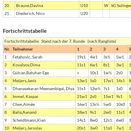
20
Braune,Davina
U10
W
SG Solinge
21
Diederich, Nico
U20
Fortschrittstabelle
Fortschrittstabelle: Stand nach der 7. Runde (nach Rangliste)
Nr.
Teilnehmer
1
2
3
4
1
Fetahovic, Sarah
19s1
4w1
3s½
5w1
2
Kovalyov,Dima
11s1
6w1
8s1
3w1
3
Gülcan,Batuhan Ege
+
10s1
1w½
2s0
4
Meijers,Janis
13w1
1s0
17w1
14s1
5
Dhanasekaran Meenambigai, Diya
15s1
12w½
7s1
1s0
6
Immel, Kaspar
21w1
2s0
15w1
9s1
7
Chen,Aimée
16w1
13s½
5w0
10s0
8
Balla,Aanand
18w1
9s1
2w0
11s1
9
Scheidtmann,Kian
14s1
8w0
12s1
6w0
10
Meijers,Jaroslav
20s1
3w0
11s0
7w1