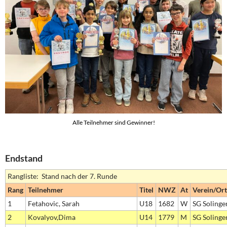
Alle Teilnehmer sind Gewinner!
Endstand
Rangliste: Stand nach der 7. Runde
Rang
Teilnehmer
Titel
NWZ
At
Verein/Ort
1
Fetahovic, Sarah
U18
1682
W
SG Solinge
2
Kovalyov,Dima
U14
1779
M
SG Solinge