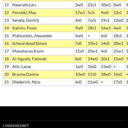
11
Nawrath,Lars
2w0
21s1
10w1
8w0
12
Pernizki, Max
17w1
5s½
9w0
13s1
13
Sereda, Dmitrij
4s0
7w½
19s1
12w0
14
Kalinin, Pavlo
9w0
18s1
16w1
4w0
15
Plafountzis, Alexander
5w0
+
6s0
18s1
16
Schwarzkopf,Simon
7s0
19w1
14s0
20w1
17
Manoharan,Kavin
12s0
20w1
4s0
21w1
18
Al-Agyath, Fatimah
8s0
14w0
20s1
15w0
19
Atts, Lasse
1w0
16s0
13w0
+
20
Braune,Davina
10w0
17s0
18w0
16s0
21
Diederich, Nico
6s0
11w0
+
17s0
I. MANNSCHAFT