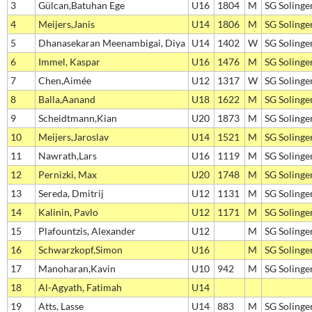
3
Gülcan,Batuhan Ege
U16
1804
M
SG Solinge
4
Meijers,Janis
U14
1806
M
SG Solinge
5
Dhanasekaran Meenambigai, Diya
U14
1402
W
SG Solinge
6
Immel, Kaspar
U16
1476
M
SG Solinge
7
Chen,Aimée
U12
1317
W
SG Solinge
8
Balla,Aanand
U18
1622
M
SG Solinge
9
Scheidtmann,Kian
U20
1873
M
SG Solinge
10
Meijers,Jaroslav
U14
1521
M
SG Solinge
11
Nawrath,Lars
U16
1119
M
SG Solinge
12
Pernizki, Max
U20
1748
M
SG Solinge
13
Sereda, Dmitrij
U12
1131
M
SG Solinge
14
Kalinin, Pavlo
U12
1171
M
SG Solinge
15
Plafountzis, Alexander
U12
M
SG Solingen
16
Schwarzkopf,Simon
U16
M
SG Solinge
17
Manoharan,Kavin
U10
942
M
SG Solinge
18
Al-Agyath, Fatimah
U14
19
Atts, Lasse
U14
883
M
SG Solinge