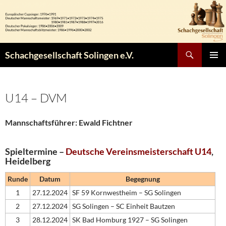
Zum
Inhalt
springen
Suchen
Schachgesellschaft Solingen e.V.
PRIMÄR
MENÜ
U14 – DVM
Mannschaftsführer: Ewald Fichtner
Spieltermine –
Deutsche Vereinsmeisterschaft U14
,
Heidelberg
Runde
Datum
Begegnung
1
27.12.2024
SF 59 Kornwestheim – SG Solingen
2
27.12.2024
SG Solingen – SC Einheit Bautzen
3
28.12.2024
SK Bad Homburg 1927 – SG Solingen