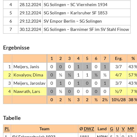
4
28.12.2024
SG Solingen – SC Viernheim 1934
5
29.12.2024
SG Solingen – Karlsruher SF 1853
6
29.12.2024
SV Empor Berlin – SG Solingen
7
30.12.2024
SG Solingen – Barnimer SF im SV Stahl Finow
Ergebnisse
1
2
3
4
5
6
7
Erg.
%
1
Meijers, Janis
0
0
0
1
1
0
1
3/7
43 
2
Kovalyov, Dima
0
½
½
1
1
½
½
4/7
57 
3
Meijers, Jaroslav
0
1
0
1
0
0
1
3/7
43 
4
Nawrath, Lars
0
½
0
0
0
0
0
½/7
7 
0
2
½
3
2
½
2½
10½/28
38 
Tabelle
Pl.
Team
Ø
DWZ
Land
G
U
V
MP
1
SV Erkenschwick 1923
1881
NRW
5
2
0
12