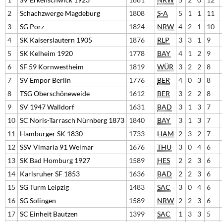
2
Schachzwerge Magdeburg
1808
S-A
5
1
1
11
3
SG Porz
1824
NRW
4
2
1
10
4
SK Kaiserslautern 1905
1876
RLP
3
3
1
9
5
SK Kelheim 1920
1778
BAY
4
1
2
9
6
SF 59 Kornwestheim
1819
WÜR
3
2
2
8
7
SV Empor Berlin
1776
BER
4
0
3
8
8
TSG Oberschöneweide
1612
BER
3
2
2
8
9
SV 1947 Walldorf
1631
BAD
3
1
3
7
10
SC Noris-Tarrasch Nürnberg 1873
1840
BAY
3
1
3
7
11
Hamburger SK 1830
1733
HAM
2
3
2
7
12
SSV Vimaria 91 Weimar
1676
THÜ
3
0
4
6
13
SK Bad Homburg 1927
1589
HES
2
2
3
6
14
Karlsruher SF 1853
1636
BAD
2
2
3
6
15
SG Turm Leipzig
1483
SAC
3
0
4
6
16
SG Solingen
1589
NRW
2
2
3
6
17
SC Einheit Bautzen
1399
SAC
1
3
3
5