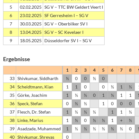
5
02.02.2025
SG V – TTC BW Geldert Veert I
6
23.02.2025
SF Gerresheim I – SG V
7
30.03.2025
SG V – Oberbilker SV I
8
13.04.2025
SG V – SC Kevelaer I
9
18.05.2025
Düsseldorfer SV I – SG V
Ergebnisse
1
2
3
4
5
6
7
8
33
Shivkumar, Siddharth
½
0
0
½
0
34
Scheidtmann, Kian
1
1
0
0
½
1
½
35
Görke, Joachim
1
½
½
0
1
½
1
1
36
Speck, Stefan
0
½
½
1
0
0
0
37
Flesch, Dr. Stefan
1
½
½
½
1
1
½
38
Linke, Marius
1
½
0
½
½
1
+
½
39
Asadzade, Muhammed
1
½
½
½
½
½
½
0
40
Shivkumar, Shreyas
0