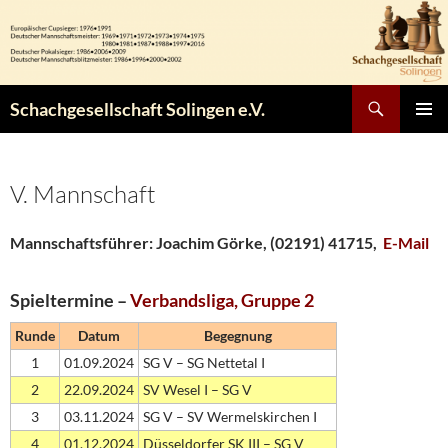
Zum
Inhalt
springen
Suchen
Schachgesellschaft Solingen e.V.
PRIMÄR
MENÜ
V. Mannschaft
Mannschaftsführer: Joachim Görke, (02191) 41715,
E-Mail
Spieltermine –
Verbandsliga, Gruppe 2
Runde
Datum
Begegnung
1
01.09.2024
SG V – SG Nettetal I
2
22.09.2024
SV Wesel I – SG V
3
03.11.2024
SG V – SV Wermelskirchen I
4
01.12.2024
Düsseldorfer SK III – SG V