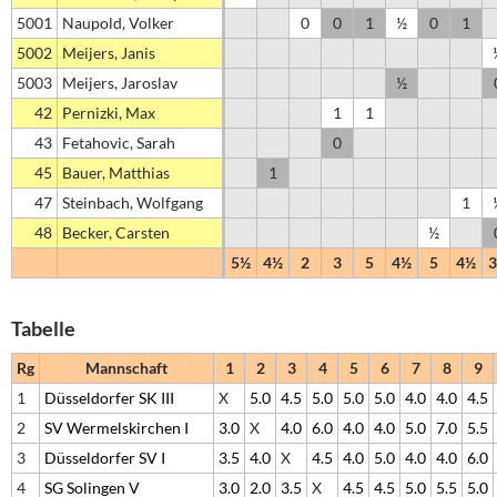
5001
Naupold, Volker
0
0
1
½
0
1
5002
Meijers, Janis
5003
Meijers, Jaroslav
½
42
Pernizki, Max
1
1
43
Fetahovic, Sarah
0
45
Bauer, Matthias
1
47
Steinbach, Wolfgang
1
48
Becker, Carsten
½
5½
4½
2
3
5
4½
5
4½
Tabelle
Rg
Mannschaft
1
2
3
4
5
6
7
8
9
1
Düsseldorfer SK III
X
5.0
4.5
5.0
5.0
5.0
4.0
4.0
4.5
2
SV Wermelskirchen I
3.0
X
4.0
6.0
4.0
4.0
5.0
7.0
5.5
3
Düsseldorfer SV I
3.5
4.0
X
4.5
4.0
5.0
4.0
4.0
6.0
4
SG Solingen V
3.0
2.0
3.5
X
4.5
4.5
5.0
5.5
5.0