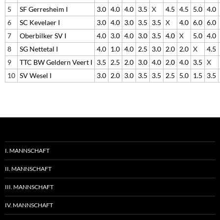
5
SF Gerresheim I
3.0
4.0
4.0
3.5
X
4.5
4.5
5.0
4.0
6
SC Kevelaer I
3.0
4.0
3.0
3.5
3.5
X
4.0
6.0
6.0
7
Oberbilker SV I
4.0
3.0
4.0
3.0
3.5
4.0
X
5.0
4.0
8
SG Nettetal I
4.0
1.0
4.0
2.5
3.0
2.0
2.0
X
4.5
9
TTC BW Geldern Veert I
3.5
2.5
2.0
3.0
4.0
2.0
4.0
3.5
X
10
SV Wesel I
3.0
2.0
3.0
3.5
3.5
2.5
5.0
1.5
3.5
I. MANNSCHAFT
II. MANNSCHAFT
III. MANNSCHAFT
IV. MANNSCHAFT