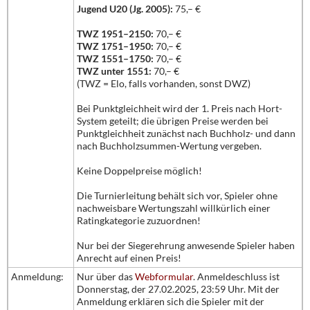
Jugend U20 (Jg. 2005):
75,– €
TWZ 1951–2150:
70,– €
TWZ 1751–1950:
70,– €
TWZ 1551–1750:
70,– €
TWZ unter 1551:
70,– €
(TWZ = Elo, falls vorhanden, sonst DWZ)
Bei Punktgleichheit wird der 1. Preis nach Hort-
System geteilt; die übrigen Preise werden bei
Punktgleichheit zunächst nach Buchholz- und dann
nach Buchholzsummen-Wertung vergeben.
Keine Doppelpreise möglich!
Die Turnierleitung behält sich vor, Spieler ohne
nachweisbare Wertungszahl willkürlich einer
Ratingkategorie zuzuordnen!
Nur bei der Siegerehrung anwesende Spieler haben
Anrecht auf einen Preis!
Anmeldung:
Nur über das
Webformular
. Anmeldeschluss ist
Donnerstag, der 27.02.2025, 23:59 Uhr. Mit der
Anmeldung erklären sich die Spieler mit der