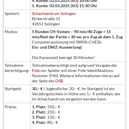
4. Runde: 02.03.2025 (SO) 10:00 Uhr
5. Runde: 02.03.2025 (SO) 15:30 Uhr
Spielort:
Schachzentrum Solingen
Birkerstraße 31
42651 Solingen
Modus:
5 Runden CH-System – 90 min/40 Züge + 15
min/Rest der Partie + 30 sec pro Zug ab dem 1. Zug
Computerauslosung mit SWISS-CHESS.
Elo- und DWZ-Auswertung!
Die Karenzzeit beträgt 30 Minuten!
Teilnahme-
Teilnahmeberechtigt sind aufgrund Vorgabe der
berechtigung:
Fide
nur Spieler mit einer Fide-Identifikations-
Nummer (FIN). Weitere Informationen hierzu auf
der Seite des
DSB
.
Startgeld:
30,– €
/ Jugendliche: 20,– €. Im Startgeld ist ein
Verzehrgutschein in Höhe von 5,– € enthalten, der
im Schachzentrum eingelöst werden kann.
Preise:
1. Platz:
350,– €
2. Platz:
250,– €
3. Platz:
150,– €
4. Platz:
80,– €