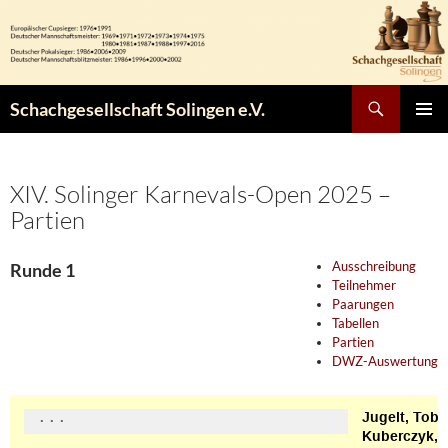
Zum
Inhalt
springen
Suchen
Schachgesellschaft Solingen e.V.
PRIMÄR
MENÜ
XIV. Solinger Karnevals-Open 2025 –
Partien
Ausschreibung
Runde 1
Teilnehmer
Paarungen
Tabellen
Partien
DWZ-Auswertung