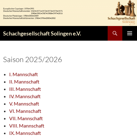
Zum
Inhalt
springen
Suchen
Schachgesellschaft Solingen e.V.
PRIMÄR
MENÜ
Saison 2025/2026
I. Mannschaft
II. Mannschaft
III. Mannschaft
IV. Mannschaft
V. Mannschaft
VI. Mannschaft
VII. Mannschaft
VIII. Mannschaft
IX. Mannschaft