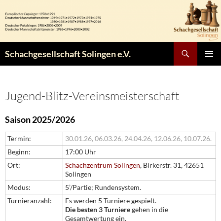
Zum
Inhalt
springen
Suchen
Schachgesellschaft Solingen e.V.
PRIMÄR
MENÜ
Jugend-Blitz-Vereinsmeisterschaft
Saison 2025/2026
Termin:
30.01.26,
06.03.26,
24.04.26,
12.06.26,
10.07.26.
Beginn:
17:00 Uhr
Ort:
Schachzentrum Solingen
, Birkerstr. 31, 42651
Solingen
Modus:
5’/Partie; Rundensystem.
Turnieranzahl:
Es werden 5 Turniere gespielt.
Die besten 3 Turniere
gehen in die
Gesamtwertung ein.