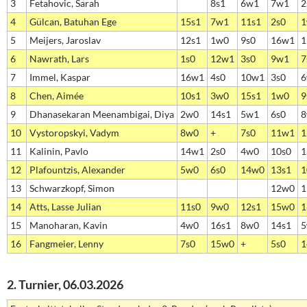
3
Fetahovic, Sarah
8s1
6w1
7w1
2
4
Gülcan, Batuhan Ege
15s1
7w1
11s1
2s0
1
5
Meijers, Jaroslav
12s1
1w0
9s0
16w1
1
6
Nawrath, Lars
1s0
12w1
3s0
9w1
7
7
Immel, Kaspar
16w1
4s0
10w1
3s0
6
8
Chen, Aimée
10s1
3w0
15s1
1w0
9
9
Dhanasekaran Meenambigai, Diya
2w0
14s1
5w1
6s0
8
10
Vystoropskyi, Vadym
8w0
+
7s0
11w1
1
11
Kalinin, Pavlo
14w1
2s0
4w0
10s0
1
12
Plafountzis, Alexander
5w0
6s0
14w0
13s1
1
13
Schwarzkopf, Simon
12w0
1
14
Atts, Lasse Julian
11s0
9w0
12s1
15w0
1
15
Manoharan, Kavin
4w0
16s1
8w0
14s1
5
16
Fangmeier, Lenny
7s0
15w0
+
5s0
1
2. Turnier, 06.03.2026