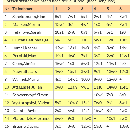
Fortschrittstabelle: Stand nach der 9. Runde (nach Rangliste)
Nr.
Teilnehmer
1
2
3
4
5
6
1
Scheidtmann,Kian
8s1
7w1
5s1
2w1
4s1
3w1
2
Mänken,Merlin
13w1
3s1
4w1
1s0
6s1
7w1
3
Fetahovic,Sarah
10s1
2w0
8s1
6w1
5s1
1s0
4
Gülcan,Batuhan Ege
9w1
6s1
2s0
5w1
1w0
13s1
5
Immel,Kaspar
12w1
13s1
1w0
4s0
3w0
14s1
6
Pernizki,Max
14s1
4w0
7s1
3s0
2w0
11w1
7
Chen,Aimée
15w1
1s0
6w0
12s1
11w1
2s0
8
Nawrath,Lars
1w0
15s1
3w0
9s1
13w0
12s0
9
Wannek,Marla
4s0
14w1
10s0
8w0
12w0
+
10
Atts,Lasse Julian
3w0
12s½
9w1
11s0
14w0
15s1
11
Schwarzkopf, Simon
+
10w1
7s0
6s0
12
Vystoropskyi, Vadym
5s0
10w½
15s1
7w0
9s1
8w1
13
Kalinin,Pavlo
2s0
5w0
14s1
15w1
8s1
4w0
14
Plafountzis,Alexander
6w0
9s0
13w0
+
10s1
5w0
15
Braune,Davina
7s0
8w0
12w0
13s0
+
10w0