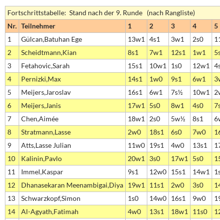
Fortschrittstabelle: Stand nach der 9. Runde (nach Rangliste)
Nr.
Teilnehmer
1
2
3
4
5
1
Gülcan,Batuhan Ege
13w1
4s1
3w1
2s0
1
2
Scheidtmann,Kian
8s1
7w1
12s1
1w1
5
3
Fetahovic,Sarah
15s1
10w1
1s0
12w1
4
4
Pernizki,Max
14s1
1w0
9s1
6w1
3
5
Meijers,Jaroslav
16s1
6w1
7s½
10w1
2
6
Meijers,Janis
17w1
5s0
8w1
4s0
7
7
Chen,Aimée
18w1
2s0
5w½
8s1
6
8
Stratmann,Lasse
2w0
18s1
6s0
7w0
1
9
Atts,Lasse Julian
11w0
19s1
4w0
13s1
1
10
Kalinin,Pavlo
20w1
3s0
17w1
5s0
1
11
Immel,Kaspar
9s1
12w0
15s1
14w1
1
12
Dhanasekaran Meenambigai,Diya
19w1
11s1
2w0
3s0
1
13
Schwarzkopf,Simon
1s0
14w0
16s1
9w0
1
14
Al-Agyath,Fatimah
4w0
13s1
18w1
11s0
1