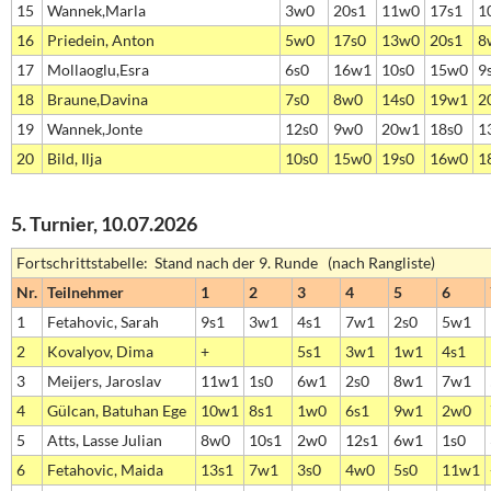
15
Wannek,Marla
3w0
20s1
11w0
17s1
1
16
Priedein, Anton
5w0
17s0
13w0
20s1
8
17
Mollaoglu,Esra
6s0
16w1
10s0
15w0
9
18
Braune,Davina
7s0
8w0
14s0
19w1
2
19
Wannek,Jonte
12s0
9w0
20w1
18s0
1
20
Bild, Ilja
10s0
15w0
19s0
16w0
1
5. Turnier, 10.07.2026
Fortschrittstabelle: Stand nach der 9. Runde (nach Rangliste)
Nr.
Teilnehmer
1
2
3
4
5
6
1
Fetahovic, Sarah
9s1
3w1
4s1
7w1
2s0
5w1
2
Kovalyov, Dima
+
5s1
3w1
1w1
4s1
3
Meijers, Jaroslav
11w1
1s0
6w1
2s0
8w1
7w1
4
Gülcan, Batuhan Ege
10w1
8s1
1w0
6s1
9w1
2w0
5
Atts, Lasse Julian
8w0
10s1
2w0
12s1
6w1
1s0
6
Fetahovic, Maida
13s1
7w1
3s0
4w0
5s0
11w1