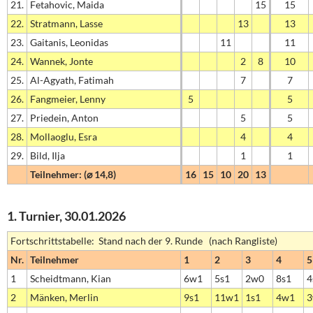
21.
Fetahovic, Maida
15
15
22.
Stratmann, Lasse
13
13
23.
Gaitanis, Leonidas
11
11
24.
Wannek, Jonte
2
8
10
25.
Al-Agyath, Fatimah
7
7
26.
Fangmeier, Lenny
5
5
27.
Priedein, Anton
5
5
28.
Mollaoglu, Esra
4
4
29.
Bild, Ilja
1
1
Teilnehmer: (⌀ 14,8)
16
15
10
20
13
1. Turnier, 30.01.2026
Fortschrittstabelle: Stand nach der 9. Runde (nach Rangliste)
Nr.
Teilnehmer
1
2
3
4
5
1
Scheidtmann, Kian
6w1
5s1
2w0
8s1
4
2
Mänken, Merlin
9s1
11w1
1s1
4w1
3