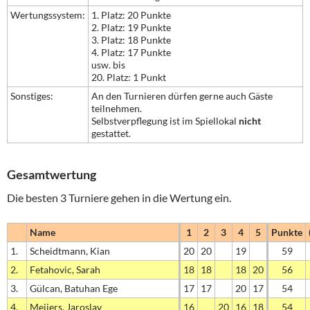
Wertungssystem:
1. Platz: 20 Punkte
2. Platz: 19 Punkte
3. Platz: 18 Punkte
4. Platz: 17 Punkte
usw. bis
20. Platz: 1 Punkt
Sonstiges:
An den Turnieren dürfen gerne auch Gäste
teilnehmen.
Selbstverpflegung ist im Spiellokal
nicht
gestattet.
Gesamtwertung
Die besten 3 Turniere gehen in die Wertung ein.
Name
1
2
3
4
5
Punkte
1.
Scheidtmann, Kian
20
20
19
59
2.
Fetahovic, Sarah
18
18
18
20
56
3.
Gülcan, Batuhan Ege
17
17
20
17
54
4.
Meijers, Jaroslav
16
20
16
18
54