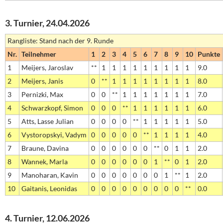
3. Turnier, 24.04.2026
Rangliste: Stand nach der 9. Runde
Nr.
Teilnehmer
1
2
3
4
5
6
7
8
9
10
Punkte
1
Meijers, Jaroslav
**
1
1
1
1
1
1
1
1
1
9.0
2
Meijers, Janis
0
**
1
1
1
1
1
1
1
1
8.0
3
Pernizki, Max
0
0
**
1
1
1
1
1
1
1
7.0
4
Schwarzkopf, Simon
0
0
0
**
1
1
1
1
1
1
6.0
5
Atts, Lasse Julian
0
0
0
0
**
1
1
1
1
1
5.0
6
Vystoropskyi, Vadym
0
0
0
0
0
**
1
1
1
1
4.0
7
Braune, Davina
0
0
0
0
0
0
**
0
1
1
2.0
8
Wannek, Marla
0
0
0
0
0
0
1
**
0
1
2.0
9
Manoharan, Kavin
0
0
0
0
0
0
0
1
**
1
2.0
10
Gaitanis, Leonidas
0
0
0
0
0
0
0
0
0
**
0.0
4. Turnier, 12.06.2026