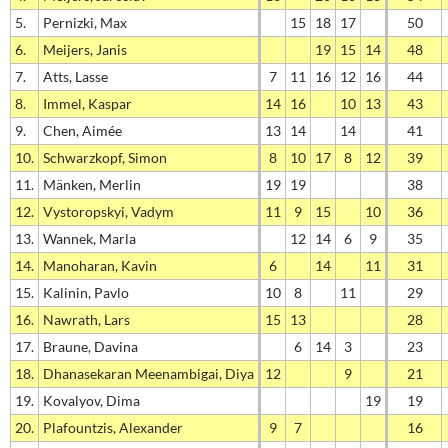
5.
Pernizki, Max
15
18
17
50
6.
Meijers, Janis
19
15
14
48
7.
Atts, Lasse
7
11
16
12
16
44
8.
Immel, Kaspar
14
16
10
13
43
9.
Chen, Aimée
13
14
14
41
10.
Schwarzkopf, Simon
8
10
17
8
12
39
11.
Mänken, Merlin
19
19
38
12.
Vystoropskyi, Vadym
11
9
15
10
36
13.
Wannek, Marla
12
14
6
9
35
14.
Manoharan, Kavin
6
14
11
31
15.
Kalinin, Pavlo
10
8
11
29
16.
Nawrath, Lars
15
13
28
17.
Braune, Davina
6
14
3
23
18.
Dhanasekaran Meenambigai, Diya
12
9
21
19.
Kovalyov, Dima
19
19
20.
Plafountzis, Alexander
9
7
16