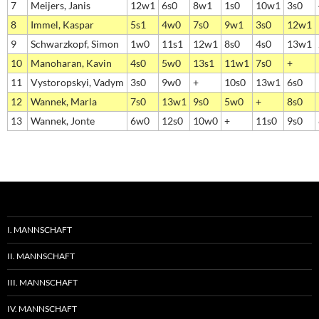
7
Meijers, Janis
12w1
6s0
8w1
1s0
10w1
3s0
8
Immel, Kaspar
5s1
4w0
7s0
9w1
3s0
12w1
9
Schwarzkopf, Simon
1w0
11s1
12w1
8s0
4s0
13w1
10
Manoharan, Kavin
4s0
5w0
13s1
11w1
7s0
+
11
Vystoropskyi, Vadym
3s0
9w0
+
10s0
13w1
6s0
12
Wannek, Marla
7s0
13w1
9s0
5w0
+
8s0
13
Wannek, Jonte
6w0
12s0
10w0
+
11s0
9s0
I. MANNSCHAFT
II. MANNSCHAFT
III. MANNSCHAFT
IV. MANNSCHAFT