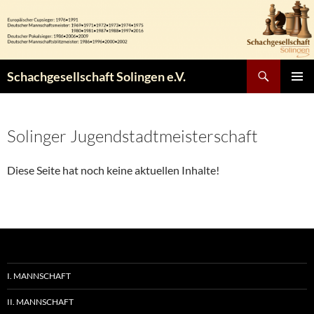
Zum
Inhalt
springen
Suchen
Schachgesellschaft Solingen e.V.
PRIMÄR
MENÜ
Solinger Jugendstadtmeisterschaft
Diese Seite hat noch keine aktuellen Inhalte!
I. MANNSCHAFT
II. MANNSCHAFT