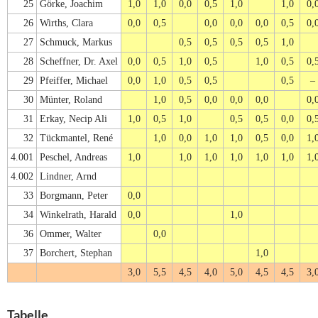
25
Görke, Joachim
1,0
1,0
0,0
0,5
1,0
1,0
0,
26
Wirths, Clara
0,0
0,5
0,0
0,0
0,0
0,5
0,
27
Schmuck, Markus
0,5
0,5
0,5
0,5
1,0
28
Scheffner, Dr. Axel
0,0
0,5
1,0
0,5
1,0
0,5
0,
29
Pfeiffer, Michael
0,0
1,0
0,5
0,5
0,5
–
30
Münter, Roland
1,0
0,5
0,0
0,0
0,0
0,
31
Erkay, Necip Ali
1,0
0,5
1,0
0,5
0,5
0,0
0,
32
Tückmantel, René
1,0
0,0
1,0
1,0
0,5
0,0
1,
4.001
Peschel, Andreas
1,0
1,0
1,0
1,0
1,0
1,0
1,
4.002
Lindner, Arnd
33
Borgmann, Peter
0,0
34
Winkelrath, Harald
0,0
1,0
36
Ommer, Walter
0,0
37
Borchert, Stephan
1,0
3,0
5,5
4,5
4,0
5,0
4,5
4,5
3,
Tabelle