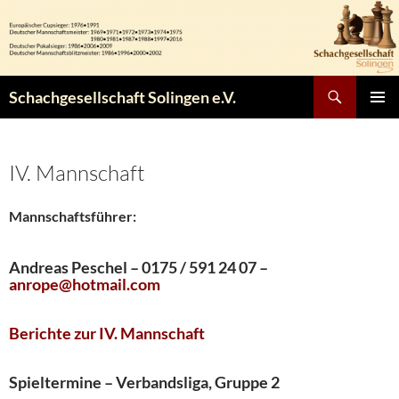
Zum
Inhalt
springen
Suchen
Schachgesellschaft Solingen e.V.
PRIMÄR
MENÜ
IV. Mannschaft
Mannschaftsführer:
Andreas Peschel – 0175 / 591 24 07 –
anrope@hotmail.com
Berichte zur IV. Mannschaft
Spieltermine – Verbandsliga, Gruppe 2