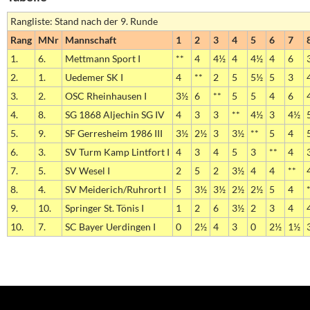
Rangliste: Stand nach der 9. Runde
Rang
MNr
Mannschaft
1
2
3
4
5
6
7
1.
6.
Mettmann Sport I
**
4
4½
4
4½
4
6
2.
1.
Uedemer SK I
4
**
2
5
5½
5
3
3.
2.
OSC Rheinhausen I
3½
6
**
5
5
4
6
4.
8.
SG 1868 Aljechin SG IV
4
3
3
**
4½
3
4½
5.
9.
SF Gerresheim 1986 III
3½
2½
3
3½
**
5
4
6.
3.
SV Turm Kamp Lintfort I
4
3
4
5
3
**
4
7.
5.
SV Wesel I
2
5
2
3½
4
4
**
8.
4.
SV Meiderich/Ruhrort I
5
3½
3½
2½
2½
5
4
9.
10.
Springer St. Tönis I
1
2
6
3½
2
3
4
10.
7.
SC Bayer Uerdingen I
0
2½
4
3
0
2½
1½