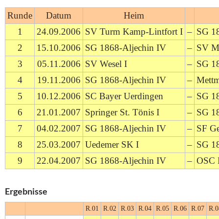
Runde
Datum
Heim
1
24.09.2006
SV Turm Kamp-Lintfort I
–
SG 18
2
15.10.2006
SG 1868-Aljechin IV
–
SV Me
3
05.11.2006
SV Wesel I
–
SG 18
4
19.11.2006
SG 1868-Aljechin IV
–
Mettm
5
10.12.2006
SC Bayer Uerdingen
–
SG 18
6
21.01.2007
Springer St. Tönis I
–
SG 18
7
04.02.2007
SG 1868-Aljechin IV
–
SF Ge
8
25.03.2007
Uedemer SK I
–
SG 18
9
22.04.2007
SG 1868-Aljechin IV
–
OSC R
Ergebnisse
R.01
R.02
R.03
R.04
R.05
R.06
R.07
R.0