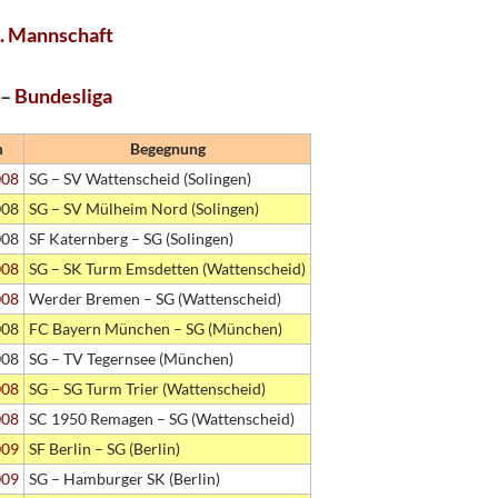
I. Mannschaft
 –
Bundesliga
m
Begegnung
008
SG – SV Wattenscheid (Solingen)
008
SG – SV Mülheim Nord (Solingen)
008
SF Katernberg – SG (Solingen)
008
SG – SK Turm Emsdetten (Wattenscheid)
008
Werder Bremen – SG (Wattenscheid)
008
FC Bayern München – SG (München)
008
SG – TV Tegernsee (München)
008
SG – SG Turm Trier (Wattenscheid)
008
SC 1950 Remagen – SG (Wattenscheid)
009
SF Berlin – SG (Berlin)
009
SG – Hamburger SK (Berlin)