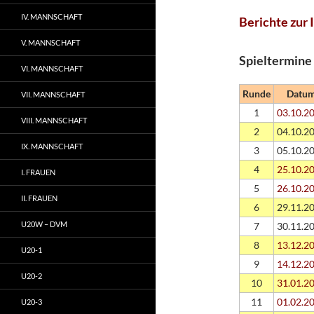
IV. MANNSCHAFT
Berichte zur 
V. MANNSCHAFT
Spieltermine
VI. MANNSCHAFT
Runde
Datu
VII. MANNSCHAFT
1
03.10.2
VIII. MANNSCHAFT
2
04.10.2
IX. MANNSCHAFT
3
05.10.2
4
25.10.2
I. FRAUEN
5
26.10.2
II. FRAUEN
6
29.11.2
U20W – DVM
7
30.11.2
8
13.12.2
U20-1
9
14.12.2
U20-2
10
31.01.2
11
01.02.2
U20-3