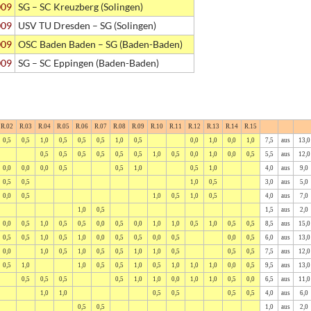
009
SG – SC Kreuzberg (Solingen)
009
USV TU Dresden – SG (Solingen)
009
OSC Baden Baden – SG (Baden-Baden)
009
SG – SC Eppingen (Baden-Baden)
R.02
R.03
R.04
R.05
R.06
R.07
R.08
R.09
R.10
R.11
R.12
R.13
R.14
R.15
0,5
0,5
1,0
0,5
0,5
0,5
1,0
0,5
0,0
1,0
0,0
1,0
7,5
aus
13,0
0,5
0,5
0,5
0,5
0,5
0,5
1,0
0,5
0,0
1,0
0,0
0,5
5,5
aus
12,0
0,0
0,0
0,0
0,5
0,5
1,0
0,5
1,0
4,0
aus
9,0
0,5
0,5
1,0
0,5
3,0
aus
5,0
0,0
0,5
1,0
0,5
1,0
0,5
4,0
aus
7,0
1,0
0,5
1,5
aus
2,0
0,0
0,5
1,0
0,5
0,5
0,0
0,5
0,0
1,0
1,0
0,5
1,0
0,5
0,5
8,5
aus
15,0
0,5
0,5
1,0
0,5
1,0
0,0
0,5
0,5
0,0
0,5
0,0
0,5
6,0
aus
13,0
0,0
1,0
0,5
1,0
0,5
0,5
1,0
1,0
0,5
0,5
0,5
7,5
aus
12,0
0,5
1,0
1,0
0,5
0,5
1,0
0,5
1,0
1,0
1,0
0,0
0,5
9,5
aus
13,0
0,5
0,5
0,5
0,5
1,0
1,0
0,0
1,0
1,0
0,5
0,0
6,5
aus
11,0
1,0
1,0
0,5
0,5
0,5
0,5
4,0
aus
6,0
0,5
0,5
1,0
aus
2,0