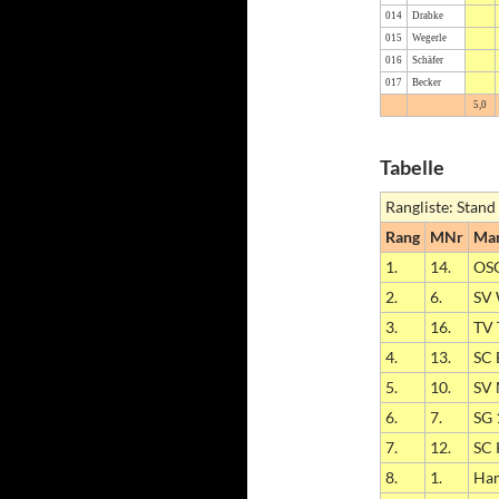
014
Drabke
015
Wegerle
016
Schäfer
017
Becker
5,0
Tabelle
Rangliste: Stand
Rang
MNr
Man
1.
14.
OSG
2.
6.
SV 
3.
16.
TV 
4.
13.
SC 
5.
10.
SV 
6.
7.
SG 
7.
12.
SC 
8.
1.
Ham