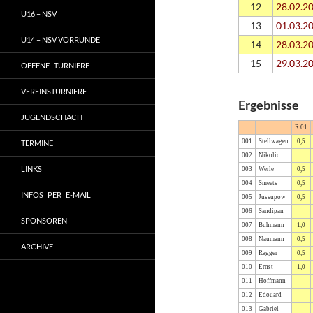
12
28.02.2
U16 – NSV
13
01.03.2
U14 – NSV VORRUNDE
14
28.03.2
15
29.03.2
OFFENE TURNIERE
VEREINSTURNIERE
Ergebnisse
JUGENDSCHACH
R.01
001
Stellwagen
0,5
TERMINE
002
Nikolic
LINKS
003
Werle
0,5
004
Smeets
0,5
INFOS PER E-MAIL
005
Jussupow
0,5
006
Sandipan
SPONSOREN
007
Buhmann
1,0
008
Naumann
0,5
ARCHIVE
009
Ragger
0,5
010
Ernst
1,0
011
Hoffmann
012
Edouard
013
Gabriel