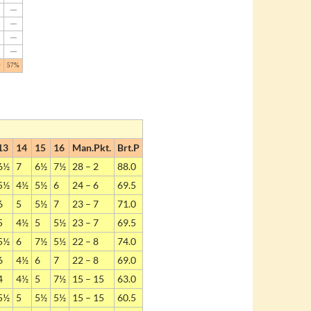
—
—
—
—
0
57%
13
14
15
16
Man.Pkt.
Brt.P
6½
7
6½
7½
28 – 2
88.0
5½
4½
5½
6
24 – 6
69.5
6
5
5½
7
23 – 7
71.0
5
4½
5
5½
23 – 7
69.5
5½
6
7½
5½
22 – 8
74.0
6
4½
6
7
22 – 8
69.0
4
4½
5
7½
15 – 15
63.0
5½
5
5½
5½
15 – 15
60.5