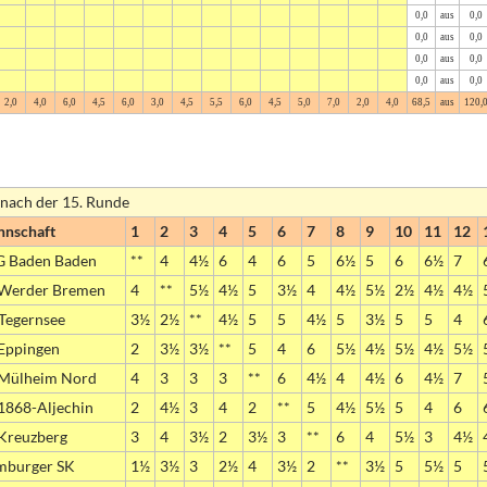
0,0
aus
0,0
0,0
aus
0,0
0,0
aus
0,0
0,0
aus
0,0
2,0
4,0
6,0
4,5
6,0
3,0
4,5
5,5
6,0
4,5
5,0
7,0
2,0
4,0
68,5
aus
120,
 nach der 15. Runde
nschaft
1
2
3
4
5
6
7
8
9
10
11
12
 Baden Baden
**
4
4½
6
4
6
5
6½
5
6
6½
7
Werder Bremen
4
**
5½
4½
5
3½
4
4½
5½
2½
4½
4½
Tegernsee
3½
2½
**
4½
5
5
4½
5
3½
5
5
4
Eppingen
2
3½
3½
**
5
4
6
5½
4½
5½
4½
5½
Mülheim Nord
4
3
3
3
**
6
4½
4
4½
6
4½
7
1868-Aljechin
2
4½
3
4
2
**
5
4½
5½
5
4
6
Kreuzberg
3
4
3½
2
3½
3
**
6
4
5½
3
4½
burger SK
1½
3½
3
2½
4
3½
2
**
3½
5
5½
5