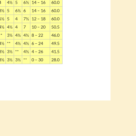
4
4½
5
6½
14 – 16
60.0
3½
5
6½
6
14 – 16
60.0
6½
5
4
7½
12 – 18
60.0
4½
4½
4
7
10 – 20
50.5
**
3½
4½
4½
8 – 22
46.0
4½
**
4½
4½
6 – 24
49.5
3½
3½
**
4½
4 – 26
41.5
3½
3½
3½
**
0 – 30
28.0