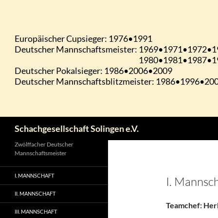
Zum
Inhalt
springen
Suchen
Schachgesellschaft Solingen e.V.
Zwölffacher Deutscher
Mannschaftsmeister
I. MANNSCHAFT
I. Mannsc
II. MANNSCHAFT
Teamchef: Herb
III. MANNSCHAFT