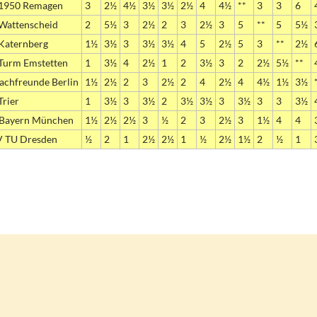
1950 Remagen
3
2½
4½
3½
3½
2½
4
4½
**
3
3
6
Wattenscheid
2
5½
3
2½
2
3
2½
3
5
**
5
5½
Katernberg
1½
3½
3
3½
3½
4
5
2½
5
3
**
2½
Turm Emstetten
1
3½
4
2½
1
2
3½
3
2
2½
5½
**
achfreunde Berlin
1½
2½
2
3
2½
2
4
2½
4
4½
1½
3½
Trier
1
3½
3
3½
2
3½
3½
3
3½
3
3
3½
Bayern München
1½
2½
2½
3
½
2
3
2½
3
1½
4
4
 TU Dresden
½
2
1
2½
2½
1
½
2½
1½
2
½
1