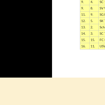
9.
4.
SC 
9.
8.
SV 
11.
9.
SG 
12.
5.
SK 
13.
2.
Sch
14.
3.
SC 
15.
15.
FC 
16.
11.
USV