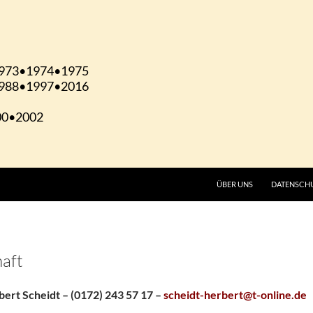
ÜBER UNS
DATENSCH
haft
ert Scheidt – (0172) 243 57 17 –
scheidt-herbert@t-online.de