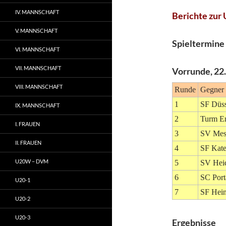
IV. MANNSCHAFT
Berichte zur
V. MANNSCHAFT
Spieltermi
VI. MANNSCHAFT
VII. MANNSCHAFT
Vorrunde, 22
VIII. MANNSCHAFT
Runde
Gegner
1
SF Düss
IX. MANNSCHAFT
2
Turm E
I. FRAUEN
3
SV Mes
II. FRAUEN
4
SF Kate
U20W – DVM
5
SV Hei
6
SC Port
U20-1
7
SF Hein
U20-2
U20-3
Ergebnisse