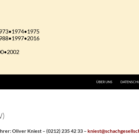
ÜBER UNS
DATENSCH
W)
rer: Oliver Kniest – (0212) 235 42 33 –
kniest@schachgesellsc