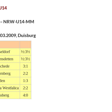
 U14
ne – NRW-U14-MM
.03.2009, Duisburg
eldorf
½:3½
msdetten
½:3½
chede
3:1
rnberg
2:2
den
1:3
a Westfalica
2:2
sberg
4:0