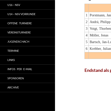
U16 – NSV
U14 – NSV VORRUNDE
1
Porstmann, Jan
2
Andrä, Philipp
OFFENE TURNIERE
3
Voigt, Thorben
VEREINSTURNIERE
4
Möller, Jonas
JUGENDSCHACH
5
Bartsch, Jan-L
6
Krebber, Julian
TERMINE
LINKS
INFOS PER E-MAIL
Endstand als 
SPONSOREN
ARCHIVE