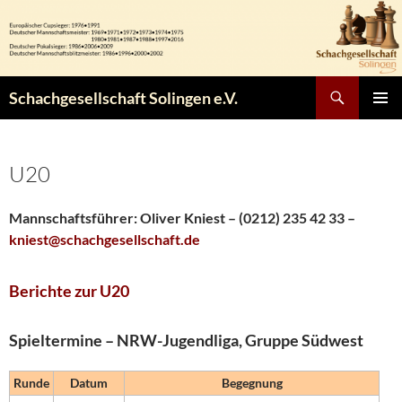
Zum
Inhalt
springen
Suchen
Schachgesellschaft Solingen e.V.
PRIMÄR
MENÜ
U20
Mannschaftsführer: Oliver Kniest – (0212) 235 42 33 –
kniest@schachgesellschaft.de
Berichte zur U20
Spieltermine – NRW-Jugendliga, Gruppe Südwest
Runde
Datum
Begegnung