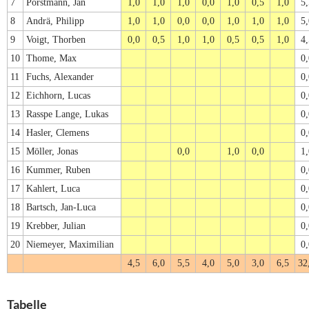
7
Porstmann, Jan
1,0
1,0
1,0
0,0
1,0
0,5
1,0
5,
8
Andrä, Philipp
1,0
1,0
0,0
0,0
1,0
1,0
1,0
5,
9
Voigt, Thorben
0,0
0,5
1,0
1,0
0,5
0,5
1,0
4,
10
Thome, Max
0,
11
Fuchs, Alexander
0,
12
Eichhorn, Lucas
0,
13
Rasspe Lange, Lukas
0,
14
Hasler, Clemens
0,
15
Möller, Jonas
0,0
1,0
0,0
1,
16
Kummer, Ruben
0,
17
Kahlert, Luca
0,
18
Bartsch, Jan-Luca
0,
19
Krebber, Julian
0,
20
Niemeyer, Maximilian
0,
4,5
6,0
5,5
4,0
5,0
3,0
6,5
32
Tabelle