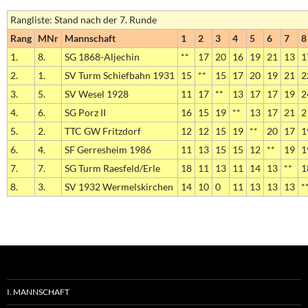
Rangliste: Stand nach der 7. Runde
Rang
MNr
Mannschaft
1
2
3
4
5
6
7
8
1.
8.
SG 1868-Aljechin
**
17
20
16
19
21
13
1
2.
1.
SV Turm Schiefbahn 1931
15
**
15
17
20
19
21
2
3.
5.
SV Wesel 1928
11
17
**
13
17
17
19
2
4.
6.
SG Porz II
16
15
19
**
13
17
21
2
5.
2.
TTC GW Fritzdorf
12
12
15
19
**
20
17
1
6.
4.
SF Gerresheim 1986
11
13
15
15
12
**
19
1
7.
7.
SG Turm Raesfeld/Erle
18
11
13
11
14
13
**
1
8.
3.
SV 1932 Wermelskirchen
14
10
0
11
13
13
13
*
I. MANNSCHAFT