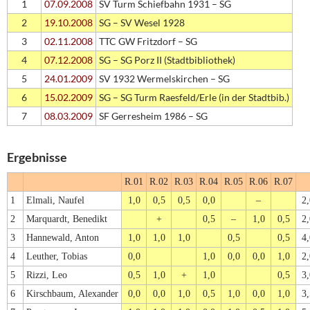
1
07.09.2008
SV Turm Schiefbahn 1931 – SG
2
19.10.2008
SG – SV Wesel 1928
3
02.11.2008
TTC GW Fritzdorf – SG
4
07.12.2008
SG – SG Porz II (Stadtbibliothek)
5
24.01.2009
SV 1932 Wermelskirchen – SG
6
15.02.2009
SG – SG Turm Raesfeld/Erle (in der Stadtbib.)
7
08.03.2009
SF Gerresheim 1986 – SG
Ergebnisse
R.01
R.02
R.03
R.04
R.05
R.06
R.07
1
Elmali, Naufel
1,0
0,5
0,5
0,0
–
2,
2
Marquardt, Benedikt
+
0,5
–
1,0
0,5
2,
3
Hannewald, Anton
1,0
1,0
1,0
0,5
0,5
4,
4
Leuther, Tobias
0,0
1,0
0,0
0,0
1,0
2,
5
Rizzi, Leo
0,5
1,0
+
1,0
0,5
3,
6
Kirschbaum, Alexander
0,0
0,0
1,0
0,5
1,0
0,0
1,0
3,