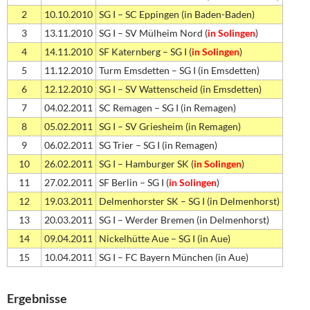
2
10.10.2010
SG I – SC Eppingen (in Baden-Baden)
3
13.11.2010
SG I – SV Mülheim Nord (
in Solingen
)
4
14.11.2010
SF Katernberg – SG I (
in Solingen
)
5
11.12.2010
Turm Emsdetten – SG I (in Emsdetten)
6
12.12.2010
SG I – SV Wattenscheid (in Emsdetten)
7
04.02.2011
SC Remagen – SG I (in Remagen)
8
05.02.2011
SG I – SV Griesheim (in Remagen)
9
06.02.2011
SG Trier – SG I (in Remagen)
10
26.02.2011
SG I – Hamburger SK (
in Solingen
)
11
27.02.2011
SF Berlin – SG I (
in Solingen
)
12
19.03.2011
Delmenhorster SK – SG I (in Delmenhorst)
13
20.03.2011
SG I – Werder Bremen (in Delmenhorst)
14
09.04.2011
Nickelhütte Aue – SG I (in Aue)
15
10.04.2011
SG I – FC Bayern München (in Aue)
Ergebnisse