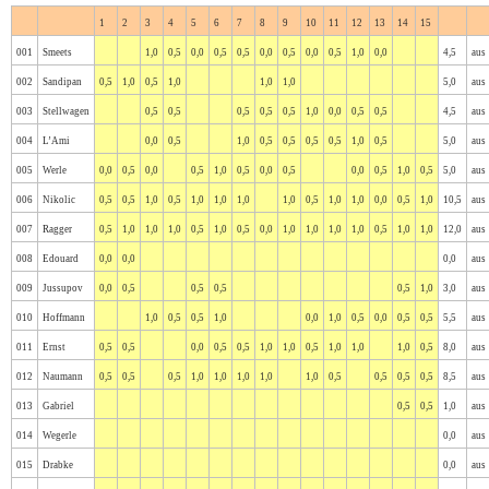
1
2
3
4
5
6
7
8
9
10
11
12
13
14
15
001
Smeets
1,0
0,5
0,0
0,5
0,5
0,0
0,5
0,0
0,5
1,0
0,0
4,5
aus
002
Sandipan
0,5
1,0
0,5
1,0
1,0
1,0
5,0
aus
003
Stellwagen
0,5
0,5
0,5
0,5
0,5
1,0
0,0
0,5
0,5
4,5
aus
004
L’Ami
0,0
0,5
1,0
0,5
0,5
0,5
0,5
1,0
0,5
5,0
aus
005
Werle
0,0
0,5
0,0
0,5
1,0
0,5
0,0
0,5
0,0
0,5
1,0
0,5
5,0
aus
006
Nikolic
0,5
0,5
1,0
0,5
1,0
1,0
1,0
1,0
0,5
1,0
1,0
0,0
0,5
1,0
10,5
aus
007
Ragger
0,5
1,0
1,0
1,0
0,5
1,0
0,5
0,0
1,0
1,0
1,0
1,0
0,5
1,0
1,0
12,0
aus
008
Edouard
0,0
0,0
0,0
aus
009
Jussupov
0,0
0,5
0,5
0,5
0,5
1,0
3,0
aus
010
Hoffmann
1,0
0,5
0,5
1,0
0,0
1,0
0,5
0,0
0,5
0,5
5,5
aus
011
Ernst
0,5
0,5
0,0
0,5
0,5
1,0
1,0
0,5
1,0
1,0
1,0
0,5
8,0
aus
012
Naumann
0,5
0,5
0,5
1,0
1,0
1,0
1,0
1,0
0,5
0,5
0,5
0,5
8,5
aus
013
Gabriel
0,5
0,5
1,0
aus
014
Wegerle
0,0
aus
015
Drabke
0,0
aus