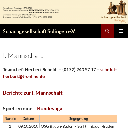
Zum
Inhalt
springen
Suchen
Schachgesellschaft Solingen e.V.
PRIMÄR
MENÜ
I. Mannschaft
Teamchef: Herbert Scheidt – (0172) 243 57 17 –
scheidt-
herbert@t-online.de
Berichte zur I. Mannschaft
Spieltermine –
Bundesliga
Runde
Datum
Begegnung
1
09.10.2010
OSG Baden-Baden – SG I (in Baden-Baden)