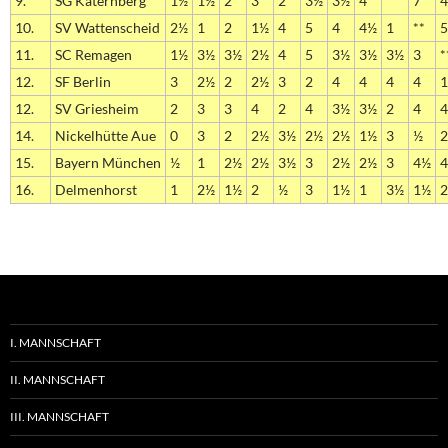
9.
SG Katernberg
1½
1½
2
3
2
3½
3½
4
**
7
10.
SV Wattenscheid
2½
1
2
1½
4
5
4
4½
1
**
5
11.
SC Remagen
1½
3½
3½
2½
4
5
3½
3½
3½
3
*
12.
SF Berlin
3
2½
2
2½
3
2
4
4
4
4
1
12.
SV Griesheim
2
3
3
4
2
4
3½
3½
2
4
4
14.
Nickelhütte Aue
0
3
2
2½
3½
2½
2½
1½
3
½
15.
Bayern München
½
1
2½
2½
3½
3
2½
2½
3
4½
4
16.
Delmenhorst
1
2½
1½
2
½
3
1½
1
3½
1½
2
I. MANNSCHAFT
II. MANNSCHAFT
III. MANNSCHAFT