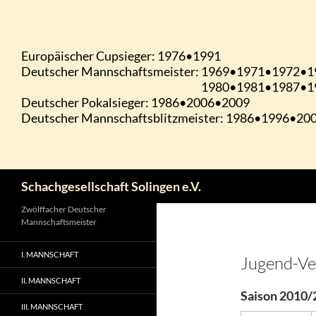
Zum
Inhalt
springen
Suchen
Schachgesellschaft Solingen e.V.
Zwölffacher Deutscher
Mannschaftsmeister
I. MANNSCHAFT
Jugend-Ve
II. MANNSCHAFT
Saison 2010/
III. MANNSCHAFT