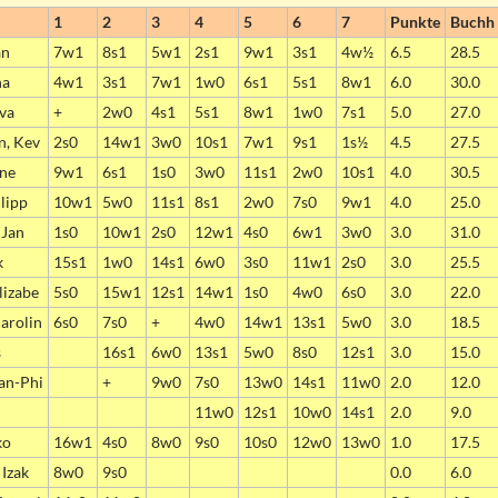
1
2
3
4
5
6
7
Punkte
Buchh
an
7w1
8s1
5w1
2s1
9w1
3s1
4w½
6.5
28.5
na
4w1
3s1
7w1
1w0
6s1
5s1
8w1
6.0
30.0
eva
+
2w0
4s1
5s1
8w1
1w0
7s1
5.0
27.0
n, Kev
2s0
14w1
3w0
10s1
7w1
9s1
1s½
4.5
27.5
nne
9w1
6s1
1s0
3w0
11s1
2w0
10s1
4.0
30.5
lipp
10w1
5w0
11s1
8s1
2w0
7s0
9w1
4.0
25.0
 Jan
1s0
10w1
2s0
12w1
4s0
6w1
3w0
3.0
31.0
k
15s1
1w0
14s1
6w0
3s0
11w1
2s0
3.0
25.5
lizabe
5s0
15w1
12s1
14w1
1s0
4w0
6s0
3.0
22.0
arolin
6s0
7s0
+
4w0
14w1
13s1
5w0
3.0
18.5
s
16s1
6w0
13s1
5w0
8s0
12s1
3.0
15.0
an-Phi
+
9w0
7s0
13w0
14s1
11w0
2.0
12.0
11w0
12s1
10w0
14s1
2.0
9.0
ko
16w1
4s0
8w0
9s0
10s0
12w0
13w0
1.0
17.5
 Izak
8w0
9s0
0.0
6.0