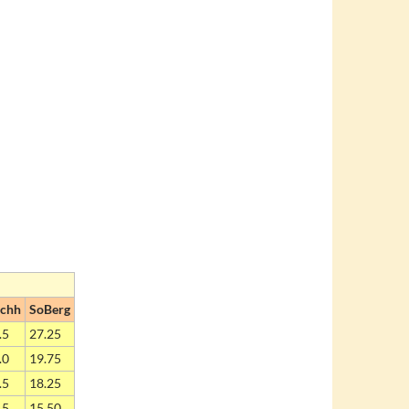
chh
SoBerg
.5
27.25
.0
19.75
.5
18.25
.5
15.50