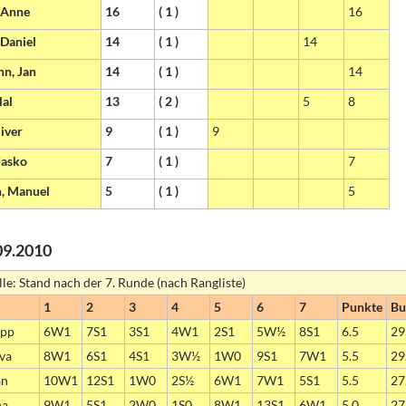
 Anne
16
( 1 )
16
 Daniel
14
( 1 )
14
n, Jan
14
( 1 )
14
lal
13
( 2 )
5
8
liver
9
( 1 )
9
Jasko
7
( 1 )
7
h, Manuel
5
( 1 )
5
09.2010
lle: Stand nach der 7. Runde (nach Rangliste)
1
2
3
4
5
6
7
Punkte
Bu
ipp
6W1
7S1
3S1
4W1
2S1
5W½
8S1
6.5
29
eva
8W1
6S1
4S1
3W½
1W0
9S1
7W1
5.5
29
an
10W1
12S1
1W0
2S½
6W1
7W1
5S1
5.5
27
na
9W1
5S1
2W0
1S0
8W1
13S1
6W1
5.0
27