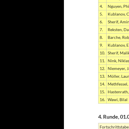
4.
Nguyen, Phi
5.
Kublanov, C
6.
Sherif, Ami
7.
Reksten, Da
8.
Barche, Rob
9.
Kublanov, E
10.
Sherif, Mali
11.
Nink, Nikla
12.
Niemeyer, J
13.
Möller, Lau
14.
Methfessel,
15.
Hastenrath,
16.
Wawi, Bilal
4. Runde, 01.
Fortschrittstabe