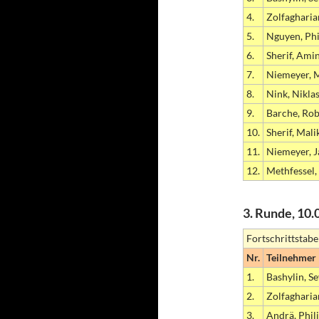
4.
Zolfagharia
5.
Nguyen, Phi
6.
Sherif, Ami
7.
Niemeyer, 
8.
Nink, Nikla
9.
Barche, Rob
10.
Sherif, Mali
11.
Niemeyer, J
12.
Methfessel,
3. Runde, 10.
Fortschrittstabe
Nr.
Teilnehmer
1.
Bashylin, S
2.
Zolfagharia
3.
Andrä, Phil