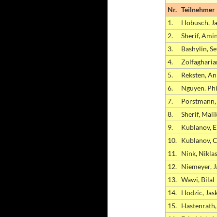
Nr.
Teilnehmer
1.
Hobusch, J
2.
Sherif, Ami
3.
Bashylin, S
4.
Zolfagharia
5.
Reksten, A
6.
Nguyen. Phi
7.
Porstmann,
8.
Sherif, Mali
9.
Kublanov, E
10.
Kublanov, C
11.
Nink, Nikla
12.
Niemeyer, J
13.
Wawi, Bilal
14.
Hodzic, Jas
15.
Hastenrath,