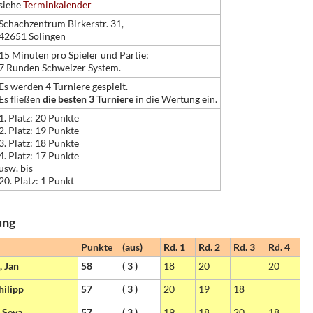
siehe
Terminkalender
Schachzentrum Birkerstr. 31,
42651 Solingen
15 Minuten pro Spieler und Partie;
7 Runden Schweizer System.
Es werden 4 Turniere gespielt.
Es fließen
die besten 3 Turniere
in die Wertung ein.
1. Platz: 20 Punkte
2. Platz: 19 Punkte
3. Platz: 18 Punkte
4. Platz: 17 Punkte
usw. bis
20. Platz: 1 Punkt
ung
Punkte
(aus)
Rd. 1
Rd. 2
Rd. 3
Rd. 4
 Jan
58
( 3 )
18
20
20
hilipp
57
( 3 )
20
19
18
, Seva
57
( 3 )
19
18
20
18