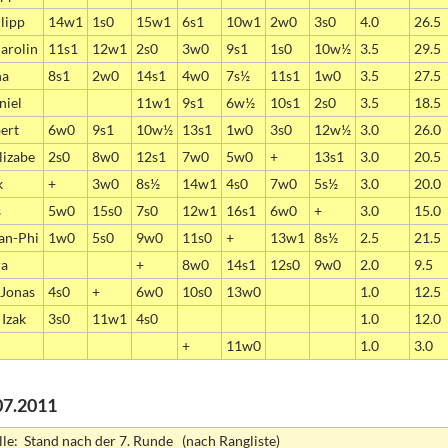
lipp
14w1
1s0
15w1
6s1
10w1
2w0
3s0
4.0
26.5
arolin
11s1
12w1
2s0
3w0
9s1
1s0
10w½
3.5
29.5
na
8s1
2w0
14s1
4w0
7s½
11s1
1w0
3.5
27.5
niel
11w1
9s1
6w½
10s1
2s0
3.5
18.5
ert
6w0
9s1
10w½
13s1
1w0
3s0
12w½
3.0
26.0
lizabe
2s0
8w0
12s1
7w0
5w0
+
13s1
3.0
20.5
k
+
3w0
8s½
14w1
4s0
7w0
5s½
3.0
20.0
s
5w0
15s0
7s0
12w1
16s1
6w0
+
3.0
15.0
an-Phi
1w0
5s0
9w0
11s0
+
13w1
8s½
2.5
21.5
ra
+
8w0
14s1
12s0
9w0
2.0
9.5
 Jonas
4s0
+
6w0
10s0
13w0
1.0
12.5
 Izak
3s0
11w1
4s0
1.0
12.0
+
11w0
1.0
3.0
07.2011
lle: Stand nach der 7. Runde (nach Rangliste)