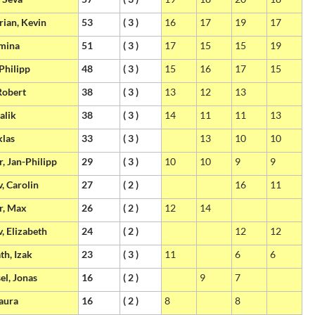
rian, Kevin
53
( 3 )
16
17
19
17
Amina
51
( 3 )
17
15
15
19
Philipp
48
( 3 )
15
16
17
15
Robert
38
( 3 )
13
12
13
alik
38
( 3 )
14
11
11
13
klas
33
( 3 )
13
10
10
, Jan-Philipp
29
( 3 )
10
10
9
9
, Carolin
27
( 2 )
16
11
r, Max
26
( 2 )
12
14
, Elizabeth
24
( 2 )
12
12
th, Izak
23
( 3 )
11
6
6
el, Jonas
16
( 2 )
9
7
Laura
16
( 2 )
8
8