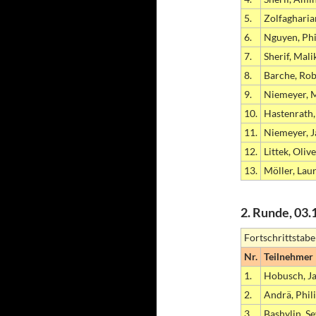
5.
Zolfagharia
6.
Nguyen, Phi
7.
Sherif, Mali
8.
Barche, Rob
9.
Niemeyer, 
10.
Hastenrath,
11.
Niemeyer, J
12.
Littek, Oliv
13.
Möller, Lau
2. Runde, 03.
Fortschrittstabe
Nr.
Teilnehmer
1.
Hobusch, J
2.
Andrä, Phil
3.
Bashylin, S