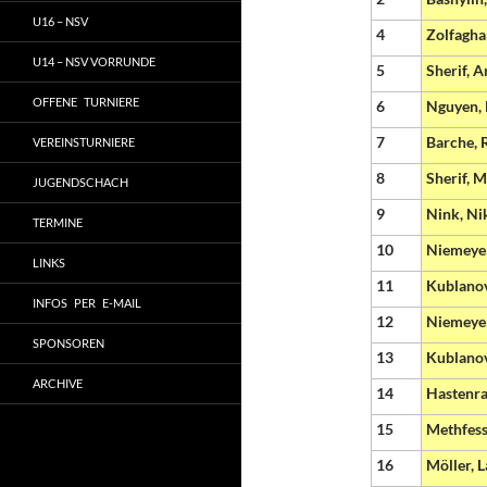
U16 – NSV
4
Zolfagha
U14 – NSV VORRUNDE
5
Sherif, 
OFFENE TURNIERE
6
Nguyen, 
7
Barche, 
VEREINSTURNIERE
8
Sherif, M
JUGENDSCHACH
9
Nink, Ni
TERMINE
10
Niemeyer
LINKS
11
Kublanov
INFOS PER E-MAIL
12
Niemeye
SPONSOREN
13
Kublanov
ARCHIVE
14
Hastenra
15
Methfess
16
Möller, 