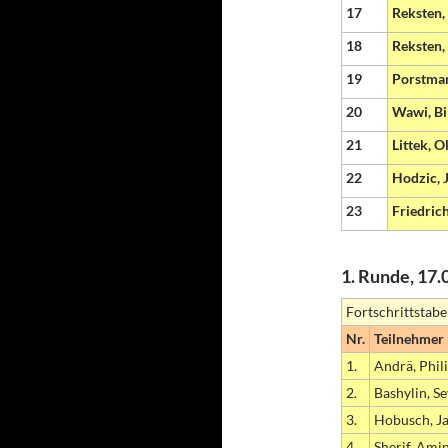
17
Reksten,
18
Reksten,
19
Porstman
20
Wawi, Bi
21
Littek, O
22
Hodzic, 
23
Friedric
1. Runde, 17.
Fortschrittstabe
Nr.
Teilnehmer
1.
Andrä, Phil
2.
Bashylin, S
3.
Hobusch, J
4.
Sherif, Ami