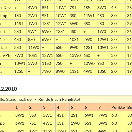
n, Kev
+
4W0
8S1
11W1
7S1
1S½
3W0
4.5
26
lipp
1S0
2W0
9S1
10W1
3S0
11W1
4S0
3.0
31
k
11S1
1W0
13S1
12W1
5W0
3S0
2S0
3.0
29
ert
2S0
9W1
5W0
13S1
4S0
+
1W0
3.0
26
Max
4S0
8S0
6W0
+
10S1
2W0
12W1
3.0
21
 Izak
3S0
11W0
+
6S0
9W0
12S1
13W1
3.0
18
an-Phi
7W0
10S1
12W1
5S0
13W0
6S0
+
3.0
17
er
13W1
3W0
11S0
7S0
+
10W0
9S0
2.0
19
ra
12S0
+
7W0
8W0
11S1
4W0
10S0
2.0
19
12.2010
lle: Stand nach der 7. Runde (nach Rangliste)
1
2
3
4
5
6
7
Punkte
Bu
an
8W1
3S0
5W1
4S1
2S1
6W1
7W1
6.0
30
ipp
6W1
7S1
4W1
3S1
1W0
5S1
8W1
6.0
30
eva
5W1
1W1
11S1
2W0
6S1
7S1
4W0
5.0
29