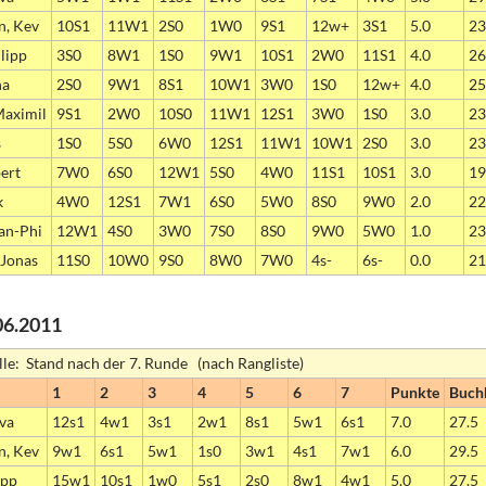
n, Kev
10S1
11W1
2S0
1W0
9S1
12w+
3S1
5.0
23
lipp
3S0
8W1
1S0
9W1
10S1
2W0
11S1
4.0
26
na
2S0
9W1
8S1
10W1
3W0
1S0
12w+
4.0
25
Maximil
9S1
2W0
10S0
11W1
12S1
3W0
1S0
3.0
23
s
1S0
5S0
6W0
12S1
11W1
10W1
2S0
3.0
23
ert
7W0
6S0
12W1
5S0
4W0
11S1
10S1
3.0
19
k
4W0
12S1
7W1
6S0
5W0
8S0
9W0
2.0
22
an-Phi
12W1
4S0
3W0
7S0
8S0
9W0
5W0
1.0
23
 Jonas
11S0
10W0
9S0
8W0
7W0
4s-
6s-
0.0
21
06.2011
lle: Stand nach der 7. Runde (nach Rangliste)
1
2
3
4
5
6
7
Punkte
Buch
eva
12s1
4w1
3s1
2w1
8s1
5w1
6s1
7.0
27.5
n, Kev
9w1
6s1
5w1
1s0
3w1
4s1
7w1
6.0
29.5
ipp
15w1
10s1
1w0
5s1
2s0
8w1
4w1
5.0
27.5