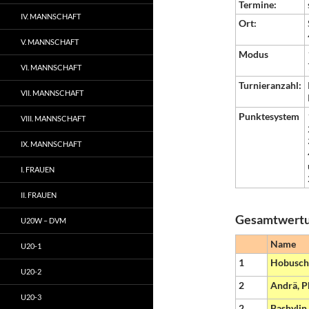
Termine:
IV. MANNSCHAFT
Ort:
V. MANNSCHAFT
Modus
VI. MANNSCHAFT
Turnieranzahl:
VII. MANNSCHAFT
Punktesystem
VIII. MANNSCHAFT
IX. MANNSCHAFT
I. FRAUEN
II. FRAUEN
Gesamtwert
U20W – DVM
Name
U20-1
1
Hobusch,
U20-2
2
Andrä, P
U20-3
2
Bashylin