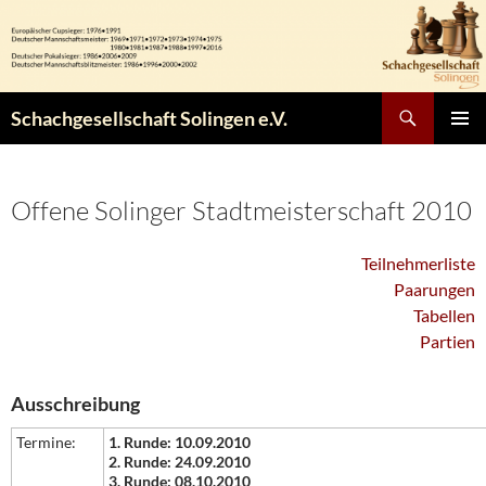
Zum
Inhalt
springen
Suchen
Schachgesellschaft Solingen e.V.
PRIMÄR
MENÜ
Offene Solinger Stadtmeisterschaft 2010
Teilnehmerliste
Paarungen
Tabellen
Partien
Ausschreibung
Termine:
1. Runde: 10.09.2010
2. Runde: 24.09.2010
3. Runde: 08.10.2010