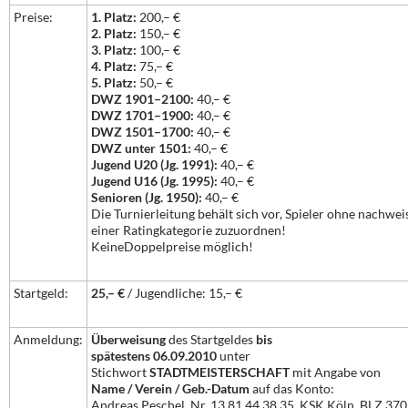
Preise:
1. Platz:
200,– €
2. Platz:
150,– €
3. Platz:
100,– €
4. Platz:
75,– €
5. Platz:
50,– €
DWZ 1901–2100:
40,– €
DWZ
1701–1900
:
40,– €
DWZ
1501–1700
:
40,– €
DWZ unter 1501:
40,– €
Jugend U20 (Jg. 1991):
40,– €
Jugend U16 (Jg. 1995):
40,– €
Senioren (Jg. 1950):
40,– €
Die Turnierleitung behält sich vor, Spieler ohne nachwe
einer Ratingkategorie zuzuordnen!
KeineDoppelpreise möglich!
Startgeld:
25,– €
/ Jugendliche: 15,– €
Anmeldung:
Überweisung
des Startgeldes
bis
spätestens 06.09.2010
unter
Stichwort
STADTMEISTERSCHAFT
mit Angabe von
Name / Verein / Geb.-Datum
auf das Konto:
Andreas Peschel, Nr. 13 81 44 38 35, KSK Köln, BLZ 370