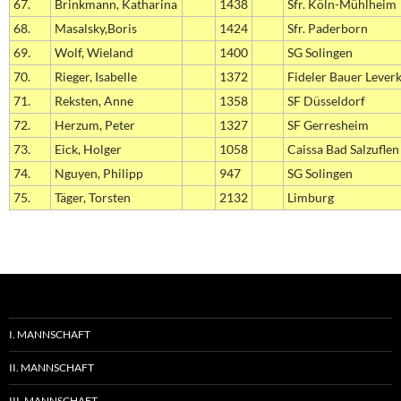
67.
Brinkmann, Katharina
1438
Sfr. Köln-Mühlheim
68.
Masalsky,Boris
1424
Sfr. Paderborn
69.
Wolf, Wieland
1400
SG Solingen
70.
Rieger, Isabelle
1372
Fideler Bauer Lever
71.
Reksten, Anne
1358
SF Düsseldorf
72.
Herzum, Peter
1327
SF Gerresheim
73.
Eick, Holger
1058
Caissa Bad Salzuflen
74.
Nguyen, Philipp
947
SG Solingen
75.
Täger, Torsten
2132
Limburg
I. MANNSCHAFT
II. MANNSCHAFT
III. MANNSCHAFT