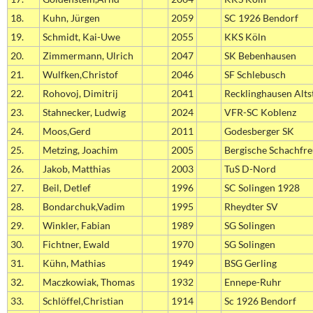
18.
Kuhn, Jürgen
2059
SC 1926 Bendorf
19.
Schmidt, Kai-Uwe
2055
KKS Köln
20.
Zimmermann, Ulrich
2047
SK Bebenhausen
21.
Wulfken,Christof
2046
SF Schlebusch
22.
Rohovoj, Dimitrij
2041
Recklinghausen Alts
23.
Stahnecker, Ludwig
2024
VFR-SC Koblenz
24.
Moos,Gerd
2011
Godesberger SK
25.
Metzing, Joachim
2005
Bergische Schachfr
26.
Jakob, Matthias
2003
TuS D-Nord
27.
Beil, Detlef
1996
SC Solingen 1928
28.
Bondarchuk,Vadim
1995
Rheydter SV
29.
Winkler, Fabian
1989
SG Solingen
30.
Fichtner, Ewald
1970
SG Solingen
31.
Kühn, Mathias
1949
BSG Gerling
32.
Maczkowiak, Thomas
1932
Ennepe-Ruhr
33.
Schlöffel,Christian
1914
Sc 1926 Bendorf