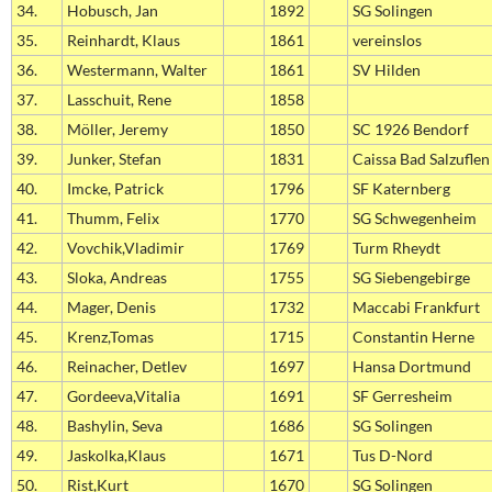
34.
Hobusch, Jan
1892
SG Solingen
35.
Reinhardt, Klaus
1861
vereinslos
36.
Westermann, Walter
1861
SV Hilden
37.
Lasschuit, Rene
1858
38.
Möller, Jeremy
1850
SC 1926 Bendorf
39.
Junker, Stefan
1831
Caissa Bad Salzuflen
40.
Imcke, Patrick
1796
SF Katernberg
41.
Thumm, Felix
1770
SG Schwegenheim
42.
Vovchik,Vladimir
1769
Turm Rheydt
43.
Sloka, Andreas
1755
SG Siebengebirge
44.
Mager, Denis
1732
Maccabi Frankfurt
45.
Krenz,Tomas
1715
Constantin Herne
46.
Reinacher, Detlev
1697
Hansa Dortmund
47.
Gordeeva,Vitalia
1691
SF Gerresheim
48.
Bashylin, Seva
1686
SG Solingen
49.
Jaskolka,Klaus
1671
Tus D-Nord
50.
Rist,Kurt
1670
SG Solingen