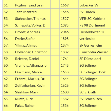
51.
Poghoshyan,Tigran
1669
Lübecker SV
52.
Tanz, Manfred
1646
SV Hilden
53.
Stahnecker, Thomas,
1527
VFR-SC Koblenz
54.
Schlepütz, Volker, D
1395
FS 98 Dortmund
55.
Probst, Andreas
2046
Düsseldorfer SK
56.
Dreier,Stefan
1898
vereinslos
57.
Yilmaz,Ahmet
1874
SF Gerresheim
58.
Hollender, Christoph
1832
Concordia Viersen
59.
Reksten, Daniel
1761
SF Düsseldorf
60.
Vranidis, Athanassio
1748
SG Solingen
61.
Düxmann, Marcel
1658
SC Solingen 1928
62.
Fränzel, Marius, Dr.
1644
SG Solingen
63.
Zolfagharian, Kevin
1626
SG Solingen
64.
Shishkov, Mark
1603
SC Erkrath
65.
Runte, Dirk
1582
SV Schlebusch
66.
Falge, Rainer
1536
SG Solingen