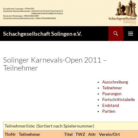
Zum
Inhalt
springen
Suchen
Schachgesellschaft Solingen e.V.
PRIMÄR
MENÜ
Solinger Karnevals-Open 2011 –
Teilnehmer
Ausschreibung
Teilnehmer
Paarungen
Fortschrittstabelle
Endstand
Partien
Teilnehmerliste: (Sortiert nach Spielernummer)
TlnNr
Teilnehmer
Titel
TWZ
Attr
Verein/Ort