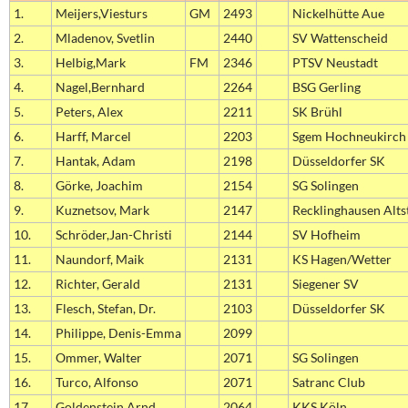
1.
Meijers,Viesturs
GM
2493
Nickelhütte Aue
2.
Mladenov, Svetlin
2440
SV Wattenscheid
3.
Helbig,Mark
FM
2346
PTSV Neustadt
4.
Nagel,Bernhard
2264
BSG Gerling
5.
Peters, Alex
2211
SK Brühl
6.
Harff, Marcel
2203
Sgem Hochneukirch
7.
Hantak, Adam
2198
Düsseldorfer SK
8.
Görke, Joachim
2154
SG Solingen
9.
Kuznetsov, Mark
2147
Recklinghausen Alts
10.
Schröder,Jan-Christi
2144
SV Hofheim
11.
Naundorf, Maik
2131
KS Hagen/Wetter
12.
Richter, Gerald
2131
Siegener SV
13.
Flesch, Stefan, Dr.
2103
Düsseldorfer SK
14.
Philippe, Denis-Emma
2099
15.
Ommer, Walter
2071
SG Solingen
16.
Turco, Alfonso
2071
Satranc Club
17.
Goldenstein,Arnd
2064
KKS Köln