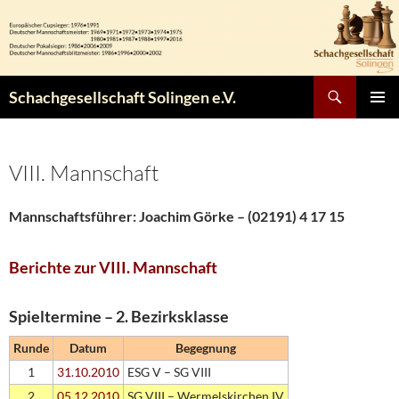
Zum
Inhalt
springen
Suchen
Schachgesellschaft Solingen e.V.
PRIMÄR
MENÜ
VIII. Mannschaft
Mannschaftsführer: Joachim Görke – (02191) 4 17 15
Berichte zur VIII. Mannschaft
Spieltermine – 2. Bezirksklasse
Runde
Datum
Begegnung
1
31.10.2010
ESG V – SG VIII
2
05.12.2010
SG VIII – Wermelskirchen IV