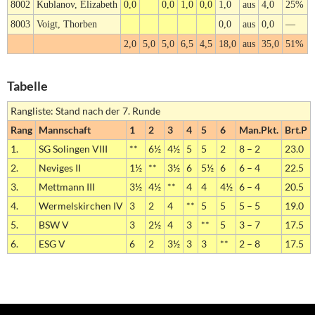
8002
Kublanov, Elizabeth
0,0
0,0
1,0
0,0
1,0
aus
4,0
25%
8003
Voigt, Thorben
0,0
aus
0,0
—
2,0
5,0
5,0
6,5
4,5
18,0
aus
35,0
51%
Tabelle
Rangliste: Stand nach der 7. Runde
Rang
Mannschaft
1
2
3
4
5
6
Man.Pkt.
Brt.P
1.
SG Solingen VIII
**
6½
4½
5
5
2
8 – 2
23.0
2.
Neviges II
1½
**
3½
6
5½
6
6 – 4
22.5
3.
Mettmann III
3½
4½
**
4
4
4½
6 – 4
20.5
4.
Wermelskirchen IV
3
2
4
**
5
5
5 – 5
19.0
5.
BSW V
3
2½
4
3
**
5
3 – 7
17.5
6.
ESG V
6
2
3½
3
3
**
2 – 8
17.5