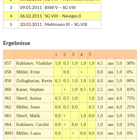
3
09.01.2011
BSW V – SG VIII
4
06.02.2011
SG VIII – Neviges II
5
20.03.2011
Mettmann III – SG VIII
Ergebnisse
1
2
3
4
5
057
Kublanov, Vladislav
1,0
0,5
1,0
1,0
1,0
4,5
aus
5,0
90%
058
Müller, Ernst
0,0
+
0,0
aus
1,0
0%
059
Zolfagharian, Kevin
0,5
0,5
1,0
1,0
1,0
4,0
aus
5,0
80%
060
Kaiser, Stephan
+
1,0
0,5
1,0
2,5
aus
3,0
83%
061
Sherif, Amina
0,5
0,5
1,0
1,0
3,0
aus
4,0
75%
062
Möller, Jonas
0,0
0,5
0,0
0,5
1,0
aus
4,0
25%
063
Sherif, Malik
0,0
+
1,0
0,0
1,0
aus
3,0
33%
064
Kublanov, Carolin
0,0
+
0,0
1,0
1,0
aus
3,0
33%
8001
Möller, Laura
0,0
+
0,0
0,0
0,0
aus
3,0
0%