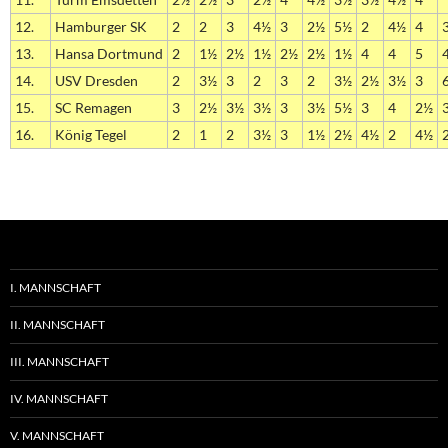
12.
Hamburger SK
2
2
3
4½
3
2½
5½
2
4½
4
13.
Hansa Dortmund
2
1½
2½
1½
2½
2½
1½
4
4
5
14.
USV Dresden
2
3½
3
2
3
2
3½
2½
3½
3
15.
SC Remagen
3
2½
3½
3½
3
3½
5½
3
4
2½
16.
König Tegel
2
1
2
3½
3
1½
2½
4½
2
4½
I. MANNSCHAFT
II. MANNSCHAFT
III. MANNSCHAFT
IV. MANNSCHAFT
V. MANNSCHAFT