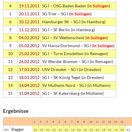
4
19.11.2011
SG I – OSG Baden Baden (
in Solingen
)
5
20.11.2011
SG Trier – SG I (
in Solingen
)
6
10.12.2011
Hamburger SK – SG I (in Hamburg)
7
11.12.2011
SG I – SF Berlin (in Hamburg)
8
04.02.2012
SG I – SV Wattenscheid (
in Solingen
)
9
05.02.2012
SV Hansa Dortmund – SG I (
in Solingen
)
10
25.02.2012
SG I – Turm Emsdetten (in Remagen)
11
26.02.2012
SV Werder Bremen – SG I (in Remagen)
12
17.03.2012
USV Dresden – SG I (in Dresden)
13
18.03.2012
SG I – SK König Tegel (in Dresden)
14
14.04.2012
SV Mülheim Nord – SG I (in Mülheim)
15
15.04.2012
SG I – SF Katernberg (in Mülheim)
Ergebnisse
1
2
3
4
5
6
7
8
9
10
11
12
13
14
15
Ragger
001
0,5
0,5
0,5
0,5
0,5
0,5
1,0
0,0
1,0
0,5
0,5
1,0
0,5
1,0
0,0
8,5