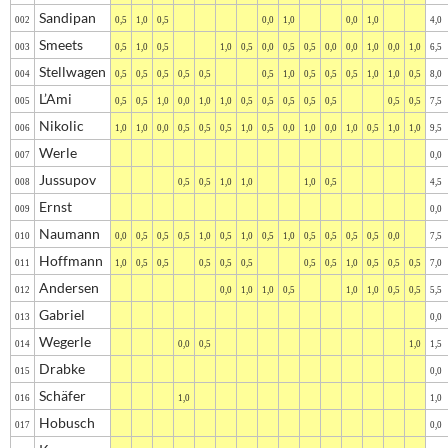
Sandipan
002
0,5
1,0
0,5
0,0
1,0
0,0
1,0
4,0
Smeets
003
0,5
1,0
0,5
1,0
0,5
0,0
0,5
0,5
0,0
0,0
1,0
0,0
1,0
6,5
Stellwagen
004
0,5
0,5
0,5
0,5
0,5
0,5
1,0
0,5
0,5
0,5
1,0
1,0
0,5
8,0
L’Ami
005
0,5
0,5
1,0
0,0
1,0
1,0
0,5
0,5
0,5
0,5
0,5
0,5
0,5
7,5
Nikolic
006
1,0
1,0
0,0
0,5
0,5
0,5
1,0
0,5
0,0
1,0
0,0
1,0
0,5
1,0
1,0
9,5
Werle
007
0,0
Jussupov
008
0,5
0,5
1,0
1,0
1,0
0,5
4,5
Ernst
009
0,0
Naumann
010
0,0
0,5
0,5
0,5
1,0
0,5
1,0
0,5
1,0
0,5
0,5
0,5
0,5
0,0
7,5
Hoffmann
011
1,0
0,5
0,5
0,5
0,5
0,5
0,5
0,5
1,0
0,5
0,5
0,5
7,0
Andersen
012
0,0
1,0
1,0
0,5
1,0
1,0
0,5
0,5
5,5
Gabriel
013
0,0
Wegerle
014
0,0
0,5
1,0
1,5
Drabke
015
0,0
Schäfer
016
1,0
1,0
Hobusch
017
0,0