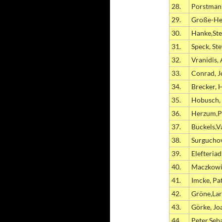
28.
Porstman
29.
Große-Her
30.
Hanke,Ste
31.
Speck, St
32.
Vranidis,
33.
Conrad, 
34.
Brecker, 
35.
Hobusch,
36.
Herzum,P
37.
Buckels,V
38.
Surgucho
39.
Elefteriad
40.
Maczkowi
41.
Imcke, Pa
42.
Gröne,Lar
43.
Görke, Jo
44.
Peter,Seb