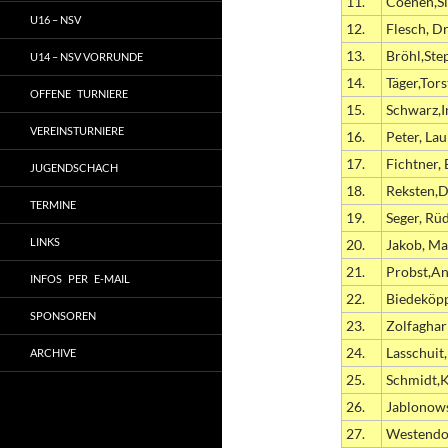
11.
Coenen,Si
U16 – NSV
12.
Flesch, Dr
13.
Bröhl,Ste
U14 – NSV VORRUNDE
14.
Täger,Tor
OFFENE TURNIERE
15.
Schwarz,I
VEREINSTURNIERE
16.
Peter, La
17.
Fichtner,
JUGENDSCHACH
18.
Reksten,D
TERMINE
19.
Seger, Rü
LINKS
20.
Jakob, Ma
21.
Probst,A
INFOS PER E-MAIL
22.
Biedeköpp
SPONSOREN
23.
Zolfaghar
24.
Lasschuit
ARCHIVE
25.
Schmidt,
26.
Jablonows
27.
Westendor