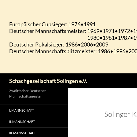
Zum
Inhalt
springen
Suchen
Schachgesellschaft Solingen e.V.
Zwölffacher Deutscher
Mannschaftsmeister
I. MANNSCHAFT
Solinger 
II. MANNSCHAFT
III. MANNSCHAFT