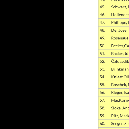
45.
Schwarz, 
46.
Hollender
47.
Philippe,
48.
Der,Josef
49.
Rosenauer
50.
Becker,Ca
51.
Backes,Jü
52.
Özlügedik
53.
Brinkman
54.
Kniest,Ol
55.
Boschek, 
56.
Rieger, Is
57.
Maj,Korn
58.
Sloka, An
59.
Pitz, Mar
60.
Seeger, S