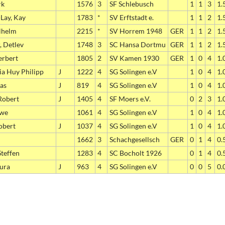
rk
1576
3
SF Schlebusch
1
1
3
1.
Lay, Kay
1783
*
SV Erftstadt e.
1
1
2
1.
lhelm
2215
*
SV Horrem 1948
GER
1
1
2
1.
, Detlev
1748
3
SC Hansa Dortmu
GER
1
1
2
1.
erbert
1805
2
SV Kamen 1930
GER
1
0
4
1.
a Huy Philipp
J
1222
4
SG Solingen e.V
1
0
4
1.
las
J
819
4
SG Solingen e.V
1
0
4
1.
Robert
J
1405
4
SF Moers e.V.
0
2
3
1.
Uwe
1061
4
SG Solingen e.V
1
0
4
1.
obert
J
1037
4
SG Solingen e.V
1
0
4
1.
1662
3
Schachgesellsch
GER
0
1
4
0.
teffen
1283
4
SC Bocholt 1926
0
1
4
0.
aura
J
963
4
SG Solingen e.V
0
0
5
0.