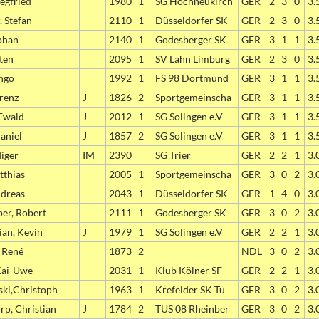
egfried
1980
1
SG Hochneukirch
GER
2
3
0
3.
. Stefan
2110
1
Düsseldorfer SK
GER
2
3
0
3.
phan
2140
1
Godesberger SK
GER
3
1
1
3.
sten
2095
1
SV Lahn Limburg
GER
2
3
0
3.
ngo
1992
1
FS 98 Dortmund
GER
3
1
1
3.
urenz
J
1826
2
Sportgemeinscha
GER
3
1
1
3.
 Ewald
J
2012
1
SG Solingen e.V
GER
3
1
1
3.
aniel
J
1857
2
SG Solingen e.V
GER
3
1
1
3.
diger
IM
2390
SG Trier
GER
2
2
1
3.
tthias
2005
1
Sportgemeinscha
GER
3
0
2
3.
ndreas
2043
1
Düsseldorfer SK
GER
1
4
0
3.
er, Robert
2111
1
Godesberger SK
GER
3
0
2
3.
ian, Kevin
J
1979
1
SG Solingen e.V
GER
2
2
1
3.
, René
1873
2
NDL
3
0
2
3.
Kai-Uwe
2031
1
Klub Kölner SF
GER
2
2
1
3.
ki,Christoph
1963
1
Krefelder SK Tu
GER
3
0
2
3.
p, Christian
J
1784
2
TUS 08 Rheinber
GER
3
0
2
3.