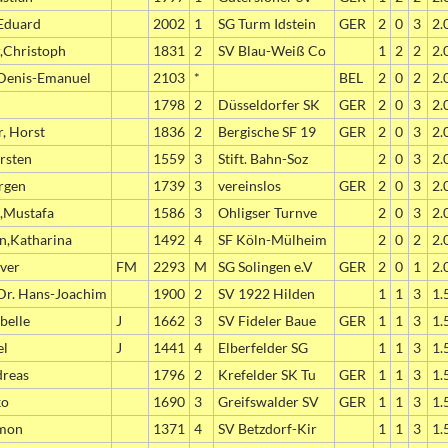
Eduard
2002
1
SG Turm Idstein
GER
2
0
3
2.
,Christoph
1831
2
SV Blau-Weiß Co
1
2
2
2.
 Denis-Emanuel
2103
*
BEL
2
0
2
2.
1798
2
Düsseldorfer SK
GER
2
0
3
2.
, Horst
1836
2
Bergische SF 19
GER
2
0
3
2.
rsten
1559
3
Stift. Bahn-Soz
2
0
3
2.
rgen
1739
3
vereinslos
GER
2
0
3
2.
,Mustafa
1586
3
Ohligser Turnve
2
0
3
2.
n,Katharina
1492
4
SF Köln-Mülheim
2
0
2
2.
iver
FM
2293
M
SG Solingen e.V
GER
2
0
1
2.
Dr. Hans-Joachim
1900
2
SV 1922 Hilden
1
1
3
1.
abelle
J
1662
3
SV Fideler Baue
GER
1
1
3
1.
el
J
1441
4
Elberfelder SG
1
1
3
1.
dreas
1796
2
Krefelder SK Tu
GER
1
1
3
1.
ko
1690
3
Greifswalder SV
GER
1
1
3
1.
imon
1371
4
SV Betzdorf-Kir
1
1
3
1.