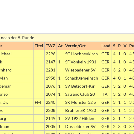
 nach der 5. Runde
er
Titel
TWZ
At
Verein/Ort
Land
S
R
V
Pu
ichael
2296
SG Hochneukirch
GER
4
1
0
4.
lk
2147
1
SF Vonkeln 1931
GER
4
1
0
4.
rnhard
2281
Wiesbadener SV
GER
3
2
0
4.
aylan
1958
1
Schachgemeinsch
GER
4
0
1
4.
ldemar
2076
1
SV Betzdorf-Kir
GER
3
2
0
4.
onso
2074
1
Satranc Club 20
ITA
3
2
0
4.
i,Dr.
FM
2240
SK Münster 32 e
GER
3
1
1
3.
ex
2208
Brühler SK 1920
GER
3
1
1
3.
Jörg
2149
1
SV 1922 Hilden
GER
3
1
1
3.
ilman
2005
1
Düsseldorfer SV
GER
2
3
0
3.