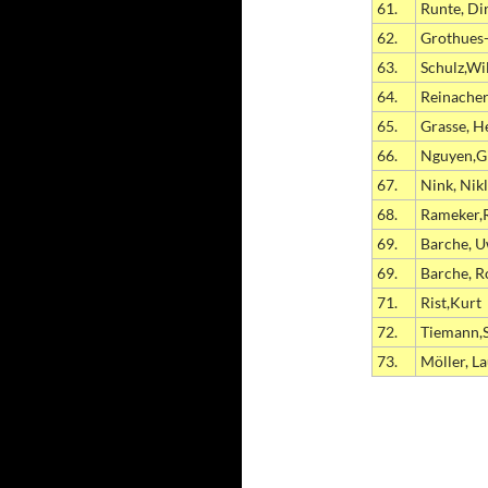
61.
Runte, Di
62.
Grothues-
63.
Schulz,Wi
64.
Reinacher
65.
Grasse, H
66.
Nguyen,Gi
67.
Nink, Nik
68.
Rameker,
69.
Barche, 
69.
Barche, R
71.
Rist,Kurt
72.
Tiemann,S
73.
Möller, L