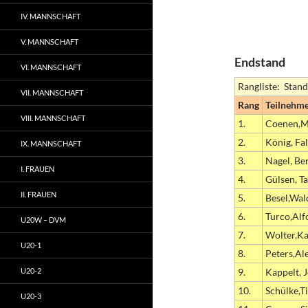
IV. MANNSCHAFT
V. MANNSCHAFT
Endstand
VI. MANNSCHAFT
Rangliste: Stand
VII. MANNSCHAFT
Rang
Teilnehm
VIII. MANNSCHAFT
1.
Coenen,M
2.
König, Fa
IX. MANNSCHAFT
3.
Nagel, Be
I. FRAUEN
4.
Gülsen, T
II. FRAUEN
5.
Besel,Wa
6.
Turco,Alf
U20W – DVM
7.
Wolter,Ka
U20-1
8.
Peters,Al
U20-2
9.
Kappelt, 
10.
Schülke,T
U20-3