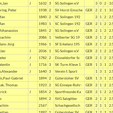
n,Jan
J
1632
3
SG Solingen e.V
3
0
2
3.
ing, Peter
1938
2
SV Horst-Emsche
GER
2
2
1
3.
fan
1840
2
SC Solingen 192
2
1
2
2.
efan
1983
1
SC Solingen 192
GER
2
1
2
2.
 Athanassios
1845
2
SG Solingen e.V
GER
2
1
2
2.
Joachim
2086
1
Velberter SG 19
GER
2
1
2
2.
Hans-Jörg
1966
1
SF Erkelenz 195
GER
2
1
2
2.
 Jan
J
2036
1
SG Solingen e.V
GER
2
1
2
2.
eter
J
1782
2
Düsseldorfer Sc
GER
2
1
2
2.
alentin
J
1716
3
SK Turm Kleve 1
GER
1
3
1
2.
v,Alexander
J
1640
3
Verein f. Sport
1
3
1
2.
is,Paul-Gabriel
1894
2
Gütersloher SV
GER
1
3
1
2.
ak, Thomas
1923
2
SG Ennepe-Ruhr-
GER
2
1
2
2.
trick
J
1854
2
Sportfreunde Ka
GER
2
1
2
2.
s
1894
2
SVG Salzgitter
GER
2
1
2
2.
achim
2167
Schachgesellsch
GER
2
1
1
2.
astian
1997
1
Gütersloher SV
GER
1
2
2
2.