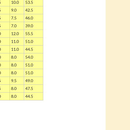
5
10.0
53.5
5
9.0
42.5
5
7.5
46.0
5
7.0
39.0
0
12.0
55.5
0
11.0
51.0
0
11.0
44.5
0
8.0
54.0
0
8.0
51.0
0
8.0
51.0
5
9.5
49.0
5
8.0
47.5
0
8.0
44.5