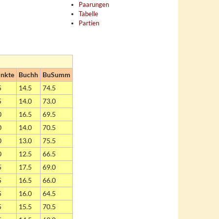
Paarungen
Tabelle
Partien
nkte
Buchh
BuSumm
5
14.5
74.5
5
14.0
73.0
0
16.5
69.5
0
14.0
70.5
0
13.0
75.5
0
12.5
66.5
5
17.5
69.0
5
16.5
66.0
5
16.0
64.5
5
15.5
70.5