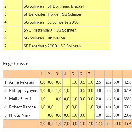
2
SG Solingen – SF Dortmund Brackel
3
SF Berghofen-Hörde – SG Solingen
4
SG Solingen – SJ Schwerte 2010
5
SVG Plettenberg – SG Solingen
6
SG Solingen – Brühler SK
7
SF Paderborn 2000 – SG Solingen
Ergebnisse
1
2
3
4
5
6
7
Anne Reksten
1
0,0
0,0
0,0
1,0
0,5
1,0
2,5
aus
6,0
42%
Philipp Nguyen
2
1,0
0,5
1,0
1,0
0,5
0,0
4,0
aus
6,0
67%
Malik Sherif
3
1,0
0,0
0,0
1,0
0,0
0,0
2,0
aus
6,0
33%
Robert Barche
4
1,0
0,0
1,0
0,0
1,0
3,0
aus
5,0
60%
Niklas Nink
5
0,0
0,0
0,0
1,0
0,0
1,0
aus
5,0
20%
3,0
0,5
1,0
2,0
3,0
1,0
2,0
12,5
aus
28,0
45%