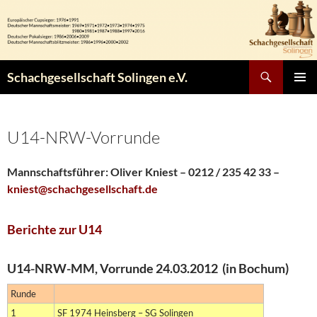
Zum
Inhalt
springen
Suchen
Schachgesellschaft Solingen e.V.
PRIMÄR
MENÜ
U14-NRW-Vorrunde
Mannschaftsführer:
Oliver Kniest – 0212 / 235 42 33 –
kniest@schachgesellschaft.de
Berichte zur U14
U14-NRW-MM, Vorrunde 24.03.2012 (in Bochum)
Runde
1
SF 1974 Heinsberg – SG Solingen