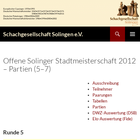
Zum
Inhalt
springen
Suchen
Schachgesellschaft Solingen e.V.
PRIMÄR
MENÜ
Offene Solinger Stadtmeisterschaft 2012
– Partien (5–7)
Ausschreibung
Teilnehmer
Paarungen
Tabellen
Partien
DWZ-Auswertung (DSB)
Elo-Auswertung (Fide)
Runde 5