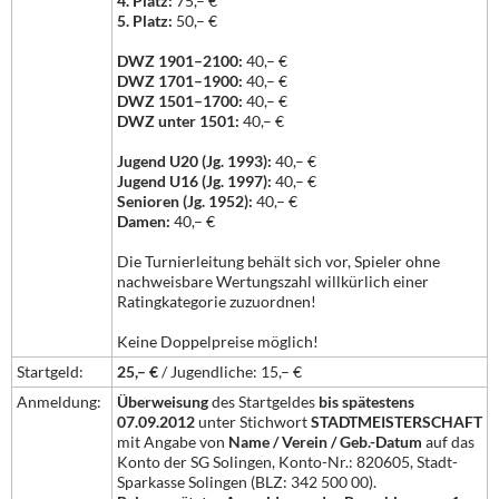
4. Platz:
75,– €
5. Platz:
50,– €
DWZ 1901–2100:
40,– €
DWZ 1701–1900:
40,– €
DWZ 1501–1700:
40,– €
DWZ unter 1501:
40,– €
Jugend U20 (Jg. 1993):
40,– €
Jugend U16 (Jg. 1997):
40,– €
Senioren (Jg. 1952):
40,– €
Damen:
40,– €
Die Turnierleitung behält sich vor, Spieler ohne
nachweisbare Wertungszahl willkürlich einer
Ratingkategorie zuzuordnen!
Keine Doppelpreise möglich!
Startgeld:
25,– €
/ Jugendliche: 15,– €
Anmeldung:
Überweisung
des Startgeldes
bis spätestens
07.09.2012
unter Stichwort
STADTMEISTERSCHAFT
mit Angabe von
Name / Verein / Geb.-Datum
auf das
Konto der SG Solingen, Konto-Nr.: 820605, Stadt-
Sparkasse Solingen (BLZ: 342 500 00).