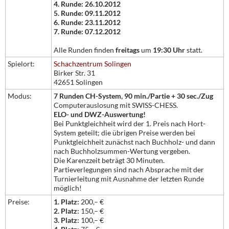
4. Runde: 26.10.2012
5. Runde: 09.11.2012
6. Runde: 23.11.2012
7. Runde: 07.12.2012
Alle Runden finden
freitags
um
19:30 Uhr
statt.
Spielort:
Schachzentrum Solingen
Birker Str. 31
42651 Solingen
Modus:
7 Runden CH-System, 90 min./Partie + 30 sec./Zug
Computerauslosung mit SWISS-CHESS.
ELO- und DWZ-Auswertung!
Bei Punktgleichheit wird der 1. Preis nach Hort-
System geteilt; die übrigen Preise werden bei
Punktgleichheit zunächst nach Buchholz- und dann
nach Buchholzsummen-Wertung vergeben.
Die Karenzzeit beträgt 30 Minuten.
Partieverlegungen sind nach Absprache mit der
Turnierleitung mit Ausnahme der letzten Runde
möglich!
Preise:
1. Platz:
200,– €
2. Platz:
150,– €
3. Platz:
100,– €