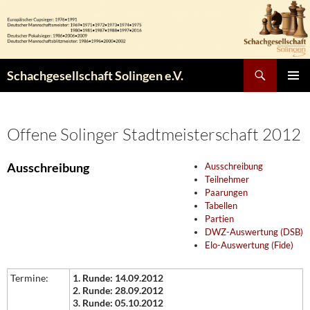
Zum
Inhalt
springen
Suchen
Schachgesellschaft Solingen e.V.
PRIMÄR
MENÜ
Offene Solinger Stadtmeisterschaft 2012
Ausschreibung
Ausschreibung
Teilnehmer
Paarungen
Tabellen
Partien
DWZ-Auswertung (DSB)
Elo-Auswertung (Fide)
Termine:
1. Runde: 14.09.2012
2. Runde: 28.09.2012
3. Runde: 05.10.2012