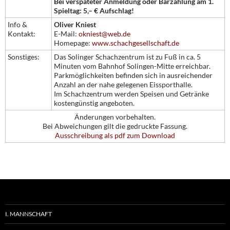
Bei verspäteter Anmeldung oder Barzahlung am 1.
Spieltag: 5,– € Aufschlag!
Info &
Oliver Kniest
Kontakt:
E-Mail:
okniest@web.de
Homepage:
www.schachgesellschaft.de
Sonstiges:
Das Solinger Schachzentrum ist zu Fuß in ca. 5
Minuten vom Bahnhof Solingen-Mitte erreichbar.
Parkmöglichkeiten befinden sich in ausreichender
Anzahl an der nahe gelegenen Eissporthalle.
Im Schachzentrum werden Speisen und Getränke
kostengünstig angeboten.
Änderungen vorbehalten.
Bei Abweichungen gilt die gedruckte Fassung.
Ausschreibung als pdf zum Download
I. MANNSCHAFT