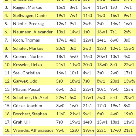
3.
Ragger, Markus
15s1
8w1
5s½
11w1
1s0
7w1
4.
Stellwagen, Daniel
19s1
7w1
11s0
1w0
16s1
9w1
5.
Nikolic, Predrag
12w1
9s1
3w½
2s0
14w1
1w0
6.
Naumann, Alexander
13s1
14w1
1s0
16w1
7s1
2s½
7.
Koch, Thomas
17w1
4s0
12w1
14s1
6w0
3s0
8.
Schäfer, Markus
20s1
3s0
2w0
12s0
10w1
15w1
9.
Coenen, Norbert
18s1
5w0
16s0
20w1
13s1
4s0
10.
Kesseler, Heiko
21s1
11w0
20s0
13w0
8s0
22w1
11.
Seel, Christian
16w1
10s1
4w1
3s0
2w0
17s1
12.
Garweg, Udo
5s0
18w1
7s0
8w1
20s1
13w½
13.
Pflaum, Pascal
6w0
2s0
22w1
10s1
9w0
12s½
14.
Scheffner, Dr. Axel
22w1
6s0
17w1
7w0
5s0
20w1
15.
Görke, Joachim
3w0
1w0
21s1
17s0
19w1
8s0
16.
Borchert, Stephan
11s0
21w1
9w1
6s0
4w0
19s0
17.
Grah, Uli
7s0
19w1
14s0
15w1
18s1
11w0
18.
Vranidis, Athanassios
9w0
12s0
19w½
22s1
17w0
21s1