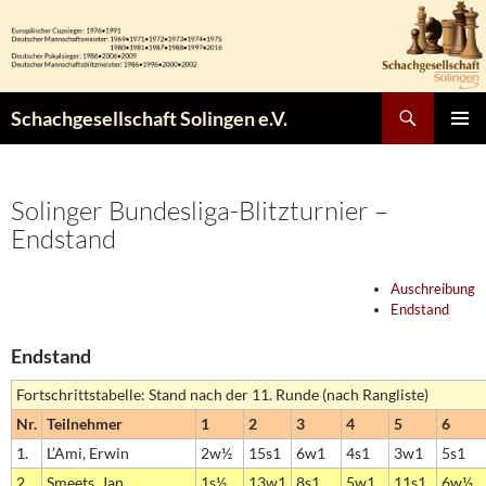
Zum
Inhalt
springen
Suchen
Schachgesellschaft Solingen e.V.
PRIMÄR
MENÜ
Solinger Bundesliga-Blitzturnier –
Endstand
Auschreibung
Endstand
Endstand
Fortschrittstabelle: Stand nach der 11. Runde (nach Rangliste)
Nr.
Teilnehmer
1
2
3
4
5
6
1.
L’Ami, Erwin
2w½
15s1
6w1
4s1
3w1
5s1
2.
Smeets, Jan
1s½
13w1
8s1
5w1
11s1
6w½