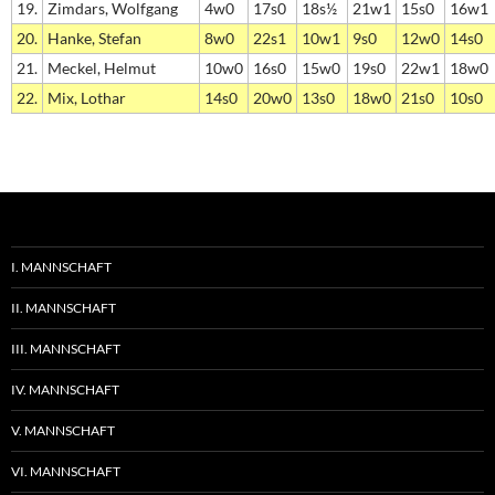
19.
Zimdars, Wolfgang
4w0
17s0
18s½
21w1
15s0
16w1
20.
Hanke, Stefan
8w0
22s1
10w1
9s0
12w0
14s0
21.
Meckel, Helmut
10w0
16s0
15w0
19s0
22w1
18w0
22.
Mix, Lothar
14s0
20w0
13s0
18w0
21s0
10s0
I. MANNSCHAFT
II. MANNSCHAFT
III. MANNSCHAFT
IV. MANNSCHAFT
V. MANNSCHAFT
VI. MANNSCHAFT