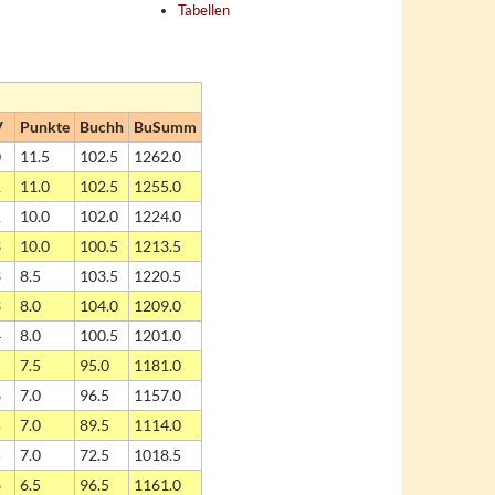
Tabellen
V
Punkte
Buchh
BuSumm
0
11.5
102.5
1262.0
1
11.0
102.5
1255.0
1
10.0
102.0
1224.0
3
10.0
100.5
1213.5
3
8.5
103.5
1220.5
3
8.0
104.0
1209.0
4
8.0
100.5
1201.0
5
7.5
95.0
1181.0
6
7.0
96.5
1157.0
5
7.0
89.5
1114.0
5
7.0
72.5
1018.5
6
6.5
96.5
1161.0