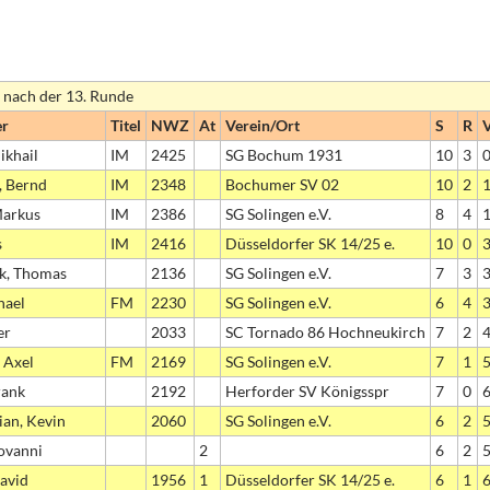
d nach der 13. Runde
er
Titel
NWZ
At
Verein/Ort
S
R
ikhail
IM
2425
SG Bochum 1931
10
3
, Bernd
IM
2348
Bochumer SV 02
10
2
Markus
IM
2386
SG Solingen e.V.
8
4
s
IM
2416
Düsseldorfer SK 14/25 e.
10
0
k, Thomas
2136
SG Solingen e.V.
7
3
hael
FM
2230
SG Solingen e.V.
6
4
er
2033
SC Tornado 86 Hochneukirch
7
2
 Axel
FM
2169
SG Solingen e.V.
7
1
rank
2192
Herforder SV Königsspr
7
0
ian, Kevin
2060
SG Solingen e.V.
6
2
ovanni
2
6
2
avid
1956
1
Düsseldorfer SK 14/25 e.
6
1