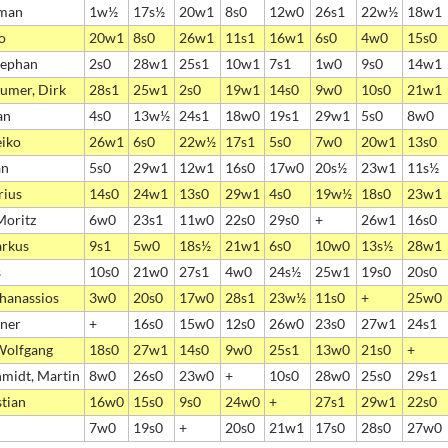
lman
1w½
17s½
20w1
8s0
12w0
26s1
22w½
18w1
o
20w1
8s0
26w1
11s1
16w1
6s0
4w0
15s0
tephan
2s0
28w1
25s1
10w1
7s1
1w0
9s0
14w1
umer, Dirk
28s1
25w1
2s0
19w1
14s0
9w0
10s0
21w1
an
4s0
13w½
24s1
18w0
19s1
29w1
5s0
8w0
eiko
26w1
6s0
22w½
17s1
5s0
7w0
20w1
13s0
an
5s0
29w1
12w1
16s0
17w0
20s½
23w1
11s½
rius
14s0
24w1
13s0
29w1
4s0
19w½
18s0
23w1
Moritz
6w0
23s1
11w0
22s0
29s0
+
26w1
16s0
arkus
9s1
5w0
18s½
21w1
6s0
10w0
13s½
28w1
s
10s0
21w0
27s1
4w0
24s½
25w1
19s0
20s0
thanassios
3w0
20s0
17w0
28s1
23w½
11s0
+
25w0
rner
+
16s0
15w0
12s0
26w0
23s0
27w1
24s1
Wolfgang
18s0
27w1
14s0
9w0
25s1
13w0
21s0
+
idt, Martin
8w0
26s0
23w0
+
10s0
28w0
25s0
29s1
stian
16w0
15s0
9s0
24w0
+
27s1
29w1
22s0
7w0
19s0
+
20s0
21w1
17s0
28s0
27w0