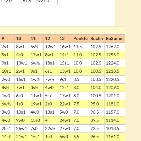
11
2.0
67.5
927.0
9
10
11
12
13
Punkte
Buchh
BuSumm
7s1
8w1
5s½
12w1
16w1
11.5
102.5
1262.0
5s1
4s0
17w1
8w1
14s1
11.0
102.5
1255.0
9s1
13w1
6w½
18s1
15s1
10.0
102.0
1224.0
10s1
2w1
9s1
6s1
13w1
10.0
100.5
1213.5
2w0
16s1
1w½
7w½
9s1
8.5
103.5
1220.5
8s½
7w1
3s½
4w0
12s1
8.0
104.0
1209.0
1w0
6s0
11w1
5s½
17w1
8.0
100.5
1201.0
6w½
1s0
19w1
2s0
22w1
7.5
95.0
1181.0
3w0
10s1
4w0
13s1
5w0
7.0
96.5
1157.0
4w0
9w0
13s0
+
24w1
7.0
89.5
1114.0
28s1
26w1
7s0
22s½
27w1
7.0
72.5
1018.5
14s½
21w1
15s1
1s0
6w0
6.5
96.5
1161.0