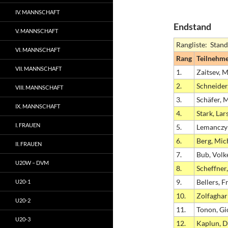
IV. MANNSCHAFT
Endstand
V. MANNSCHAFT
Rangliste: Stan
VI. MANNSCHAFT
Rang
Teilnehm
VII. MANNSCHAFT
1.
Zaitsev, M
2.
Schneider
VIII. MANNSCHAFT
3.
Schäfer, 
IX. MANNSCHAFT
4.
Stark, Lar
I. FRAUEN
5.
Lemanczy
6.
Berg, Mic
II. FRAUEN
7.
Bub, Volk
U20W – DVM
8.
Scheffner,
9.
Bellers, F
U20-1
10.
Zolfaghar
U20-2
11.
Tonon, Gi
U20-3
12.
Kaplun, D