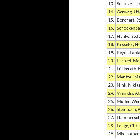
13.
Schülke, Ti
14.
Garweg, Ud
15.
Borchert, S
16.
Schockenbä
17.
Hanke, Stef
18.
Kesseler, H
19.
Beyer, Fabi
20.
Fränzel, Ma
21.
Lückerath, 
22.
Mentzel, M
23.
Nink, Nikla
24.
Vranidis, A
25.
Müller, We
26.
Steinbach, 
27.
Hammerschm
28.
Lange, Chri
29.
Mix, Lothar