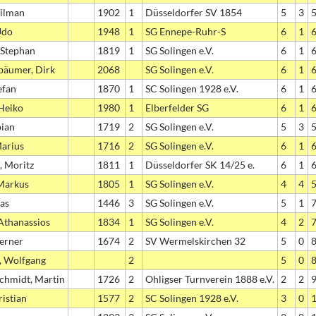
Tilman
1902
1
Düsseldorfer SV 1854
5
3
Udo
1948
1
SG Ennepe-Ruhr-S
6
1
 Stephan
1819
1
SG Solingen e.V.
6
1
bäumer, Dirk
2068
SG Solingen e.V.
6
1
efan
1870
1
SC Solingen 1928 e.V.
6
1
 Heiko
1980
1
Elberfelder SG
6
1
bian
1719
2
SG Solingen e.V.
5
3
Marius
1716
2
SG Solingen e.V.
6
1
, Moritz
1811
1
Düsseldorfer SK 14/25 e.
6
1
Markus
1805
1
SG Solingen e.V.
4
4
las
1446
3
SG Solingen e.V.
5
1
 Athanassios
1834
1
SG Solingen e.V.
4
2
erner
1674
2
SV Wermelskirchen 32
5
0
, Wolfgang
2
5
0
hmidt, Martin
1726
2
Ohligser Turnverein 1888 e.V.
2
2
ristian
1577
2
SC Solingen 1928 e.V.
3
0