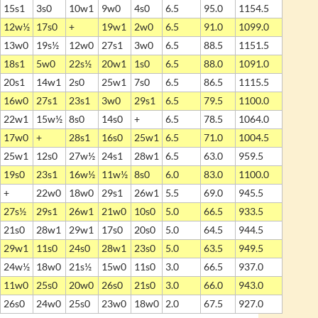
15s1
3s0
10w1
9w0
4s0
6.5
95.0
1154.5
12w½
17s0
+
19w1
2w0
6.5
91.0
1099.0
13w0
19s½
12w0
27s1
3w0
6.5
88.5
1151.5
18s1
5w0
22s½
20w1
1s0
6.5
88.0
1091.0
20s1
14w1
2s0
25w1
7s0
6.5
86.5
1115.5
16w0
27s1
23s1
3w0
29s1
6.5
79.5
1100.0
22w1
15w½
8s0
14s0
+
6.5
78.5
1064.0
17w0
+
28s1
16s0
25w1
6.5
71.0
1004.5
25w1
12s0
27w½
24s1
28w1
6.5
63.0
959.5
19s0
23s1
16w½
11w½
8s0
6.0
83.0
1100.0
+
22w0
18w0
29s1
26w1
5.5
69.0
945.5
27s½
29s1
26w1
21w0
10s0
5.0
66.5
933.5
21s0
28w1
29w1
17s0
20s0
5.0
64.5
944.5
29w1
11s0
24s0
28w1
23s0
5.0
63.5
949.5
24w½
18w0
21s½
15w0
11s0
3.0
66.5
937.0
11w0
25s0
20w0
26s0
21s0
3.0
66.0
943.0
26s0
24w0
25s0
23w0
18w0
2.0
67.5
927.0