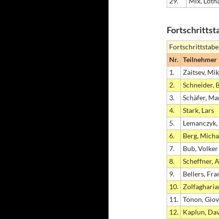
29.
Mix, Loth
Fortschrittst
Fortschrittstabe
Nr.
Teilnehmer
1.
Zaitsev, Mik
2.
Schneider, 
3.
Schäfer, Ma
4.
Stark, Lars
5.
Lemanczyk,
6.
Berg, Micha
7.
Bub, Volker
8.
Scheffner, 
9.
Bellers, Fra
10.
Zolfagharia
11.
Tonon, Gio
12.
Kaplun, Da