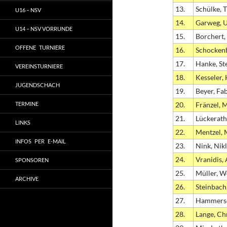
13.
Schülke, 
U16 – NSV
14.
Garweg, 
U14 – NSV VORRUNDE
15.
Borchert,
OFFENE TURNIERE
16.
Schocken
17.
Hanke, St
VEREINSTURNIERE
18.
Kesseler,
JUGENDSCHACH
19.
Beyer, Fa
TERMINE
20.
Fränzel, 
21.
Lückerath
LINKS
22.
Mentzel, 
INFOS PER E-MAIL
23.
Nink, Nik
24.
Vranidis,
SPONSOREN
25.
Müller, W
ARCHIVE
26.
Steinbach
27.
Hammersc
28.
Lange, Ch