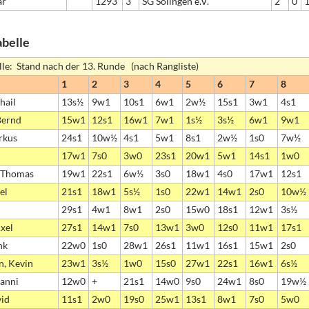
ar
1293
3
SG Solingen e.V.
2
0
abelle
lle: Stand nach der 13. Runde (nach Rangliste)
1
2
3
4
5
6
7
8
hail
13s½
9w1
10s1
6w1
2w½
15s1
3w1
4s1
Bernd
15w1
12s1
16w1
7w1
1s½
3s½
6w1
9w1
rkus
24s1
10w½
4s1
5w1
8s1
2w½
1s0
7w½
17w1
7s0
3w0
23s1
20w1
5w1
14s1
1w0
 Thomas
19w1
22s1
6w½
3s0
18w1
4s0
17w1
12s1
el
21s1
18w1
5s½
1s0
22w1
14w1
2s0
10w½
29s1
4w1
8w1
2s0
15w0
18s1
12w1
3s½
Axel
27s1
14w1
7s0
13w1
3w0
12s0
11w1
17s1
nk
22w0
1s0
28w1
26s1
11w1
16s1
15w1
2s0
n, Kevin
23w1
3s½
1w0
15s0
27w1
22s1
16w1
6s½
vanni
12w0
+
21s1
14w0
9s0
24w1
8s0
19w½
vid
11s1
2w0
19s0
25w1
13s1
8w1
7s0
5w0