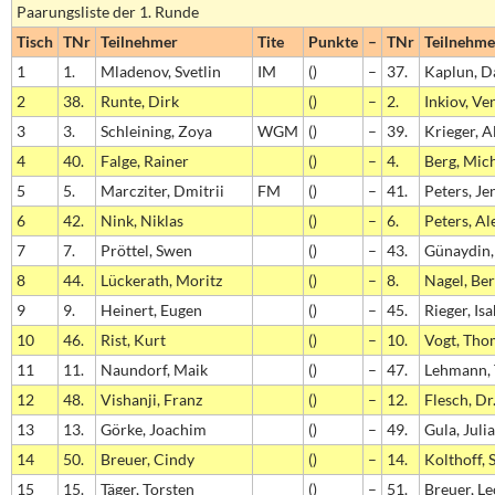
Paarungsliste der 1. Runde
Tisch
TNr
Teilnehmer
Tite
Punkte
–
TNr
Teilnehme
1
1.
Mladenov, Svetlin
IM
()
–
37.
Kaplun, D
2
38.
Runte, Dirk
()
–
2.
Inkiov, Ve
3
3.
Schleining, Zoya
WGM
()
–
39.
Krieger, 
4
40.
Falge, Rainer
()
–
4.
Berg, Mic
5
5.
Marcziter, Dmitrii
FM
()
–
41.
Peters, Je
6
42.
Nink, Niklas
()
–
6.
Peters, Al
7
7.
Pröttel, Swen
()
–
43.
Günaydin,
8
44.
Lückerath, Moritz
()
–
8.
Nagel, Be
9
9.
Heinert, Eugen
()
–
45.
Rieger, Isa
10
46.
Rist, Kurt
()
–
10.
Vogt, Tho
11
11.
Naundorf, Maik
()
–
47.
Lehmann, 
12
48.
Vishanji, Franz
()
–
12.
Flesch, Dr
13
13.
Görke, Joachim
()
–
49.
Gula, Juli
14
50.
Breuer, Cindy
()
–
14.
Kolthoff,
15
15.
Täger, Torsten
()
–
51.
Breuer, L