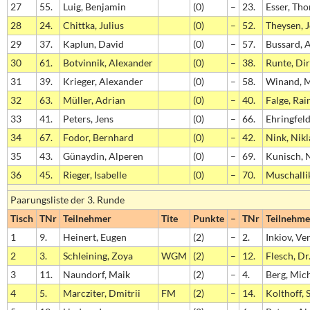
27
55.
Luig, Benjamin
(0)
–
23.
Esser, Th
28
24.
Chittka, Julius
(0)
–
52.
Theysen, 
29
37.
Kaplun, David
(0)
–
57.
Bussard, 
30
61.
Botvinnik, Alexander
(0)
–
38.
Runte, Di
31
39.
Krieger, Alexander
(0)
–
58.
Winand, M
32
63.
Müller, Adrian
(0)
–
40.
Falge, Rai
33
41.
Peters, Jens
(0)
–
66.
Ehringfeld
34
67.
Fodor, Bernhard
(0)
–
42.
Nink, Nikl
35
43.
Günaydin, Alperen
(0)
–
69.
Kunisch, 
36
45.
Rieger, Isabelle
(0)
–
70.
Muschalli
Paarungsliste der 3. Runde
Tisch
TNr
Teilnehmer
Tite
Punkte
–
TNr
Teilnehme
1
9.
Heinert, Eugen
(2)
–
2.
Inkiov, Ve
2
3.
Schleining, Zoya
WGM
(2)
–
12.
Flesch, Dr
3
11.
Naundorf, Maik
(2)
–
4.
Berg, Mic
4
5.
Marcziter, Dmitrii
FM
(2)
–
14.
Kolthoff,