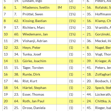
5
19.
Lindam, Ingo
(2)
–
6.
Peters, Al
6
1.
Mladenov, Svetlin
IM
(1½)
–
56.
Rofalski, 
7
7.
Pröttel, Swen
(1½)
–
35.
Hoffmann,
8
62.
Kissing, Bastian
(1½)
–
16.
Klamp, Ch
9
17.
Richters, Marc
(1½)
–
33.
Vranidis, 
10
60.
Wiedemann, Jan
(1½)
–
21.
Gorzinski,
11
29.
Vishanji, Adrian
(1½)
–
36.
Meckel, H
12
32.
Heyn, Peter
(1)
–
8.
Nagel, Be
13
34.
Tunka, Josef
(1)
–
10.
Vogt, Tho
14
13.
Görke, Joachim
(1)
–
39.
Krieger, 
15
15.
Täger, Torsten
(1)
–
41.
Peters, Je
16
38.
Runte, Dirk
(1)
–
18.
Zolfaghar
17
46.
Rist, Kurt
(1)
–
20.
Bosbach, 
18
54.
Härtel, Stephan
(1)
–
22.
Speck, Ste
19
23.
Esser, Thomas
(1)
–
44.
Lückerath
20
64.
Roth, Jan Paul
(1)
–
24.
Chittka, J
21
25.
Drose, Daniela
(1)
–
45.
Rieger, Isa