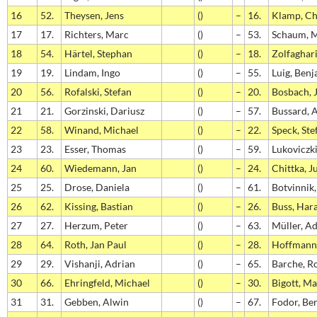
16
52.
Theysen, Jens
()
–
16.
Klamp, Ch
17
17.
Richters, Marc
()
–
53.
Schaum, M
18
54.
Härtel, Stephan
()
–
18.
Zolfaghar
19
19.
Lindam, Ingo
()
–
55.
Luig, Ben
20
56.
Rofalski, Stefan
()
–
20.
Bosbach, 
21
21.
Gorzinski, Dariusz
()
–
57.
Bussard, 
22
58.
Winand, Michael
()
–
22.
Speck, Ste
23
23.
Esser, Thomas
()
–
59.
Lukoviczk
24
60.
Wiedemann, Jan
()
–
24.
Chittka, J
25
25.
Drose, Daniela
()
–
61.
Botvinnik
26
62.
Kissing, Bastian
()
–
26.
Buss, Har
27
27.
Herzum, Peter
()
–
63.
Müller, A
28
64.
Roth, Jan Paul
()
–
28.
Hoffmann,
29
29.
Vishanji, Adrian
()
–
65.
Barche, R
30
66.
Ehringfeld, Michael
()
–
30.
Bigott, Ma
31
31.
Gebben, Alwin
()
–
67.
Fodor, Be