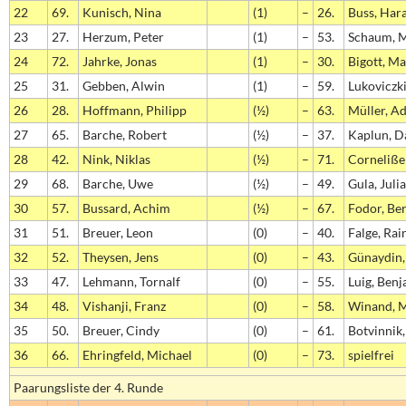
22
69.
Kunisch, Nina
(1)
–
26.
Buss, Har
23
27.
Herzum, Peter
(1)
–
53.
Schaum, M
24
72.
Jahrke, Jonas
(1)
–
30.
Bigott, Ma
25
31.
Gebben, Alwin
(1)
–
59.
Lukoviczk
26
28.
Hoffmann, Philipp
(½)
–
63.
Müller, A
27
65.
Barche, Robert
(½)
–
37.
Kaplun, D
28
42.
Nink, Niklas
(½)
–
71.
Corneliße
29
68.
Barche, Uwe
(½)
–
49.
Gula, Juli
30
57.
Bussard, Achim
(½)
–
67.
Fodor, Be
31
51.
Breuer, Leon
(0)
–
40.
Falge, Rai
32
52.
Theysen, Jens
(0)
–
43.
Günaydin,
33
47.
Lehmann, Tornalf
(0)
–
55.
Luig, Ben
34
48.
Vishanji, Franz
(0)
–
58.
Winand, M
35
50.
Breuer, Cindy
(0)
–
61.
Botvinnik
36
66.
Ehringfeld, Michael
(0)
–
73.
spielfrei
Paarungsliste der 4. Runde