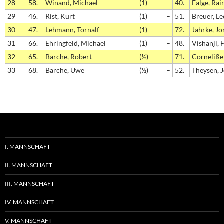
28
58.
Winand, Michael
(1)
–
40.
Falge, Rai
29
46.
Rist, Kurt
(1)
–
51.
Breuer, L
30
47.
Lehmann, Tornalf
(1)
–
72.
Jahrke, Jo
31
66.
Ehringfeld, Michael
(1)
–
48.
Vishanji, 
32
65.
Barche, Robert
(½)
–
71.
Corneliße
33
68.
Barche, Uwe
(½)
–
52.
Theysen, 
I. MANNSCHAFT
II. MANNSCHAFT
III. MANNSCHAFT
IV. MANNSCHAFT
V. MANNSCHAFT