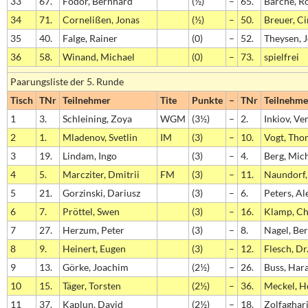
33
67.
Fodor, Bernhard
(½)
–
65.
Barche, R
34
71.
Cornelißen, Jonas
(½)
–
50.
Breuer, C
35
40.
Falge, Rainer
(0)
–
52.
Theysen, 
36
58.
Winand, Michael
(0)
–
73.
spielfrei
Paarungsliste der 5. Runde
Tisch
TNr
Teilnehmer
Tite
Punkte
–
TNr
Teilnehme
1
3.
Schleining, Zoya
WGM
(3½)
–
2.
Inkiov, Ve
2
1.
Mladenov, Svetlin
IM
(3)
–
10.
Vogt, Tho
3
19.
Lindam, Ingo
(3)
–
4.
Berg, Mic
4
5.
Marcziter, Dmitrii
FM
(3)
–
11.
Naundorf,
5
21.
Gorzinski, Dariusz
(3)
–
6.
Peters, Al
6
7.
Pröttel, Swen
(3)
–
16.
Klamp, Ch
7
27.
Herzum, Peter
(3)
–
8.
Nagel, Be
8
9.
Heinert, Eugen
(3)
–
12.
Flesch, Dr
9
13.
Görke, Joachim
(2½)
–
26.
Buss, Har
10
15.
Täger, Torsten
(2½)
–
36.
Meckel, H
11
37.
Kaplun, David
(2½)
–
18.
Zolfaghar