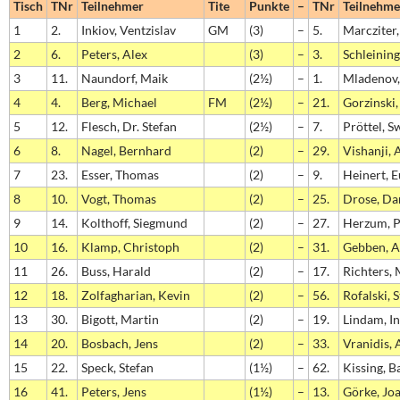
Tisch
TNr
Teilnehmer
Tite
Punkte
–
TNr
Teilnehme
1
2.
Inkiov, Ventzislav
GM
(3)
–
5.
Marcziter,
2
6.
Peters, Alex
(3)
–
3.
Schleining
3
11.
Naundorf, Maik
(2½)
–
1.
Mladenov,
4
4.
Berg, Michael
FM
(2½)
–
21.
Gorzinski,
5
12.
Flesch, Dr. Stefan
(2½)
–
7.
Pröttel, S
6
8.
Nagel, Bernhard
(2)
–
29.
Vishanji, 
7
23.
Esser, Thomas
(2)
–
9.
Heinert, 
8
10.
Vogt, Thomas
(2)
–
25.
Drose, Da
9
14.
Kolthoff, Siegmund
(2)
–
27.
Herzum, P
10
16.
Klamp, Christoph
(2)
–
31.
Gebben, A
11
26.
Buss, Harald
(2)
–
17.
Richters,
12
18.
Zolfagharian, Kevin
(2)
–
56.
Rofalski, 
13
30.
Bigott, Martin
(2)
–
19.
Lindam, I
14
20.
Bosbach, Jens
(2)
–
33.
Vranidis, 
15
22.
Speck, Stefan
(1½)
–
62.
Kissing, B
16
41.
Peters, Jens
(1½)
–
13.
Görke, Jo