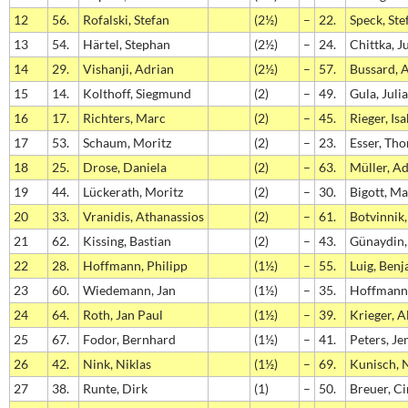
12
56.
Rofalski, Stefan
(2½)
–
22.
Speck, Ste
13
54.
Härtel, Stephan
(2½)
–
24.
Chittka, J
14
29.
Vishanji, Adrian
(2½)
–
57.
Bussard, 
15
14.
Kolthoff, Siegmund
(2)
–
49.
Gula, Juli
16
17.
Richters, Marc
(2)
–
45.
Rieger, Isa
17
53.
Schaum, Moritz
(2)
–
23.
Esser, Th
18
25.
Drose, Daniela
(2)
–
63.
Müller, A
19
44.
Lückerath, Moritz
(2)
–
30.
Bigott, Ma
20
33.
Vranidis, Athanassios
(2)
–
61.
Botvinnik
21
62.
Kissing, Bastian
(2)
–
43.
Günaydin,
22
28.
Hoffmann, Philipp
(1½)
–
55.
Luig, Ben
23
60.
Wiedemann, Jan
(1½)
–
35.
Hoffmann,
24
64.
Roth, Jan Paul
(1½)
–
39.
Krieger, 
25
67.
Fodor, Bernhard
(1½)
–
41.
Peters, Je
26
42.
Nink, Niklas
(1½)
–
69.
Kunisch, 
27
38.
Runte, Dirk
(1)
–
50.
Breuer, C