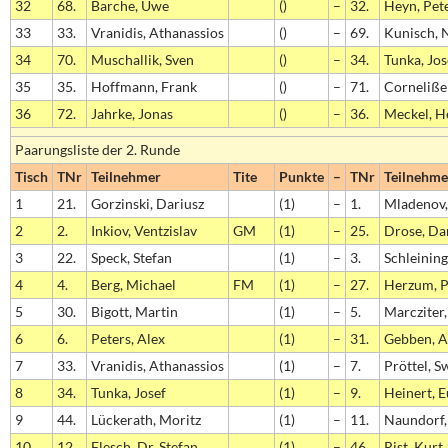
32
68.
Barche, Uwe
()
–
32.
Heyn, Pet
33
33.
Vranidis, Athanassios
()
–
69.
Kunisch, 
34
70.
Muschallik, Sven
()
–
34.
Tunka, Jos
35
35.
Hoffmann, Frank
()
–
71.
Corneliße
36
72.
Jahrke, Jonas
()
–
36.
Meckel, H
Paarungsliste der 2. Runde
Tisch
TNr
Teilnehmer
Tite
Punkte
–
TNr
Teilnehme
1
21.
Gorzinski, Dariusz
(1)
–
1.
Mladenov,
2
2.
Inkiov, Ventzislav
GM
(1)
–
25.
Drose, Da
3
22.
Speck, Stefan
(1)
–
3.
Schleining
4
4.
Berg, Michael
FM
(1)
–
27.
Herzum, P
5
30.
Bigott, Martin
(1)
–
5.
Marcziter,
6
6.
Peters, Alex
(1)
–
31.
Gebben, A
7
33.
Vranidis, Athanassios
(1)
–
7.
Pröttel, S
8
34.
Tunka, Josef
(1)
–
9.
Heinert, 
9
44.
Lückerath, Moritz
(1)
–
11.
Naundorf,
10
12.
Flesch, Dr. Stefan
(1)
–
46.
Rist, Kurt