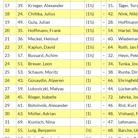
17
39.
Krieger, Alexander
(1½)
–
15.
Täger, Tor
18
24.
Chittka, Julius
(1½)
–
42.
Nink, Nikl
19
49.
Gula, Julian
(1½)
–
28.
Hoffmann,
20
35.
Hoffmann, Frank
(1½)
–
54.
Härtel, St
21
36.
Meckel, Helmut
(1½)
–
60.
Wiedeman
22
37.
Kaplun, David
(1½)
–
64.
Roth, Jan 
23
57.
Bussard, Achim
(1½)
–
32.
Heyn, Pet
24
51.
Breuer, Leon
(1)
–
34.
Tunka, Jos
25
53.
Schaum, Moritz
(1)
–
38.
Runte, Di
26
43.
Günaydin, Alperen
(1)
–
66.
Ehringfeld
27
59.
Lukoviczki, Matyas
(1)
–
44.
Lückerath
28
45.
Rieger, Isabelle
(1)
–
72.
Jahrke, Jo
29
61.
Botvinnik, Alexander
(1)
–
46.
Rist, Kurt
30
63.
Müller, Adrian
(1)
–
48.
Vishanji, 
31
69.
Kunisch, Nina
(1)
–
47.
Lehmann, 
32
55.
Luig, Benjamin
(½)
–
68.
Barche, U