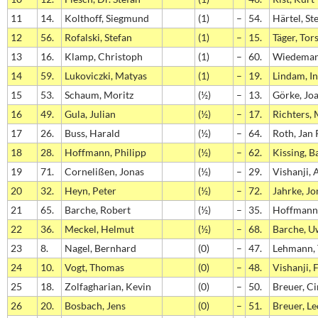
11
14.
Kolthoff, Siegmund
(1)
–
54.
Härtel, St
12
56.
Rofalski, Stefan
(1)
–
15.
Täger, Tor
13
16.
Klamp, Christoph
(1)
–
60.
Wiedeman
14
59.
Lukoviczki, Matyas
(1)
–
19.
Lindam, I
15
53.
Schaum, Moritz
(½)
–
13.
Görke, Jo
16
49.
Gula, Julian
(½)
–
17.
Richters,
17
26.
Buss, Harald
(½)
–
64.
Roth, Jan 
18
28.
Hoffmann, Philipp
(½)
–
62.
Kissing, B
19
71.
Cornelißen, Jonas
(½)
–
29.
Vishanji, 
20
32.
Heyn, Peter
(½)
–
72.
Jahrke, Jo
21
65.
Barche, Robert
(½)
–
35.
Hoffmann,
22
36.
Meckel, Helmut
(½)
–
68.
Barche, U
23
8.
Nagel, Bernhard
(0)
–
47.
Lehmann, 
24
10.
Vogt, Thomas
(0)
–
48.
Vishanji, 
25
18.
Zolfagharian, Kevin
(0)
–
50.
Breuer, C
26
20.
Bosbach, Jens
(0)
–
51.
Breuer, L