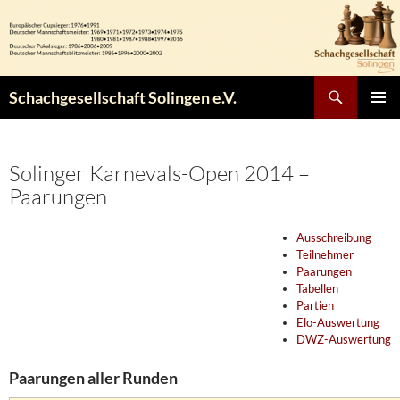
Zum
Inhalt
springen
Suchen
Schachgesellschaft Solingen e.V.
PRIMÄR
MENÜ
Solinger Karnevals-Open 2014 –
Paarungen
Ausschreibung
Teilnehmer
Paarungen
Tabellen
Partien
Elo-Auswertung
DWZ-Auswertung
Paarungen aller Runden