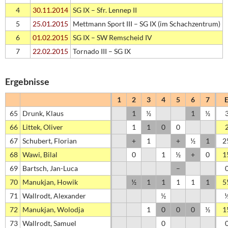
4
30.11.2014
SG IX – Sfr. Lennep II
5
25.01.2015
Mettmann Sport III – SG IX (im Schachzentrum)
6
01.02.2015
SG IX – SW Remscheid IV
7
22.02.2015
Tornado III – SG IX
Ergebnisse
1
2
3
4
5
6
7
E
65
Drunk, Klaus
1
½
1
½
66
Littek, Oliver
1
1
0
0
67
Schubert, Florian
+
1
+
½
1
2
68
Wawi, Bilal
0
1
½
+
0
1
69
Bartsch, Jan-Luca
–
70
Manukjan, Howik
½
1
1
1
1
1
5
71
Wallrodt, Alexander
½
72
Manukjan, Wolodja
1
0
0
0
½
1
73
Wallrodt, Samuel
0