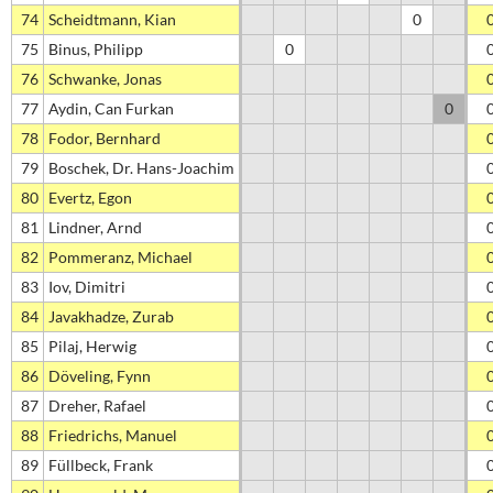
74
Scheidtmann, Kian
0
75
Binus, Philipp
0
76
Schwanke, Jonas
77
Aydin, Can Furkan
0
78
Fodor, Bernhard
79
Boschek, Dr. Hans-Joachim
80
Evertz, Egon
81
Lindner, Arnd
82
Pommeranz, Michael
83
Iov, Dimitri
84
Javakhadze, Zurab
85
Pilaj, Herwig
86
Döveling, Fynn
87
Dreher, Rafael
88
Friedrichs, Manuel
89
Füllbeck, Frank