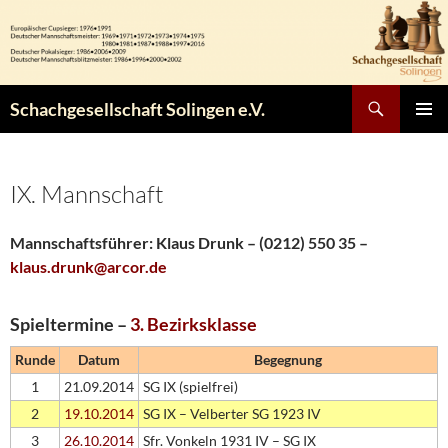
Zum
Inhalt
springen
Suchen
Schachgesellschaft Solingen e.V.
PRIMÄR
MENÜ
IX. Mannschaft
Mannschaftsführer
:
Klaus Drunk – (0212) 550 35 –
klaus.drunk@arcor.de
Spieltermine –
3. Bezirksklasse
Runde
Datum
Begegnung
1
21.09.2014
SG IX (spielfrei)
2
19.10.2014
SG IX – Velberter SG 1923 IV
3
26.10.2014
Sfr. Vonkeln 1931 IV – SG IX