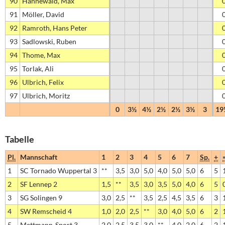
90
Hannewald, Max
91
Möller, David
92
Ramroth, Hans Peter
93
Sadlowski, Ruben
94
Thome, Max
95
Torlak, Ali
96
Ulbrich, Felix
97
Ulbrich, Moritz
0
3½
4½
2½
2½
3½
3
19
Tabelle
Pl.
Mannschaft
1
2
3
4
5
6
7
Sp.
+
1
SC Tornado Wuppertal 3
**
3,5
3,0
5,0
4,0
5,0
5,0
6
5
2
SF Lennep 2
1,5
**
3,5
3,0
3,5
5,0
4,0
6
5
3
SG Solingen 9
3,0
2,5
**
3,5
2,5
4,5
3,5
6
3
4
SW Remscheid 4
1,0
2,0
2,5
**
3,0
4,0
5,0
6
2
5
Mettmann-Sport 3
2,0
2,5
3,5
3,0
**
4,0
2,0
6
2