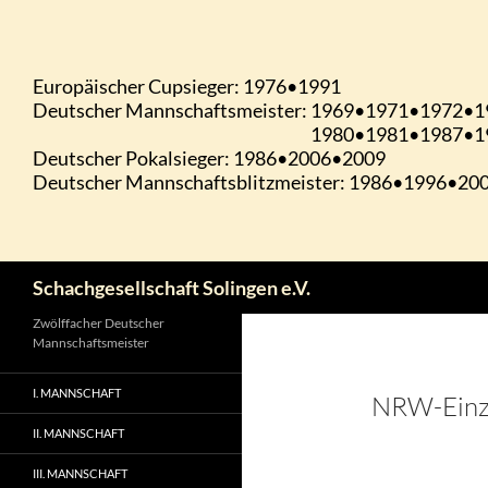
Zum
Inhalt
springen
Suchen
Schachgesellschaft Solingen e.V.
Zwölffacher Deutscher
Mannschaftsmeister
I. MANNSCHAFT
NRW-Einze
II. MANNSCHAFT
III. MANNSCHAFT