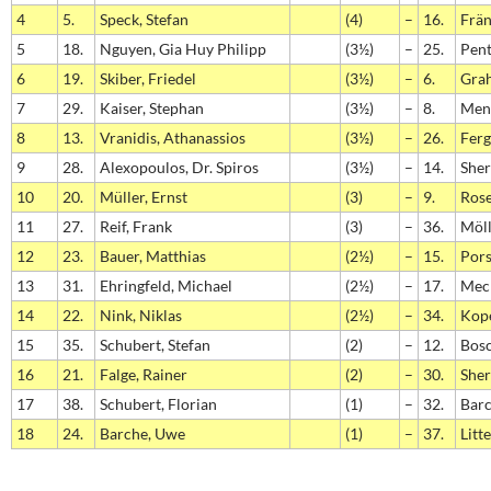
4
5.
Speck, Stefan
(4)
–
16.
Frän
5
18.
Nguyen, Gia Huy Philipp
(3½)
–
25.
Pent
6
19.
Skiber, Friedel
(3½)
–
6.
Grah
7
29.
Kaiser, Stephan
(3½)
–
8.
Ment
8
13.
Vranidis, Athanassios
(3½)
–
26.
Ferg
9
28.
Alexopoulos, Dr. Spiros
(3½)
–
14.
Sher
10
20.
Müller, Ernst
(3)
–
9.
Rose
11
27.
Reif, Frank
(3)
–
36.
Möll
12
23.
Bauer, Matthias
(2½)
–
15.
Pors
13
31.
Ehringfeld, Michael
(2½)
–
17.
Meck
14
22.
Nink, Niklas
(2½)
–
34.
Kope
15
35.
Schubert, Stefan
(2)
–
12.
Bosc
16
21.
Falge, Rainer
(2)
–
30.
Sher
17
38.
Schubert, Florian
(1)
–
32.
Barc
18
24.
Barche, Uwe
(1)
–
37.
Litt