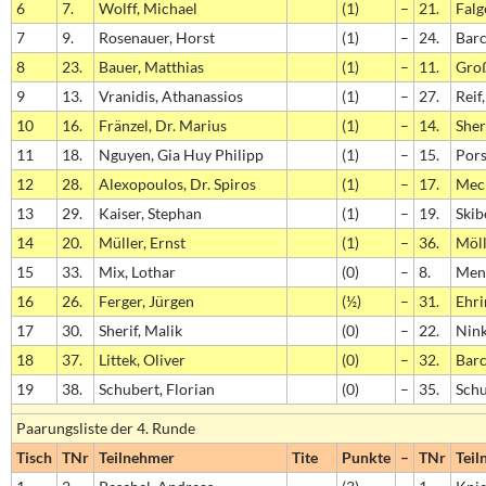
6
7.
Wolff, Michael
(1)
–
21.
Falg
7
9.
Rosenauer, Horst
(1)
–
24.
Bar
8
23.
Bauer, Matthias
(1)
–
11.
Groß
9
13.
Vranidis, Athanassios
(1)
–
27.
Reif
10
16.
Fränzel, Dr. Marius
(1)
–
14.
Sher
11
18.
Nguyen, Gia Huy Philipp
(1)
–
15.
Pors
12
28.
Alexopoulos, Dr. Spiros
(1)
–
17.
Meck
13
29.
Kaiser, Stephan
(1)
–
19.
Skib
14
20.
Müller, Ernst
(1)
–
36.
Möll
15
33.
Mix, Lothar
(0)
–
8.
Ment
16
26.
Ferger, Jürgen
(½)
–
31.
Ehri
17
30.
Sherif, Malik
(0)
–
22.
Nink
18
37.
Littek, Oliver
(0)
–
32.
Barc
19
38.
Schubert, Florian
(0)
–
35.
Schu
Paarungsliste der 4. Runde
Tisch
TNr
Teilnehmer
Tite
Punkte
–
TNr
Teil