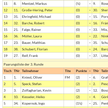
11
8.
Mentzel, Markus
(½)
–
9.
Rose
12
11.
Große-Hering, Peter
(0)
–
30.
Sher
13
31.
Ehringfeld, Michael
(0)
–
15.
Pors
14
32.
Barche, Robert
(0)
–
16.
Frän
15
21.
Falge, Rainer
(0)
–
33.
Mix,
16
36.
Möller, Laura
(0)
–
22.
Nink
17
23.
Bauer, Matthias
(0)
–
35.
Schu
18
38.
Schubert, Florian
(0)
–
24.
Bar
19
27.
Reif, Frank
(0)
–
37.
Litt
Paarungsliste der 3. Runde
Tisch
TNr
Teilnehmer
Tite
Punkte
–
TNr
Teil
1
1.
Kniest, Oliver
FM
(2)
–
6.
Grah
2
5.
Speck, Stefan
(2)
–
2.
Pesc
3
3.
Zolfagharian, Kevin
(2)
–
12.
Bosc
4
10.
Kesseler, Heiko
(2)
–
4.
Görk
5
34.
Kopernok, Ingo
(1½)
–
25.
Pent