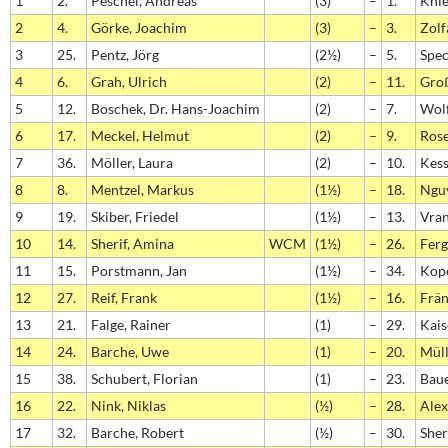
1
2.
Peschel, Andreas
(3)
–
1.
Knie
2
4.
Görke, Joachim
(3)
–
3.
Zolf
3
25.
Pentz, Jörg
(2½)
–
5.
Spec
4
6.
Grah, Ulrich
(2)
–
11.
Groß
5
12.
Boschek, Dr. Hans-Joachim
(2)
–
7.
Wolf
6
17.
Meckel, Helmut
(2)
–
9.
Rose
7
36.
Möller, Laura
(2)
–
10.
Kess
8
8.
Mentzel, Markus
(1½)
–
18.
Nguy
9
19.
Skiber, Friedel
(1½)
–
13.
Vran
10
14.
Sherif, Amina
WCM
(1½)
–
26.
Ferg
11
15.
Porstmann, Jan
(1½)
–
34.
Kope
12
27.
Reif, Frank
(1½)
–
16.
Frän
13
21.
Falge, Rainer
(1)
–
29.
Kais
14
24.
Barche, Uwe
(1)
–
20.
Müll
15
38.
Schubert, Florian
(1)
–
23.
Baue
16
22.
Nink, Niklas
(½)
–
28.
Alex
17
32.
Barche, Robert
(½)
–
30.
Sher