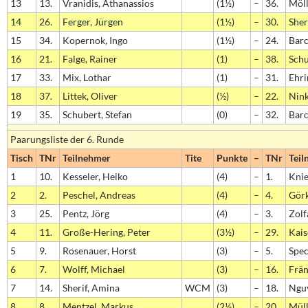
13
13.
Vranidis, Athanassios
(1½)
–
36.
Möll
14
26.
Ferger, Jürgen
(1½)
–
30.
Sher
15
34.
Kopernok, Ingo
(1½)
–
24.
Bar
16
21.
Falge, Rainer
(1)
–
38.
Schu
17
33.
Mix, Lothar
(1)
–
31.
Ehri
18
37.
Littek, Oliver
(½)
–
22.
Nink
19
35.
Schubert, Stefan
(0)
–
32.
Barc
Paarungsliste der 6. Runde
Tisch
TNr
Teilnehmer
Tite
Punkte
–
TNr
Teil
1
10.
Kesseler, Heiko
(4)
–
1.
Knie
2
2.
Peschel, Andreas
(4)
–
4.
Görk
3
25.
Pentz, Jörg
(4)
–
3.
Zolf
4
11.
Große-Hering, Peter
(3½)
–
29.
Kais
5
9.
Rosenauer, Horst
(3)
–
5.
Spec
6
7.
Wolff, Michael
(3)
–
16.
Frän
7
14.
Sherif, Amina
WCM
(3)
–
18.
Nguy
8
8.
Mentzel, Markus
(2½)
–
20.
Müll