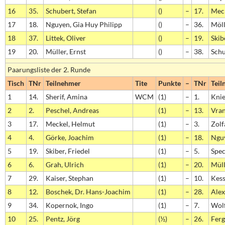
16
35.
Schubert, Stefan
()
–
17.
Meck
17
18.
Nguyen, Gia Huy Philipp
()
–
36.
Möll
18
37.
Littek, Oliver
()
–
19.
Skib
19
20.
Müller, Ernst
()
–
38.
Schu
Paarungsliste der 2. Runde
Tisch
TNr
Teilnehmer
Tite
Punkte
–
TNr
Teil
1
14.
Sherif, Amina
WCM
(1)
–
1.
Knie
2
2.
Peschel, Andreas
(1)
–
13.
Vran
3
17.
Meckel, Helmut
(1)
–
3.
Zolf
4
4.
Görke, Joachim
(1)
–
18.
Nguy
5
19.
Skiber, Friedel
(1)
–
5.
Spec
6
6.
Grah, Ulrich
(1)
–
20.
Müll
7
29.
Kaiser, Stephan
(1)
–
10.
Kess
8
12.
Boschek, Dr. Hans-Joachim
(1)
–
28.
Alex
9
34.
Kopernok, Ingo
(1)
–
7.
Wolf
10
25.
Pentz, Jörg
(½)
–
26.
Ferg