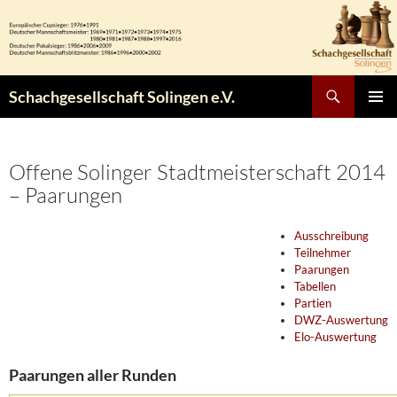
Zum
Inhalt
springen
Suchen
Schachgesellschaft Solingen e.V.
PRIMÄR
MENÜ
Offene Solinger Stadtmeisterschaft 2014
– Paarungen
Ausschreibung
Teilnehmer
Paarungen
Tabellen
Partien
DWZ-Auswertung
Elo-Auswertung
Paarungen aller Runden