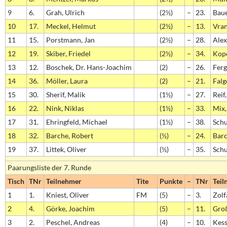
9
6.
Grah, Ulrich
(2½)
–
23.
Baue
10
17.
Meckel, Helmut
(2½)
–
13.
Vran
11
15.
Porstmann, Jan
(2½)
–
28.
Alex
12
19.
Skiber, Friedel
(2½)
–
34.
Kope
13
12.
Boschek, Dr. Hans-Joachim
(2)
–
26.
Ferg
14
36.
Möller, Laura
(2)
–
21.
Falg
15
30.
Sherif, Malik
(1½)
–
27.
Reif
16
22.
Nink, Niklas
(1½)
–
33.
Mix,
17
31.
Ehringfeld, Michael
(1½)
–
38.
Schu
18
32.
Barche, Robert
(½)
–
24.
Bar
19
37.
Littek, Oliver
(½)
–
35.
Schu
Paarungsliste der 7. Runde
Tisch
TNr
Teilnehmer
Tite
Punkte
–
TNr
Teil
1
1.
Kniest, Oliver
FM
(5)
–
3.
Zolf
2
4.
Görke, Joachim
(5)
–
11.
Groß
3
2.
Peschel, Andreas
(4)
–
10.
Kess