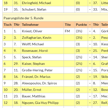
18
31.
Ehringfeld, Michael
(0)
–
37.
Litt
19
35.
Schubert, Stefan
(0)
–
33.
Mix,
Paarungsliste der 5. Runde
Tisch
TNr
Teilnehmer
Tite
Punkte
–
TNr
Teil
1
1.
Kniest, Oliver
FM
(3½)
–
4.
Görk
2
3.
Zolfagharian, Kevin
(3½)
–
2.
Pesc
3
7.
Wolff, Michael
(3)
–
10.
Kess
4
9.
Rosenauer, Horst
(3)
–
25.
Pent
5
5.
Speck, Stefan
(2½)
–
14.
Sher
6
29.
Kaiser, Stephan
(2½)
–
6.
Grah
7
11.
Große-Hering, Peter
(2½)
–
15.
Pors
8
16.
Fränzel, Dr. Marius
(2)
–
19.
Skib
9
28.
Alexopoulos, Dr. Spiros
(2)
–
8.
Ment
10
20.
Müller, Ernst
(2)
–
12.
Bosc
11
23.
Bauer, Matthias
(2)
–
17.
Meck
12
18.
Nguyen, Gia Huy Philipp
(2)
–
27.
Reif