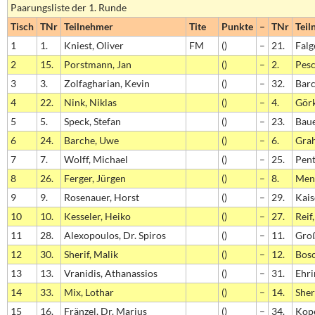
Paarungsliste der 1. Runde
Tisch
TNr
Teilnehmer
Tite
Punkte
–
TNr
Teil
1
1.
Kniest, Oliver
FM
()
–
21.
Falg
2
15.
Porstmann, Jan
()
–
2.
Pesc
3
3.
Zolfagharian, Kevin
()
–
32.
Barc
4
22.
Nink, Niklas
()
–
4.
Görk
5
5.
Speck, Stefan
()
–
23.
Baue
6
24.
Barche, Uwe
()
–
6.
Grah
7
7.
Wolff, Michael
()
–
25.
Pent
8
26.
Ferger, Jürgen
()
–
8.
Ment
9
9.
Rosenauer, Horst
()
–
29.
Kais
10
10.
Kesseler, Heiko
()
–
27.
Reif
11
28.
Alexopoulos, Dr. Spiros
()
–
11.
Groß
12
30.
Sherif, Malik
()
–
12.
Bosc
13
13.
Vranidis, Athanassios
()
–
31.
Ehri
14
33.
Mix, Lothar
()
–
14.
Sher
15
16.
Fränzel, Dr. Marius
()
–
34.
Kope