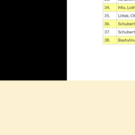
34.
Mix, Lot
35.
Littek, O
36.
Schubert
37.
Schubert
38.
Bashylina