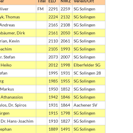
er
Titel
ELO
NWZ
Verein/Ort
liver
FM
2291
2259
SG Solingen
yk, Thomas
2224
2132
SG Solingen
 Andreas
2165
2108
SG Solingen
bäumer, Dirk
2161
2050
SG Solingen
rian, Kevin
2110
2061
SG Solingen
oachim
2105
1993
SG Solingen
r. Stefan
2073
2007
SG Solingen
, Heiko
2012
1998
Elberfelder SG
tefan
1995
1931
SC Solingen 28
rg
1985
1955
SG Solingen
 Markus
1950
1852
SG Solingen
, Athanassios
1942
1846
SG Solingen
los, Dr. Spiros
1931
1864
Aachener SV
Jürgen
1915
1798
SG Solingen
 Dr. Hans-Joachim
1910
1827
SG Solingen
Stephan
1889
1491
SG Solingen