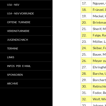
17.
Nguyen, 
U16 – NSV
18.
Fränzel, 
U14 – NSV VORRUNDE
19.
Meckel, 
20.
Brinkman
OFFENE TURNIERE
21.
Sherif, M
VEREINSTURNIERE
22.
Falge, Ra
JUGENDSCHACH
23.
Möller, 
24.
Skiber, F
TERMINE
25.
Bauer, M
LINKS
26.
Meyer zu
INFOS PER E-MAIL
27.
Ehringfe
28.
Barche,
SPONSOREN
29.
Borchert
ARCHIVE
30.
Rebischk
31.
Fodor, B
32.
Wolf, Wi
33.
Johann,