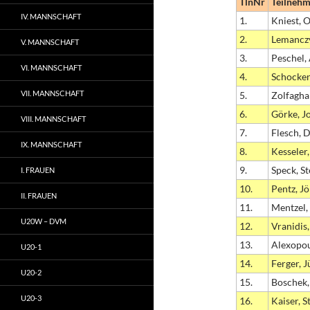
TlnNr
Teilnehm
IV. MANNSCHAFT
1.
Kniest, O
2.
Lemancz
V. MANNSCHAFT
3.
Peschel,
VI. MANNSCHAFT
4.
Schocken
VII. MANNSCHAFT
5.
Zolfagha
6.
Görke, J
VIII. MANNSCHAFT
7.
Flesch, D
IX. MANNSCHAFT
8.
Kesseler
9.
Speck, S
I. FRAUEN
10.
Pentz, Jö
II. FRAUEN
11.
Mentzel,
U20W – DVM
12.
Vranidis
13.
Alexopou
U20-1
14.
Ferger, 
U20-2
15.
Boschek,
U20-3
16.
Kaiser, 