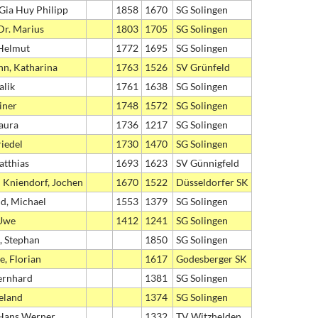
Gia Huy Philipp
1858
1670
SG Solingen
Dr. Marius
1803
1705
SG Solingen
Helmut
1772
1695
SG Solingen
n, Katharina
1763
1526
SV Grünfeld
alik
1761
1638
SG Solingen
iner
1748
1572
SG Solingen
Laura
1736
1217
SG Solingen
riedel
1730
1470
SG Solingen
atthias
1693
1623
SV Günnigfeld
 Kniendorf, Jochen
1670
1522
Düsseldorfer SK
ld, Michael
1553
1379
SG Solingen
 Uwe
1412
1241
SG Solingen
, Stephan
1850
SG Solingen
e, Florian
1617
Godesberger SK
ernhard
1381
SG Solingen
eland
1374
SG Solingen
 Hans Werner
1332
TV Witzhelden