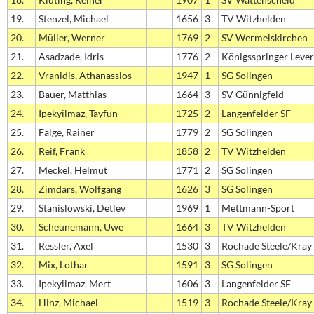
19.
Stenzel, Michael
1656
3
TV Witzhelden
20.
Müller, Werner
1769
2
SV Wermelskirchen
21.
Asadzade, Idris
1776
2
Königsspringer Leve
22.
Vranidis, Athanassios
1947
1
SG Solingen
23.
Bauer, Matthias
1664
3
SV Günnigfeld
24.
Ipekyilmaz, Tayfun
1725
2
Langenfelder SF
25.
Falge, Rainer
1779
2
SG Solingen
26.
Reif, Frank
1858
2
TV Witzhelden
27.
Meckel, Helmut
1771
2
SG Solingen
28.
Zimdars, Wolfgang
1626
3
SG Solingen
29.
Stanislowski, Detlev
1969
1
Mettmann-Sport
30.
Scheunemann, Uwe
1664
3
TV Witzhelden
31.
Ressler, Axel
1530
3
Rochade Steele/Kray
32.
Mix, Lothar
1591
3
SG Solingen
33.
Ipekyilmaz, Mert
1606
3
Langenfelder SF
34.
Hinz, Michael
1519
3
Rochade Steele/Kray