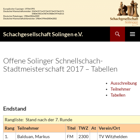
Zum
Inhalt
springen
Suchen
Schachgesellschaft Solingen e.V.
PRIMÄR
MENÜ
Offene Solinger Schnellschach-
Stadtmeisterschaft 2017 – Tabellen
Ausschreibung
Teilnehmer
Tabellen
Endstand
Rangliste: Stand nach der 7. Runde
Rang
Teilnehmer
Titel
TWZ
At
Verein/Ort
1.
Balduan, Markus
FM
2300
TV Witzhelden