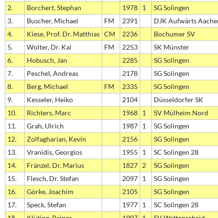
2.
Borchert, Stephan
1978
1
SG Solingen
3.
Buscher, Michael
FM
2391
DJK Aufwärts Aache
4.
Kiese, Prof. Dr. Matthias
CM
2236
Bochumer SV
5.
Wolter, Dr. Kai
FM
2253
SK Münster
6.
Hobusch, Jan
2285
SG Solingen
7.
Peschel, Andreas
2178
SG Solingen
8.
Berg, Michael
FM
2335
SG Solingen
9.
Kesseler, Heiko
2104
Düsseldorfer SK
10.
Richters, Marc
1968
1
SV Mülheim Nord
11.
Grah, Ulrich
1987
1
SG Solingen
12.
Zolfagharian, Kevin
2156
SG Solingen
13.
Vranidis, Georgios
1955
1
SC Solingen 28
14.
Fränzel, Dr. Marius
1827
2
SG Solingen
15.
Flesch, Dr. Stefan
2097
1
SG Solingen
16.
Görke, Joachim
2105
SG Solingen
17.
Speck, Stefan
1977
1
SC Solingen 28
18.
Klüting, Reiner
1907
1
SV Wattenscheid