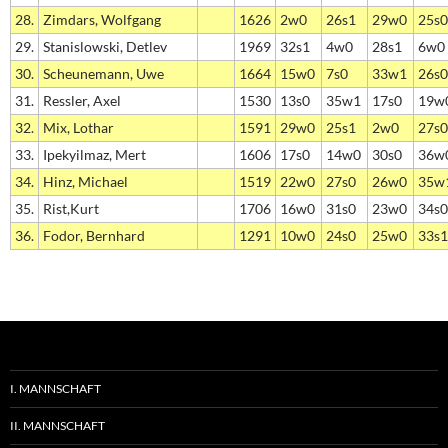
28.
Zimdars, Wolfgang
1626
2w0
26s1
29w0
25s0
29.
Stanislowski, Detlev
1969
32s1
4w0
28s1
6w0
30.
Scheunemann, Uwe
1664
15w0
7s0
33w1
26s0
31.
Ressler, Axel
1530
13s0
35w1
17s0
19w
32.
Mix, Lothar
1591
29w0
25s1
2w0
27s0
33.
Ipekyilmaz, Mert
1606
17s0
14w0
30s0
36w
34.
Hinz, Michael
1519
22w0
27s0
26w0
35w
35.
Rist,Kurt
1706
16w0
31s0
23w0
34s0
36.
Fodor, Bernhard
1291
10w0
24s0
25w0
33s1
I. MANNSCHAFT
II. MANNSCHAFT