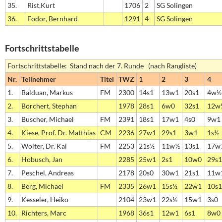
35.
Rist,Kurt
1706
2
SG Solingen
36.
Fodor, Bernhard
1291
4
SG Solingen
Fortschrittstabelle
Fortschrittstabelle: Stand nach der 7. Runde (nach Rangliste)
Nr.
Teilnehmer
Titel
TWZ
1
2
3
4
1.
Balduan, Markus
FM
2300
14s1
13w1
20s1
4w½
2.
Borchert, Stephan
1978
28s1
6w0
32s1
12w
3.
Buscher, Michael
FM
2391
18s1
17w1
4s0
9w1
4.
Kiese, Prof. Dr. Matthias
CM
2236
27w1
29s1
3w1
1s½
5.
Wolter, Dr. Kai
FM
2253
21s½
11w½
13s1
17w
6.
Hobusch, Jan
2285
25w1
2s1
10w0
29s1
7.
Peschel, Andreas
2178
20s0
30w1
21s1
11w
8.
Berg, Michael
FM
2335
26w1
15s½
22w1
10s1
9.
Kesseler, Heiko
2104
23w1
22s½
15w1
3s0
10.
Richters, Marc
1968
36s1
12w1
6s1
8w0