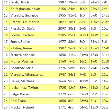
11.
Grah, Ulrich
1987
19w½
5s½
24w1
7s0
12.
Zolfagharian, Kevin
2156
24w1
10s0
27w1
2s½
13.
Vranidis, Georgios
1955
31w1
1s0
5w0
24s1
14.
Fränzel, Dr. Marius
1827
1w0
33s1
16w½
23s
15.
Flesch, Dr. Stefan
2097
30s1
8w½
9s0
20w
16.
Görke, Joachim
2105
35s1
20w0
14s½
18w
17.
Speck, Stefan
1977
33w1
3s0
31w1
5s0
18.
Klüting, Reiner
1907
3w0
23s½
19w1
16s0
19.
Stenzel, Michael
1656
11s½
21w0
18s0
31s1
20.
Müller, Werner
1769
7w1
16s1
1w0
15s0
21.
Asadzade, Idris
1776
5w½
19s1
7w0
22s0
22.
Vranidis, Athanassios
1947
34s1
9w½
8s0
21w
23.
Bauer, Matthias
1664
9s0
18w½
35s1
14w
24.
Ipekyilmaz, Tayfun
1725
12s0
36w1
11s0
13w
25.
Falge, Rainer
1779
6s0
32w0
36s1
28w
26.
Reif, Frank
1858
8s0
28w0
34s1
30w
27.
Meckel, Helmut
1771
4s0
34w1
12s0
32w