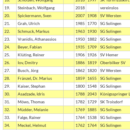
19.
Steinbach, Wolfgang
2018
vereinslos
20.
Spickermann, Sven
2007
1908
SV Wersten
21.
Grah, Ulrich
1985
1770
SG Solingen
22.
Schmuck, Markus
1963
1930
SG Solingen
23.
Vranidis, Athanassios
1950
1882
SG Solingen
24.
Beyer, Fabian
1935
1709
SG Solingen
25.
Klüting, Reiner
1906
1926
SV Hemer
26.
Iov, Dmitry
1886
1819
Oberbilker SV
27.
Busch, Jörg
1862
1820
SV Wersten
28.
Fränzel, Dr. Marius
1859
1655
SG Solingen
29.
Kaiser, Stephan
1800
1548
SG Solingen
30.
Asadzade, Idris
1788
2043
Königsspringer 
31.
Möws, Thomas
1782
1729
SK Troisdorf
32.
Müdder, Melanie
1769
1885
SG Solingen
33.
Falge, Rainer
1764
1538
SG Solingen
34.
Meckel, Helmut
1762
1764
SG Solingen