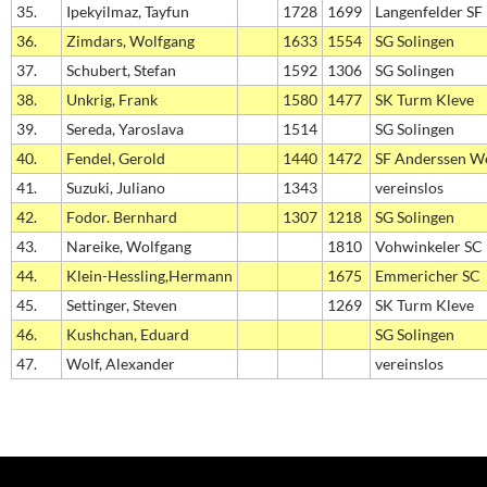
35.
Ipekyilmaz, Tayfun
1728
1699
Langenfelder SF
36.
Zimdars, Wolfgang
1633
1554
SG Solingen
37.
Schubert, Stefan
1592
1306
SG Solingen
38.
Unkrig, Frank
1580
1477
SK Turm Kleve
39.
Sereda, Yaroslava
1514
SG Solingen
40.
Fendel, Gerold
1440
1472
SF Anderssen We
41.
Suzuki, Juliano
1343
vereinslos
42.
Fodor. Bernhard
1307
1218
SG Solingen
43.
Nareike, Wolfgang
1810
Vohwinkeler SC
44.
Klein-Hessling,Hermann
1675
Emmericher SC
45.
Settinger, Steven
1269
SK Turm Kleve
46.
Kushchan, Eduard
SG Solingen
47.
Wolf, Alexander
vereinslos