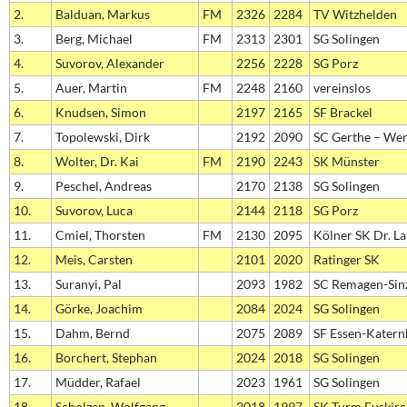
2.
Balduan, Markus
FM
2326
2284
TV Witzhelden
3.
Berg, Michael
FM
2313
2301
SG Solingen
4.
Suvorov, Alexander
2256
2228
SG Porz
5.
Auer, Martin
FM
2248
2160
vereinslos
6.
Knudsen, Simon
2197
2165
SF Brackel
7.
Topolewski, Dirk
2192
2090
SC Gerthe – We
8.
Wolter, Dr. Kai
FM
2190
2243
SK Münster
9.
Peschel, Andreas
2170
2138
SG Solingen
10.
Suvorov, Luca
2144
2118
SG Porz
11.
Cmiel, Thorsten
FM
2130
2095
Kölner SK Dr. La
12.
Meis, Carsten
2101
2020
Ratinger SK
13.
Suranyi, Pal
2093
1982
SC Remagen-Sin
14.
Görke, Joachim
2084
2024
SG Solingen
15.
Dahm, Bernd
2075
2089
SF Essen-Katern
16.
Borchert, Stephan
2024
2018
SG Solingen
17.
Müdder, Rafael
2023
1961
SG Solingen
18.
Scholzen, Wolfgang
2018
1997
SK Turm Euskir