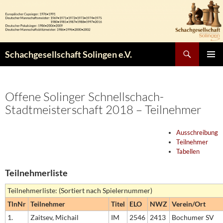
Zum
Inhalt
springen
Suchen
Schachgesellschaft Solingen e.V.
PRIMÄR
MENÜ
Offene Solinger Schnellschach-
Stadtmeisterschaft 2018 – Teilnehmer
Ausschreibung
Teilnehmer
Tabellen
Teilnehmerliste
Teilnehmerliste: (Sortiert nach Spielernummer)
TlnNr
Teilnehmer
Titel
ELO
NWZ
Verein/Ort
1.
Zaitsev, Michail
IM
2546
2413
Bochumer SV