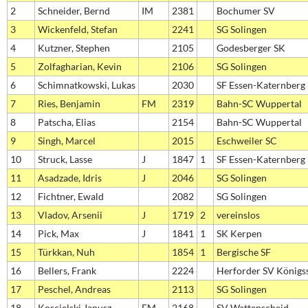
2
Schneider, Bernd
IM
2381
Bochumer SV
3
Wickenfeld, Stefan
2241
SG Solingen
4
Kutzner, Stephen
2105
Godesberger SK
5
Zolfagharian, Kevin
2106
SG Solingen
6
Schimnatkowski, Lukas
2030
SF Essen-Katernberg
7
Ries, Benjamin
FM
2319
Bahn-SC Wuppertal
8
Patscha, Elias
2154
Bahn-SC Wuppertal
9
Singh, Marcel
2015
Eschweiler SC
10
Struck, Lasse
J
1847
1
SF Essen-Katernberg
11
Asadzade, Idris
J
2046
SG Solingen
12
Fichtner, Ewald
2082
SG Solingen
13
Vladov, Arsenii
J
1719
2
vereinslos
14
Pick, Max
J
1841
1
SK Kerpen
15
Türkkan, Nuh
1854
1
Bergische SF
16
Bellers, Frank
2224
Herforder SV Königs
17
Peschel, Andreas
2113
SG Solingen
18
Koscielski,Janusz
FM
2168
SV Wattenscheid