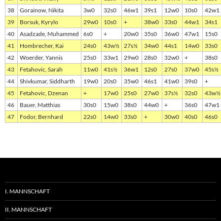
38
Gorainow, Nikita
3w0
32s0
46w1
39s1
12w0
10s0
42w1
39
Borsuk, Kyrylo
29w0
10s0
+
38w0
33s0
44w1
34s1
40
Asadzade, Muhammed
6s0
+
20w0
35s0
36w0
47w1
15s0
41
Hombrecher, Kai
24s0
43w½
27s½
34w0
44s1
14w0
33s0
42
Woerder, Yannis
25s0
33w1
29w0
28s0
32w0
+
38s0
43
Fetahovic, Sarah
11w0
41s½
36w1
12s0
27s0
37w0
45s½
44
Shivkumar, Siddharth
19w0
20s0
35w0
46s1
41w0
39s0
+
45
Fetahovic, Dzenan
+
17w0
25s0
27w0
37s½
32s0
43w½
46
Bauer, Matthias
30s0
15w0
38s0
44w0
+
36s0
47w1
47
Fodor, Bernhard
22s0
14w0
33s0
+
30w0
40s0
46s0
I. MANNSCHAFT
II. MANNSCHAFT