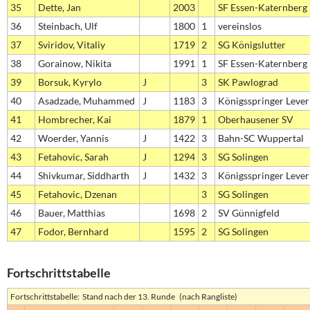
35
Dette, Jan
2003
SF Essen-Katernberg
36
Steinbach, Ulf
1800
1
vereinslos
37
Sviridov, Vitaliy
1719
2
SG Königslutter
38
Gorainow, Nikita
1991
1
SF Essen-Katernberg
39
Borsuk, Kyrylo
J
3
SK Pawlograd
40
Asadzade, Muhammed
J
1183
3
Königsspringer Leve
41
Hombrecher, Kai
1879
1
Oberhausener SV
42
Woerder, Yannis
J
1422
3
Bahn-SC Wuppertal
43
Fetahovic, Sarah
J
1294
3
SG Solingen
44
Shivkumar, Siddharth
J
1432
3
Königsspringer Leve
45
Fetahovic, Dzenan
3
SG Solingen
46
Bauer, Matthias
1698
2
SV Günnigfeld
47
Fodor, Bernhard
1595
2
SG Solingen
Fortschrittstabelle
Fortschrittstabelle: Stand nach der 13. Runde (nach Rangliste)