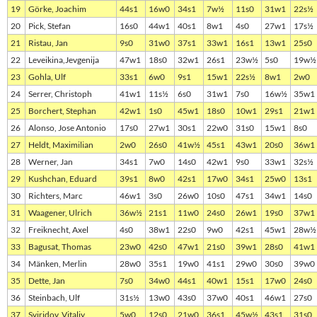
19
Görke, Joachim
44s1
16w0
34s1
7w½
11s0
31w1
22s½
20
Pick, Stefan
16s0
44w1
40s1
8w1
4s0
27w1
17s½
21
Ristau, Jan
9s0
31w0
37s1
33w1
16s1
13w1
25s0
22
Leveikina,Jevgenija
47w1
18s0
32w1
26s1
23w½
5s0
19w½
23
Gohla, Ulf
33s1
6w0
9s1
15w1
22s½
8w1
2w0
24
Serrer, Christoph
41w1
11s½
6s0
31w1
7s0
16w½
35w1
25
Borchert, Stephan
42w1
1s0
45w1
18s0
10w1
29s1
21w1
26
Alonso, Jose Antonio
17s0
27w1
30s1
22w0
31s0
15w1
8s0
27
Heldt, Maximilian
2w0
26s0
41w½
45s1
43w1
20s0
36w1
28
Werner, Jan
34s1
7w0
14s0
42w1
9s0
33w1
32s½
29
Kushchan, Eduard
39s1
8w0
42s1
17w0
34s1
25w0
13s1
30
Richters, Marc
46w1
3s0
26w0
10s0
47s1
34w1
14s0
31
Waagener, Ulrich
36w½
21s1
11w0
24s0
26w1
19s0
37w1
32
Freiknecht, Axel
4s0
38w1
22s0
9w0
42s1
45w1
28w½
33
Bagusat, Thomas
23w0
42s0
47w1
21s0
39w1
28s0
41w1
34
Mänken, Merlin
28w0
35s1
19w0
41s1
29w0
30s0
39w0
35
Dette, Jan
7s0
34w0
44s1
40w1
15s1
17w0
24s0
36
Steinbach, Ulf
31s½
13w0
43s0
37w0
40s1
46w1
27s0
37
Sviridov, Vitaliy
5w0
12s0
21w0
36s1
45w½
43s1
31s0