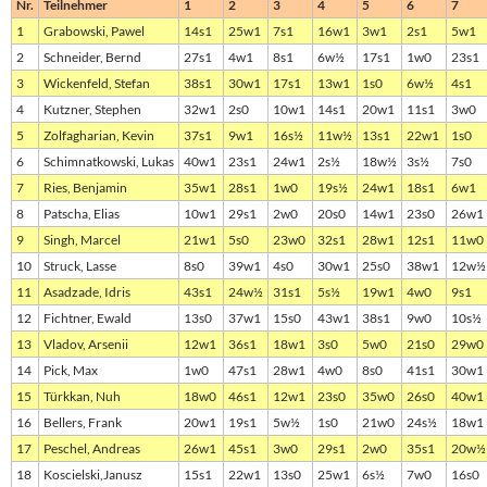
Nr.
Teilnehmer
1
2
3
4
5
6
7
1
Grabowski, Pawel
14s1
25w1
7s1
16w1
3w1
2s1
5w1
2
Schneider, Bernd
27s1
4w1
8s1
6w½
17s1
1w0
23s1
3
Wickenfeld, Stefan
38s1
30w1
17s1
13w1
1s0
6w½
4s1
4
Kutzner, Stephen
32w1
2s0
10w1
14s1
20w1
11s1
3w0
5
Zolfagharian, Kevin
37s1
9w1
16s½
11w½
13s1
22w1
1s0
6
Schimnatkowski, Lukas
40w1
23s1
24w1
2s½
18w½
3s½
7s0
7
Ries, Benjamin
35w1
28s1
1w0
19s½
24w1
18s1
6w1
8
Patscha, Elias
10w1
29s1
2w0
20s0
14w1
23s0
26w1
9
Singh, Marcel
21w1
5s0
23w0
32s1
28w1
12s1
11w0
10
Struck, Lasse
8s0
39w1
4s0
30w1
25s0
38w1
12w½
11
Asadzade, Idris
43s1
24w½
31s1
5s½
19w1
4w0
9s1
12
Fichtner, Ewald
13s0
37w1
15s0
43w1
38s1
9w0
10s½
13
Vladov, Arsenii
12w1
36s1
18w1
3s0
5w0
21s0
29w0
14
Pick, Max
1w0
47s1
28w1
4w0
8s0
41s1
30w1
15
Türkkan, Nuh
18w0
46s1
12w1
23s0
35w0
26s0
40w1
16
Bellers, Frank
20w1
19s1
5w½
1s0
21w0
24s½
18w1
17
Peschel, Andreas
26w1
45s1
3w0
29s1
2w0
35s1
20w½
18
Koscielski,Janusz
15s1
22w1
13s0
25w1
6s½
7w0
16s0