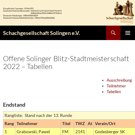
Zum
Inhalt
springen
Suchen
Schachgesellschaft Solingen e.V.
PRIMÄR
MENÜ
Offene Solinger Blitz-Stadtmeisterschaft
2022 – Tabellen
Ausschreibung
Teilnehmer
Tabellen
Endstand
Rangliste: Stand nach der 13. Runde
Rang
Teilnehmer
Titel
TWZ
At
Verein/Ort
1
Grabowski, Pawel
FM
2141
Godesberger SK