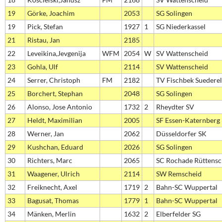
19
Görke, Joachim
2053
SG Solingen
19
Pick, Stefan
1927
1
SG Niederkassel
21
Ristau, Jan
2185
22
Leveikina,Jevgenija
WFM
2054
W
SV Wattenscheid
23
Gohla, Ulf
2114
SV Wattenscheid
24
Serrer, Christoph
FM
2182
TV Fischbek Suedere
25
Borchert, Stephan
2048
SG Solingen
26
Alonso, Jose Antonio
1732
2
Rheydter SV
27
Heldt, Maximilian
2005
SF Essen-Katernberg
28
Werner, Jan
2062
Düsseldorfer SK
29
Kushchan, Eduard
2026
SG Solingen
30
Richters, Marc
2065
SC Rochade Rüttensc
31
Waagener, Ulrich
2114
SW Remscheid
32
Freiknecht, Axel
1719
2
Bahn-SC Wuppertal
33
Bagusat, Thomas
1779
1
Bahn-SC Wuppertal
34
Mänken, Merlin
1632
2
Elberfelder SG