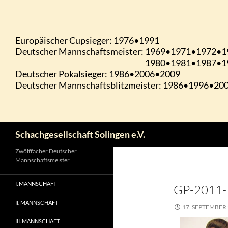
Zum
Inhalt
springen
Suchen
Schachgesellschaft Solingen e.V.
Zwölffacher Deutscher
Mannschaftsmeister
I. MANNSCHAFT
GP-2011-
II. MANNSCHAFT
17. SEPTEMBER
III. MANNSCHAFT