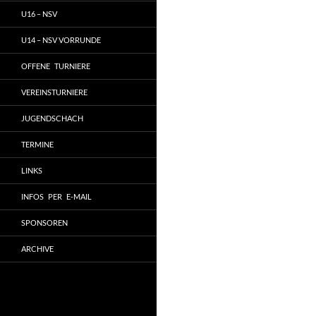
U16 – NSV
U14 – NSV VORRUNDE
OFFENE TURNIERE
VEREINSTURNIERE
JUGENDSCHACH
TERMINE
LINKS
INFOS PER E-MAIL
SPONSOREN
ARCHIVE