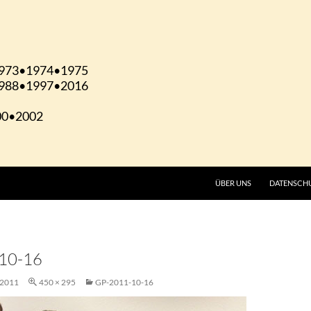
ÜBER UNS
DATENSCH
10-16
 2011
450 × 295
GP-2011-10-16