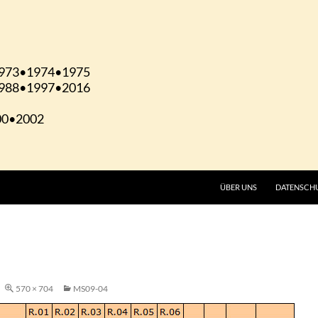
ÜBER UNS
DATENSCH
570 × 704
MS09-04