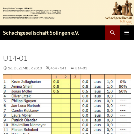
Zum
Inhalt
springen
Suchen
Schachgesellschaft Solingen e.V.
PRIMÄR
MENÜ
U14-01
26. DEZEMBER 2010
454 × 341
U14-01