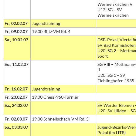
Wermelskirchen V
U12:
SG
– SV
Wermelskirchen
Fr., 02.02.07
Jugendtraining
Fr., 09.02.07
19.00 Blitz-VM Rd. 4
Sa., 10.02.07
DSB-Pokal, Viertelfi
SV Bad Königshofen
U20:
SG 2
– Mettma
Sport
So., 11.02.07
SG VIII
– Mettmann-
II
U20:
SG 1
– SV
Eichlinghofen 1935
Fr., 16.02.07
Jugendtraining
Fr., 23.02.07
19.00 Chess-960-Turnier
Sa., 24.02.07
SV Werder Bremen 
U20: SV Hilden –
SG
Fr., 02.03.07
19.00 Schnellschach-VM Rd. 5
Sa., 03.03.07
Jugend-Bezirks-Vier
Pokal (im
HTB
)