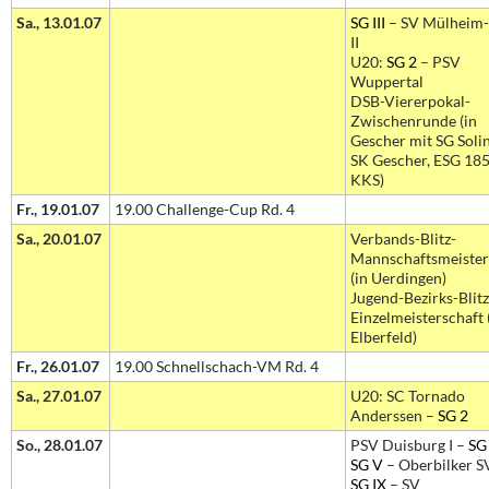
Sa., 13.01.07
SG III
– SV Mülheim
II
U20:
SG 2
– PSV
Wuppertal
DSB-Viererpokal-
Zwischenrunde (in
Gescher mit SG Soli
SK Gescher, ESG 18
KKS)
Fr., 19.01.07
19.00 Challenge-Cup Rd. 4
Sa., 20.01.07
Verbands-Blitz-
Mannschaftsmeister
(in Uerdingen)
Jugend-Bezirks-Blitz
Einzelmeisterschaft 
Elberfeld)
Fr., 26.01.07
19.00 Schnellschach-VM Rd. 4
Sa., 27.01.07
U20: SC Tornado
Anderssen –
SG 2
So., 28.01.07
PSV Duisburg I –
SG 
SG V
– Oberbilker SV
SG IX
– SV