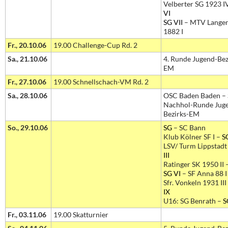
Velberter SG 1923 I
VI
SG VII
– MTV Lange
1882 I
Fr., 20.10.06
19.00 Challenge-Cup Rd. 2
Sa., 21.10.06
4. Runde Jugend-Bez
EM
Fr., 27.10.06
19.00 Schnellschach-VM Rd. 2
Sa., 28.10.06
OSC Baden Baden –
Nachhol-Runde Jug
Bezirks-EM
So., 29.10.06
SG
– SC Bann
Klub Kölner SF I –
SG
LSV/ Turm Lippstadt 
III
Ratinger SK 1950 II 
SG VI
– SF Anna 88 I
Sfr. Vonkeln 1931 III
IX
U16: SG Benrath –
S
Fr., 03.11.06
19.00 Skatturnier