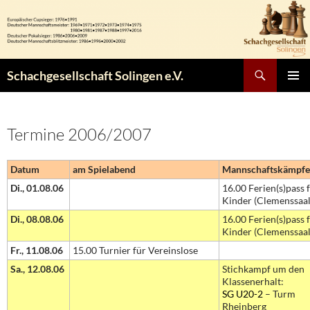
Zum
Inhalt
springen
Suchen
Schachgesellschaft Solingen e.V.
PRIMÄR
MENÜ
Termine 2006/2007
Datum
am Spielabend
Mannschaftskämpfe 
Di., 01.08.06
16.00 Ferien(s)pass 
Kinder (Clemenssaal
Di., 08.08.06
16.00 Ferien(s)pass 
Kinder (Clemenssaal
Fr., 11.08.06
15.00 Turnier für Vereinslose
Sa., 12.08.06
Stichkampf um den
Klassenerhalt:
SG U20-2
– Turm
Rheinberg