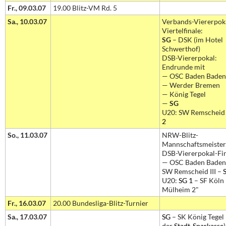
Fr., 09.03.07
19.00 Blitz-VM Rd. 5
Sa., 10.03.07
Verbands-Viererpok
Viertelfinale:
SG
– DSK (im Hotel
Schwerthof)
DSB-Viererpokal:
Endrunde mit
— OSC Baden Baden
— Werder Bremen
— König Tegel
—
SG
U20: SW Remscheid
2
So., 11.03.07
NRW-Blitz-
Mannschaftsmeister
DSB-Viererpokal-Fin
— OSC Baden Baden
SW Remscheid III –
S
U20:
SG 1
– SF Köln
Mülheim 2"
Fr., 16.03.07
20.00 Bundesliga-Blitz-Turnier
Sa., 17.03.07
SG
– SK König Tegel 
der
Stadt-Sparkasse
)