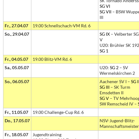
SK Tornado Andersse
SG VI
SG VII
– BSW Wuppe
III
Fr., 27.04.07
19.00 Schnellschach-VM Rd. 6
So., 29.04.07
SG IX
– Velberter S
V
U20: Brühler SK 192
SG 1
Fr., 04.05.07
19.00 Blitz-VM Rd. 6
Sa., 05.05.07
U20:
SG 2
– SV
Wermelskirchen 2
So., 06.05.07
Aachener SV I –
SG I
SG III
– SK Turm
Emsdetten II
SG V
– TV Mehrhoog
SW Remscheid IV –
Fr., 11.05.07
19.00 Challenge-Cup Rd. 6
Do., 17.05.07
NSV-Jugend-Blitz-
Mannschaftsmeister
Fr., 18.05.07
Jugendtraining