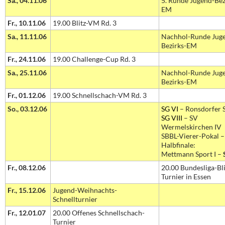
Sa., 04.11.06
5. Runde Jugend-Bez
EM
Fr., 10.11.06
19.00 Blitz-VM Rd. 3
Sa., 11.11.06
Nachhol-Runde Jug
Bezirks-EM
Fr., 24.11.06
19.00 Challenge-Cup Rd. 3
Sa., 25.11.06
Nachhol-Runde Jug
Bezirks-EM
Fr., 01.12.06
19.00 Schnellschach-VM Rd. 3
So., 03.12.06
SG VI
– Ronsdorfer S
SG VIII
– SV
Wermelskirchen IV
SBBL-Vierer-Pokal –
Halbfinale:
Mettmann Sport I –
Fr., 08.12.06
20.00 Bundesliga-Bli
Turnier in Essen
Fr., 15.12.06
Jugend-Weihnachts-
Schnellturnier
Fr., 12.01.07
20.00 Offenes Schnellschach-
Turnier