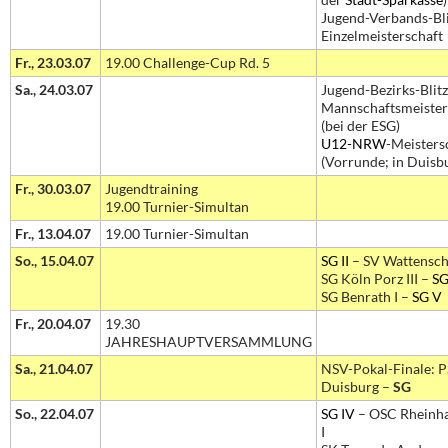
Jugend-Verbands-Bli
Einzelmeisterschaft
Fr., 23.03.07
19.00 Challenge-Cup Rd. 5
Sa., 24.03.07
Jugend-Bezirks-Blitz
Mannschaftsmeister
(bei der ESG)
U12-NRW
-Meisters
(Vorrunde; in Duisb
Fr., 30.03.07
Jugendtraining
19.00 Turnier-Simultan
Fr., 13.04.07
19.00 Turnier-Simultan
So., 15.04.07
SG II
– SV Wattensche
SG Köln Porz III –
SG 
SG Benrath I –
SG V
Fr., 20.04.07
19.30
JAHRESHAUPTVERSAMMLUNG
Sa., 21.04.07
NSV-Pokal-Finale: 
Duisburg –
SG
So., 22.04.07
SG IV
– OSC Rheinh
I