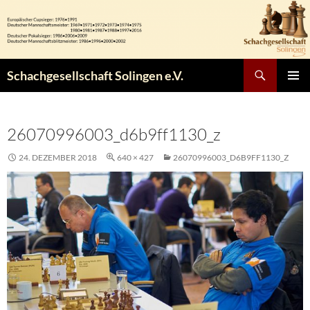
Zum
Inhalt
springen
Suchen
Schachgesellschaft Solingen e.V.
PRIMÄR
MENÜ
26070996003_d6b9ff1130_z
24. DEZEMBER 2018
640 × 427
26070996003_D6B9FF1130_Z