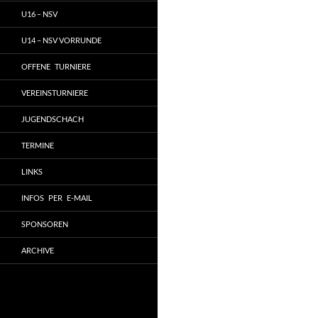
U16 – NSV
U14 – NSV VORRUNDE
OFFENE TURNIERE
VEREINSTURNIERE
JUGENDSCHACH
TERMINE
LINKS
INFOS PER E-MAIL
SPONSOREN
ARCHIVE