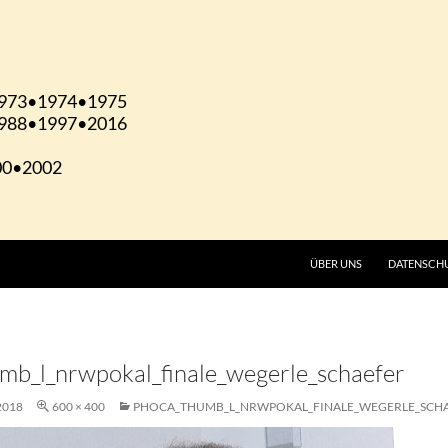
ÜBER UNS
DATENSCH
mb_l_nrwpokal_finale_wegerle_schaefer
2018
600 × 400
PHOCA_THUMB_L_NRWPOKAL_FINALE_WEGERLE_SCH