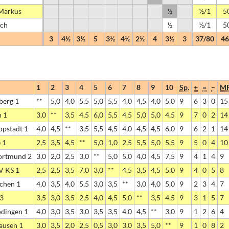
 Markus
½
½/1
5
ich
½
½/1
5
3
4½
3½
5
3½
4½
2½
4
3½
3
37/80
46
1
2
3
4
5
6
7
8
9
10
Sp.
+
=
–
M
berg 1
**
5,0
4,0
5,5
5,0
5,5
4,0
4,5
4,0
5,0
9
6
3
0
15
 1
3,0
**
3,5
4,5
6,0
5,5
4,5
5,0
5,0
4,5
9
7
0
2
14
ppstadt 1
4,0
4,5
**
3,5
5,5
4,5
4,0
4,5
4,5
6,0
9
6
2
1
14
 1
2,5
3,5
4,5
**
5,0
1,0
2,5
5,5
5,0
5,5
9
5
0
4
10
ortmund 2
3,0
2,0
2,5
3,0
**
5,0
5,0
4,0
4,5
7,5
9
4
1
4
9
V KS 1
2,5
2,5
3,5
7,0
3,0
**
4,5
3,5
4,5
5,0
9
4
0
5
8
chen 1
4,0
3,5
4,0
5,5
3,0
3,5
**
3,0
4,0
5,0
9
2
3
4
7
 3
3,5
3,0
3,5
2,5
4,0
4,5
5,0
**
3,5
4,5
9
3
1
5
7
dingen 1
4,0
3,0
3,5
3,0
3,5
3,5
4,0
4,5
**
3,0
9
1
2
6
4
ausen 1
3,0
3,5
2,0
2,5
0,5
3,0
3,0
3,5
5,0
**
9
1
0
8
2