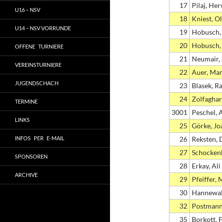
17
Pilaj, He
U16 – NSV
18
Kniest, Ol
U14 – NSV VORRUNDE
19
Hobusch,
20
Hobusch,
OFFENE TURNIERE
21
Neumair,
VEREINSTURNIERE
22
Auer, Mar
JUGENDSCHACH
23
Blasek, R
24
Zolfaghar
TERMINE
3001
Peschel, 
LINKS
25
Görke, J
INFOS PER E-MAIL
26
Reksten, 
27
Schocken
SPONSOREN
28
Erkay, Ali
ARCHIVE
29
Pfeiffer, 
30
Hannewal
32
Postmann
35
Borkott, 