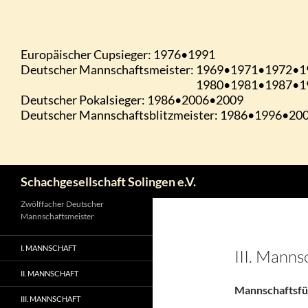
Zum
Inhalt
springen
Suchen
Schachgesellschaft Solingen e.V.
Zwölffacher Deutscher
Mannschaftsmeister
I. MANNSCHAFT
III. Manns
II. MANNSCHAFT
Mannschaftsfüh
III. MANNSCHAFT