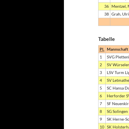
36
Mentzel,
38
Grah, Ulr
Tabelle
Pl.
Mannschaft
1
SVG Pletten
2
SV Würselen
3
LSV Turm Li
4
SV Letmathe
5
SC Hansa D
6
Herforder S
7
SF Neuenkir
8
SG Solingen
9
SK Herne-So
10
SK Holsterh