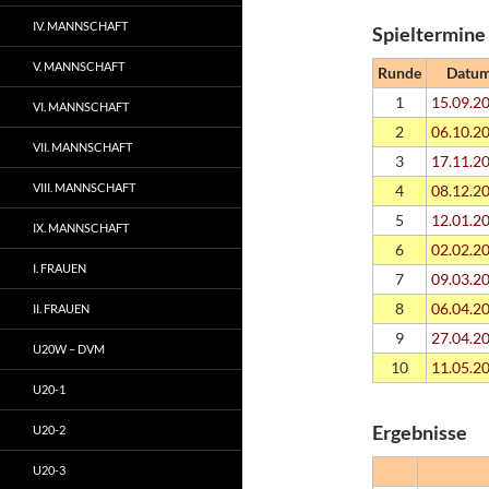
IV. MANNSCHAFT
Spieltermine
V. MANNSCHAFT
Runde
Datu
1
15.09.2
VI. MANNSCHAFT
2
06.10.2
VII. MANNSCHAFT
3
17.11.2
VIII. MANNSCHAFT
4
08.12.2
5
12.01.2
IX. MANNSCHAFT
6
02.02.2
I. FRAUEN
7
09.03.2
8
06.04.2
II. FRAUEN
9
27.04.2
U20W – DVM
10
11.05.2
U20-1
Ergebnisse
U20-2
U20-3