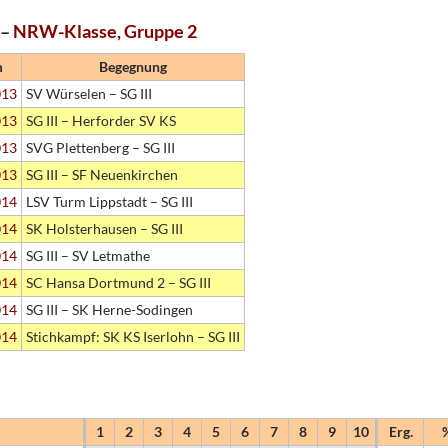
 –
NRW-Klasse, Gruppe 2
m
Begegnung
013
SV Würselen – SG III
013
SG III – Herforder SV KS
013
SVG Plettenberg – SG III
013
SG III – SF Neuenkirchen
014
LSV Turm Lippstadt – SG III
014
SK Holsterhausen – SG III
014
SG III – SV Letmathe
014
SC Hansa Dortmund 2 – SG III
014
SG III – SK Herne-Sodingen
014
Stichkampf: SK KS Iserlohn – SG III
1
2
3
4
5
6
7
8
9
10
Erg.