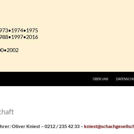
ÜBER UNS
DATENSCH
chaft
rer: Oliver Kniest – 0212 / 235 42 33 –
kniest@schachgesellsc