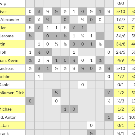
rwig
0/0
iver
0
½
½
½
½
1
0
½
1
½
5/10
5
 Alexander
0
½
½
0
½
0
0
1½/7
2
 Jan
½
½
1
1
½
½
1
5/7
7
 Jerome
½
0
+
½
1
½
1
–
3½/6
5
tin
1
0
½
½
0
0
1
½
–
3½/8
4
alph
1
½
0
1
0
2½/5
5
ian, Kevin
½
0
½
1
0
½
0
1
½
4/9
4
Andreas
½
½
1
½
½
½
½
0
½
½
5/10
5
oachim
1
0
1/2
5
Daniel
0
0/1
bäumer, Dirk
½
½
1/2
5
0
0
½
½/3
1
Michael
1
0
1/2
5
d, Anton
1
1/1
10
, Jan
0
0/1
Frank
½
½/1
5