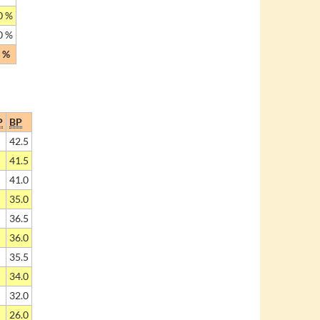
0 %
0 %
 %
P
BP
42.5
41.5
41.0
35.0
36.5
36.0
35.5
34.0
32.0
26.0