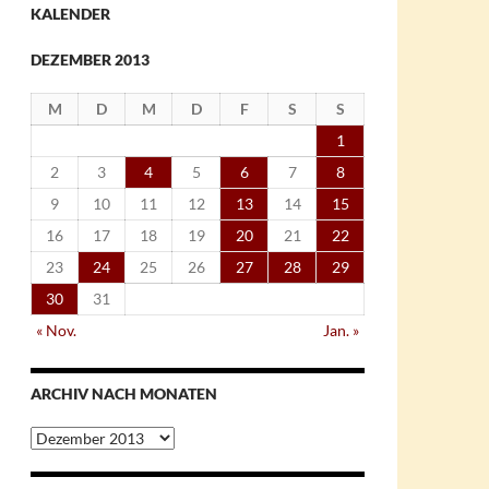
KALENDER
DEZEMBER 2013
M
D
M
D
F
S
S
1
2
3
4
5
6
7
8
9
10
11
12
13
14
15
16
17
18
19
20
21
22
23
24
25
26
27
28
29
30
31
« Nov.
Jan. »
ARCHIV NACH MONATEN
Archiv
nach
Monaten