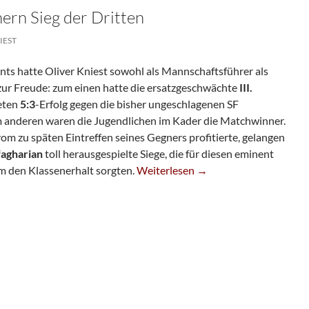
hern Sieg der Dritten
IEST
s hatte Oliver Kniest sowohl als Mannschaftsführer als
ur Freude: zum einen hatte die ersatzgeschwächte
III.
eten
5:3
-Erfolg gegen die bisher ungeschlagenen SF
 anderen waren die Jugendlichen im Kader die Matchwinner.
om zu späten Eintreffen seines Gegners profitierte, gelangen
fagharian
toll herausgespielte Siege, die für diesen eminent
Jugend-Talente Sichern Sieg Der Dri
m den Klassenerhalt sorgten.
Weiterlesen
→