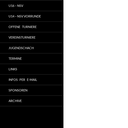
U16 – NSV
U14 – NSV VORRUNDE
OFFENE TURNIERE
VEREINSTURNIERE
JUGENDSCHACH
TERMINE
LINKS
INFOS PER E-MAIL
SPONSOREN
ARCHIVE