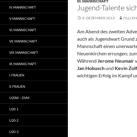
III. MANNSCHAFT
Jugend-Talente sic
IV. MANNSCHAFT
8. DEZEMBER 2013
OLLI KN
V. MANNSCHAFT
VI. MANNSCHAFT
Am Abend des zweiten Advent
auch als Jugendwart Grund z
VII. MANNSCHAFT
Mannschaft einen unerwart
VIII. MANNSCHAFT
Neuenkirchen errungen; zum
Während
Jerome Neumair
v
IX. MANNSCHAFT
Jan Hobusch
und
Kevin Zol
wichtigen Erfolg im Kampf u
I. FRAUEN
II. FRAUEN
U20W – DVM
U20-1
U20-2
U20-3