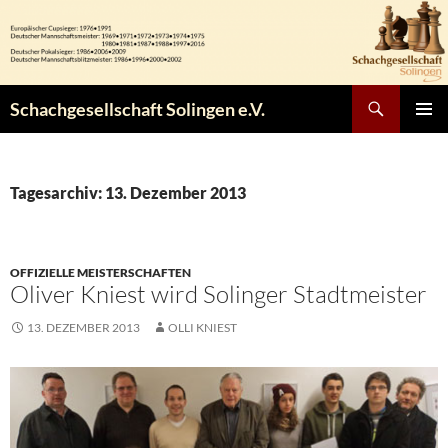
Zum
Inhalt
springen
Suchen
Schachgesellschaft Solingen e.V.
PRIMÄR
MENÜ
Tagesarchiv: 13. Dezember 2013
OFFIZIELLE MEISTERSCHAFTEN
Oliver Kniest wird Solinger Stadtmeister
13. DEZEMBER 2013
OLLI KNIEST