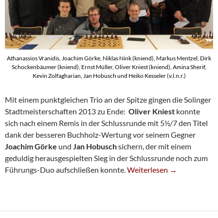
Athanassios Vranidis, Joachim Görke, Niklas Nink (kniend), Markus Mentzel, Dirk
Schockenbäumer (kniend), Ernst Müller, Oliver Kniest (kniend), Amina Sherif,
Kevin Zolfagharian, Jan Hobusch und Heiko Kesseler (v.l.n.r.)
Mit einem punktgleichen Trio an der Spitze gingen die Solinger
Stadtmeisterschaften 2013 zu Ende:
Oliver Kniest
konnte
sich nach einem Remis in der Schlussrunde mit 5½/7 den Titel
dank der besseren Buchholz-Wertung vor seinem Gegner
Joachim Görke
und
Jan Hobusch
sichern, der mit einem
geduldig herausgespielten Sieg in der Schlussrunde noch zum
Oliver Kniest Wird Solinge
Führungs-Duo aufschließen konnte.
Weiterlesen
→