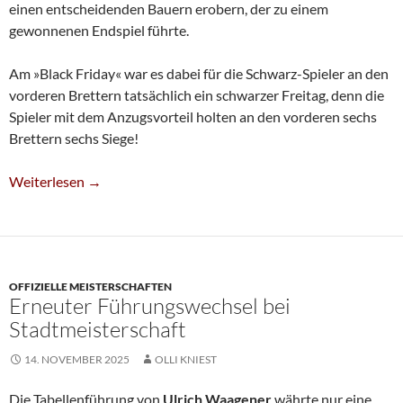
einen entscheidenden Bauern erobern, der zu einem
gewonnenen Endspiel führte.
Am »Black Friday« war es dabei für die Schwarz-Spieler an den
vorderen Brettern tatsächlich ein schwarzer Freitag, denn die
Spieler mit dem Anzugsvorteil holten an den vorderen sechs
Brettern sechs Siege!
Stadtmeisterschaft: Boos Führt Vor Der Schlussrunde
Weiterlesen
→
OFFIZIELLE MEISTERSCHAFTEN
Erneuter Führungswechsel bei
Stadtmeisterschaft
14. NOVEMBER 2025
OLLI KNIEST
Die Tabellenführung von
Ulrich Waagener
währte nur eine