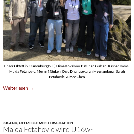
Unser Oktett in Kranenburg (v.l.:) Dima Kovalyov, Batuhan Gülcan, Kaspar Immel,
Maida Fetahovic, Merlin Mänken, Diya Dhanasekaran Meenambigai, Sarah
Fetahovic, Aimée Chen
Sarah Und Maida Fetahovic Führen Bei NRW-Jugend-Meistersc
Weiterlesen
→
JUGEND
,
OFFIZIELLE MEISTERSCHAFTEN
Maida Fetahovic wird U16w-