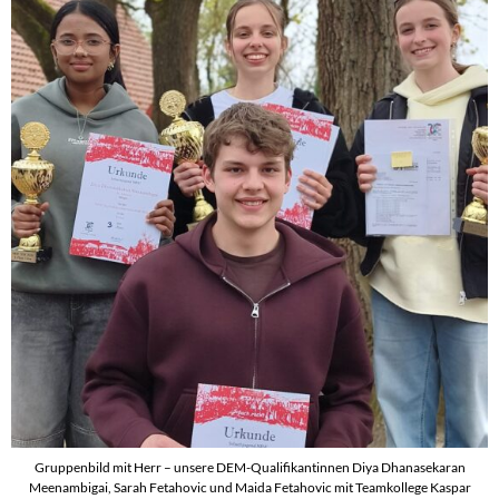
Gruppenbild mit Herr – unsere DEM-Qualifikantinnen Diya Dhanasekaran
Meenambigai, Sarah Fetahovic und Maida Fetahovic mit Teamkollege Kaspar