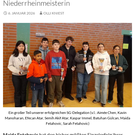
Niederrheinmeisterin
6. JANUAR 2026
OLLI KNIEST
Ein großer Teil unserer erfolgreichen SG-Delegation (v.l.: Aimée Chen, Kavin
Manoharan, Efecan Atar, Semih Akif Atar, Kaspar Immel, Batuhan Gülcan, Maida
Fetahovic, Sarah Fetahovic)
Maida Fetahovic
hat den bisher größten Einzelerfolg ihrer