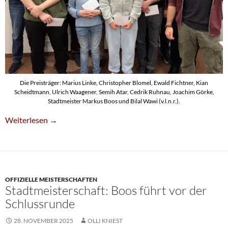
Die Preisträger: Marius Linke, Christopher Blomel, Ewald Fichtner, Kian
Scheidtmann, Ulrich Waagener, Semih Atar, Cedrik Ruhnau, Joachim Görke,
Stadtmeister Markus Boos und Bilal Wawi (v.l.n.r.).
Markus Boos Ist Stadtmeister 2025
Weiterlesen
→
OFFIZIELLE MEISTERSCHAFTEN
Stadtmeisterschaft: Boos führt vor der
Schlussrunde
28. NOVEMBER 2025
OLLI KNIEST