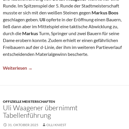
Runde. Im Spitzenspiel der 5. Runde der Stadtmeisterschaft
musste er sich mit den weißen Steinen gegen
Markus Boos
geschlagen geben.
Uli
opferte in der Eröffnung einen Bauern,
ließ dann aber im Mittelspiel eine taktische Abwicklung zu,
durch die
Markus
Turm, Springer und zwei Bauern für seine
Dame erobern konnte. Zudem erhielt er einen gefährlichen
Freibauern auf der d-Linie, der ihm im weiteren Partieverlauf
entscheidenden Materialgewinn bescherte.
Erneuter Führungswechsel Bei Stadtmeisterschaft
Weiterlesen
→
OFFIZIELLE MEISTERSCHAFTEN
Uli Waagener übernimmt
Tabellenführung
31. OKTOBER 2025
OLLI KNIEST