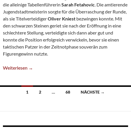
die alleinige Tabellenführerin
Sarah Fetahovic
. Die amtierende
Jugendstadtmeisterin sorgte für die Überraschung der Runde,
als sie Titelverteidiger
Oliver Kniest
bezwingen konnte. Mit
den schwarzen Steinen geriet sie nach der Eröffnung in eine
schlechtere Stellung, verteidigte sich dann aber gut und
konnte die Position erfolgreich verwickeln, bevor sie einen
taktischen Patzer in der Zeitnotphase souverän zum
Figurengewinn nutzte.
Sarah Fetahovic Führt Bei Der Stadtmeisterschaft
Weiterlesen
→
Beitragsnavigation
1
2
…
68
NÄCHSTE →