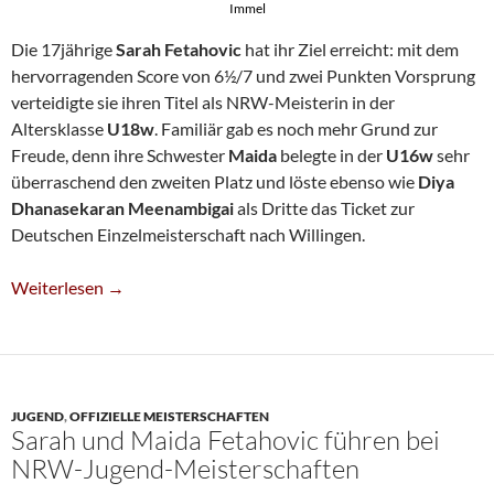
Immel
Die 17jährige
Sarah Fetahovic
hat ihr Ziel erreicht: mit dem
hervorragenden Score von 6½/7 und zwei Punkten Vorsprung
verteidigte sie ihren Titel als NRW-Meisterin in der
Altersklasse
U18w
. Familiär gab es noch mehr Grund zur
Freude, denn ihre Schwester
Maida
belegte in der
U16w
sehr
überraschend den zweiten Platz und löste ebenso wie
Diya
Dhanasekaran Meenambigai
als Dritte das Ticket zur
Deutschen Einzelmeisterschaft nach Willingen.
Sarah Fetahovic Verteidigt U18w-NRW-Titel
Weiterlesen
→
JUGEND
,
OFFIZIELLE MEISTERSCHAFTEN
Sarah und Maida Fetahovic führen bei
NRW-Jugend-Meisterschaften