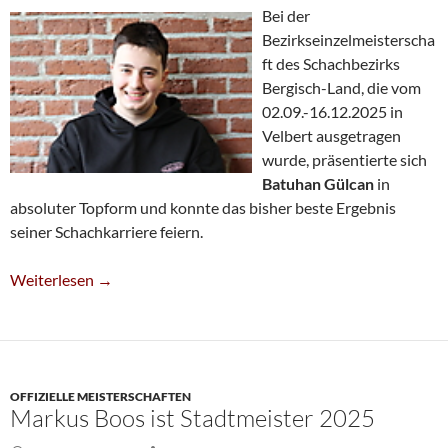
Bei der
Bezirkseinzelmeisterscha
ft des Schachbezirks
Bergisch-Land, die vom
02.09.-16.12.2025 in
Velbert ausgetragen
wurde, präsentierte sich
Batuhan Gülcan
in
absoluter Topform und konnte das bisher beste Ergebnis
seiner Schachkarriere feiern.
Batuhan Gülcan Wird Vize-Bezirksmeister
Weiterlesen
→
OFFIZIELLE MEISTERSCHAFTEN
Markus Boos ist Stadtmeister 2025