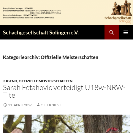
Zum
Inhalt
springen
Suchen
Schachgesellschaft Solingen e.V.
PRIMÄR
MENÜ
Kategoriearchiv: Offizielle Meisterschaften
JUGEND
,
OFFIZIELLE MEISTERSCHAFTEN
Sarah Fetahovic verteidigt U18w-NRW-
Titel
11. APRIL 2026
OLLI KNIEST