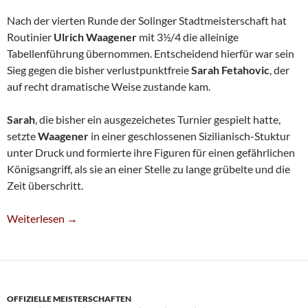
Nach der vierten Runde der Solinger Stadtmeisterschaft hat
Routinier
Ulrich Waagener
mit 3½/4 die alleinige
Tabellenführung übernommen. Entscheidend hierfür war sein
Sieg gegen die bisher verlustpunktfreie
Sarah Fetahovic
, der
auf recht dramatische Weise zustande kam.
Sarah
, die bisher ein ausgezeichetes Turnier gespielt hatte,
setzte
Waagener
in einer geschlossenen Sizilianisch-Stuktur
unter Druck und formierte ihre Figuren für einen gefährlichen
Königsangriff, als sie an einer Stelle zu lange grübelte und die
Zeit überschritt.
Uli Waagener Übernimmt Tabellenführung
Weiterlesen
→
OFFIZIELLE MEISTERSCHAFTEN