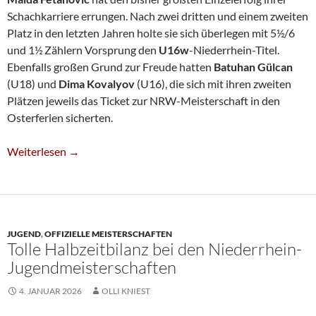
Schachkarriere errungen. Nach zwei dritten und einem zweiten
Platz in den letzten Jahren holte sie sich überlegen mit 5½/6
und 1½ Zählern Vorsprung den
U16w
-Niederrhein-Titel.
Ebenfalls großen Grund zur Freude hatten
Batuhan Gülcan
(U18) und
Dima Kovalyov
(U16), die sich mit ihren zweiten
Plätzen jeweils das Ticket zur NRW-Meisterschaft in den
Osterferien sicherten.
Maida Fetahovic Wird U16w-Niederrheinmeisterin
Weiterlesen
→
JUGEND
,
OFFIZIELLE MEISTERSCHAFTEN
Tolle Halbzeitbilanz bei den Niederrhein-
Jugendmeisterschaften
4. JANUAR 2026
OLLI KNIEST