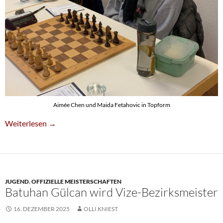
Aimée Chen und Maida Fetahovic in Topform
Tolle Halbzeitbilanz Bei Den Niederrhein-Jugendmeisterschafte
Weiterlesen
→
JUGEND
,
OFFIZIELLE MEISTERSCHAFTEN
Batuhan Gülcan wird Vize-Bezirksmeister
16. DEZEMBER 2025
OLLI KNIEST