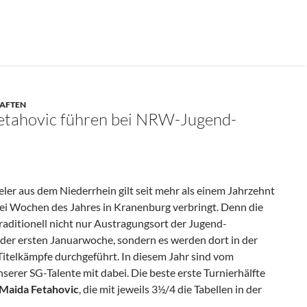
 U18w-NRW-Titel
HAFTEN
etahovic führen bei NRW-Jugend-
ler aus dem Niederrhein gilt seit mehr als einem Jahrzehnt
ei Wochen des Jahres in Kranenburg verbringt. Denn die
raditionell nicht nur Austragungsort der Jugend-
der ersten Januarwoche, sondern es werden dort in der
telkämpfe durchgeführt. In diesem Jahr sind vom
nserer SG-Talente mit dabei. Die beste erste Turnierhälfte
Maida Fetahovic
, die mit jeweils 3½/4 die Tabellen in der