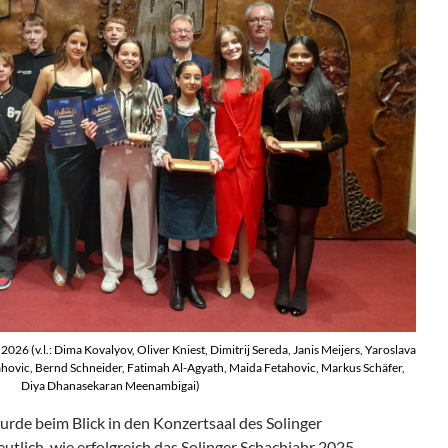
2026 (v.l.: Dima Kovalyov, Oliver Kniest, Dimitrij Sereda, Janis Meijers, Yaroslava
tahovic, Bernd Schneider, Fatimah Al-Agyath, Maida Fetahovic, Markus Schäfer,
Diya Dhanasekaran Meenambigai)
de beim Blick in den Konzertsaal des Solinger
utlich, wie erfolgreich das Solinger Schachjahr 2025