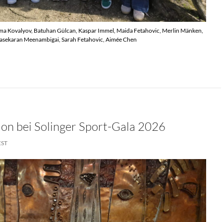
Dima Kovalyov, Batuhan Gülcan, Kaspar Immel, Maida Fetahovic, Merlin Mänken,
asekaran Meenambigai, Sarah Fetahovic, Aimée Chen
 Führen Bei NRW-Jugend-Meisterschaften
on bei Solinger Sport-Gala 2026
EST