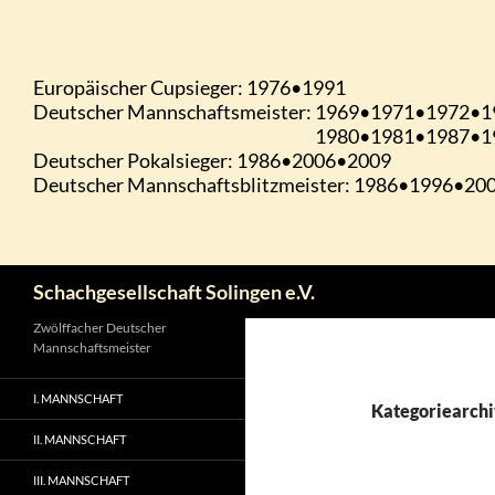
Zum
Inhalt
springen
Suchen
Schachgesellschaft Solingen e.V.
Zwölffacher Deutscher
Mannschaftsmeister
I. MANNSCHAFT
Kategoriearchi
II. MANNSCHAFT
III. MANNSCHAFT