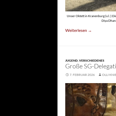
Unser Oktett in Kranenburg (v.l.:) 
Diya Dhan
Sarah Und Maida Fetahovic
Weiterlesen
→
JUGEND
,
VERSCHIEDENES
Große SG-Delegati
7. FEBRUAR 2026
OLLI KNI