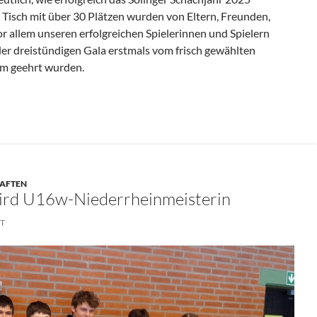
 Tisch mit über 30 Plätzen wurden von Eltern, Freunden,
r allem unseren erfolgreichen Spielerinnen und Spielern
er dreistündigen Gala erstmals vom frisch gewählten
m geehrt wurden.
linger Sport-Gala 2026
HAFTEN
ird U16w-Niederrheinmeisterin
ST