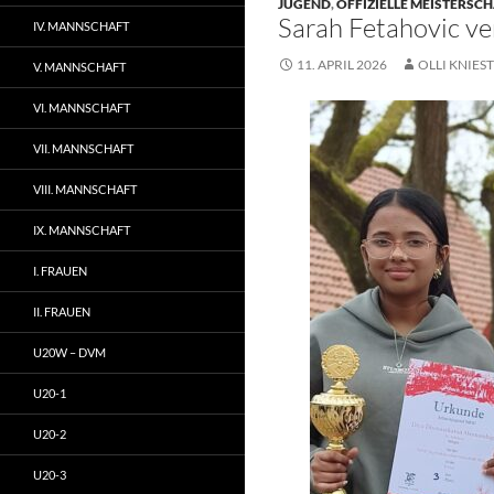
JUGEND
,
OFFIZIELLE MEISTERSC
Sarah Fetahovic v
IV. MANNSCHAFT
11. APRIL 2026
OLLI KNIEST
V. MANNSCHAFT
VI. MANNSCHAFT
VII. MANNSCHAFT
VIII. MANNSCHAFT
IX. MANNSCHAFT
I. FRAUEN
II. FRAUEN
U20W – DVM
U20-1
U20-2
U20-3