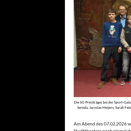
Die SG-Preisträger bei der Sport-Gala 
Sereda, Jaroslav Meijers, Sarah Fe
Am Abend des 07.02.2026 wur
Stadttheaters noch einmal de