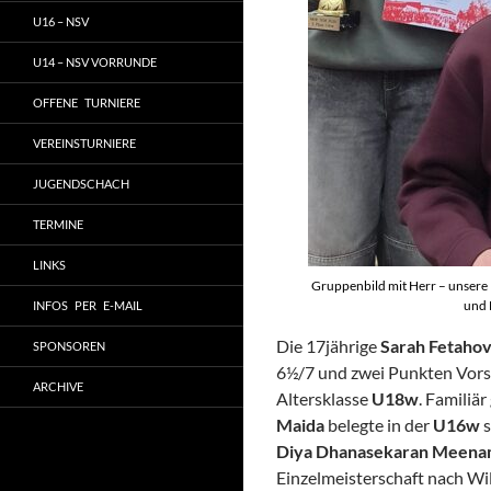
U16 – NSV
U14 – NSV VORRUNDE
OFFENE TURNIERE
VEREINSTURNIERE
JUGENDSCHACH
TERMINE
LINKS
Gruppenbild mit Herr – unsere
und 
INFOS PER E-MAIL
Die 17jährige
Sarah Fetahov
SPONSOREN
6½/7 und zwei Punkten Vorspr
ARCHIVE
Altersklasse
U18w
. Familiä
Maida
belegte in der
U16w
s
Diya Dhanasekaran Meena
Einzelmeisterschaft nach Wil