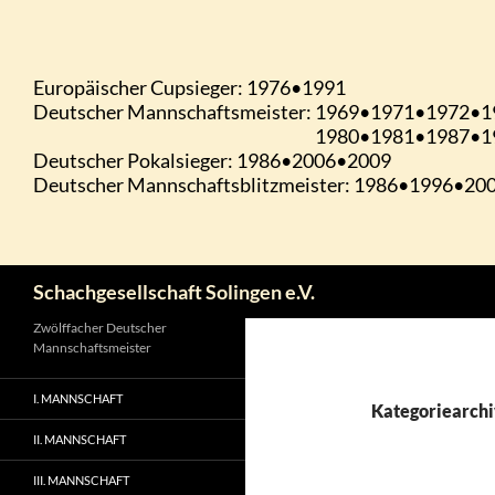
Zum
Inhalt
springen
Suchen
Schachgesellschaft Solingen e.V.
Zwölffacher Deutscher
Mannschaftsmeister
I. MANNSCHAFT
Kategoriearchi
II. MANNSCHAFT
III. MANNSCHAFT