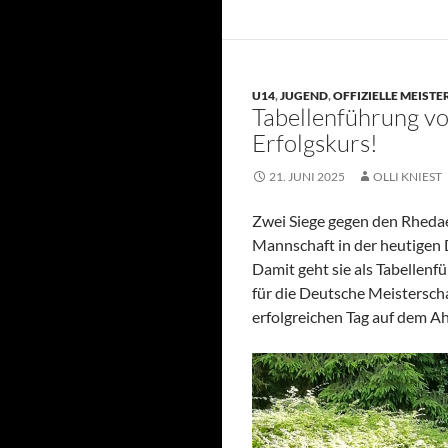
U14
,
JUGEND
,
OFFIZIELLE MEIST
Tabellenführung vo
Erfolgskurs!
21. JUNI 2025
OLLI KNIEST
Zwei Siege gegen den Rheda
Mannschaft in der heutigen
Damit geht sie als Tabellenfü
für die Deutsche Meisterscha
erfolgreichen Tag auf dem A