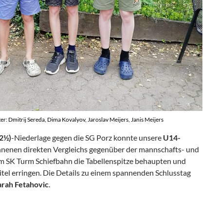
: Dmitrij Sereda, Dima Kovalyov, Jaroslav Meijers, Janis Meijers
:2½)
-Niederlage gegen die SG Porz konnte unsere
U14-
nenen direkten Vergleichs gegenüber der mannschafts- und
m SK Turm Schiefbahn die Tabellenspitze behaupten und
el erringen. Die Details zu einem spannenden Schlusstag
arah Fetahovic
.
 NRW-Meister!