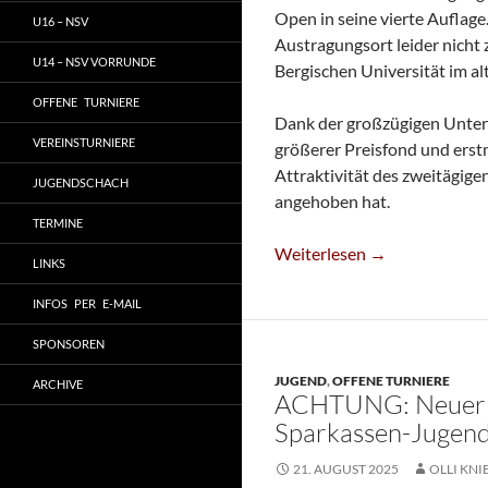
Open in seine vierte Auflag
U16 – NSV
Austragungsort leider nicht 
U14 – NSV VORRUNDE
Bergischen Universität im al
OFFENE TURNIERE
Dank der großzügigen Unter
VEREINSTURNIERE
größerer Preisfond und ers
Attraktivität des zweitägig
JUGENDSCHACH
angehoben hat.
TERMINE
Sparkassen-Jugend-Open Sta
Weiterlesen
→
LINKS
INFOS PER E-MAIL
SPONSOREN
JUGEND
,
OFFENE TURNIERE
ARCHIVE
ACHTUNG: Neuer A
Sparkassen-Jugen
21. AUGUST 2025
OLLI KNI