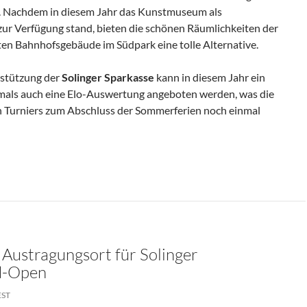
e. Nachdem in diesem Jahr das Kunstmuseum als
zur Verfügung stand, bieten die schönen Räumlichkeiten der
ten Bahnhofsgebäude im Südpark eine tolle Alternative.
stützung der
Solinger Sparkasse
kann in diesem Jahr ein
tmals auch eine Elo-Auswertung angeboten werden, was die
en Turniers zum Abschluss der Sommerferien noch einmal
rtet Mit Rekordbeteiligung
ustragungsort für Solinger
d-Open
EST