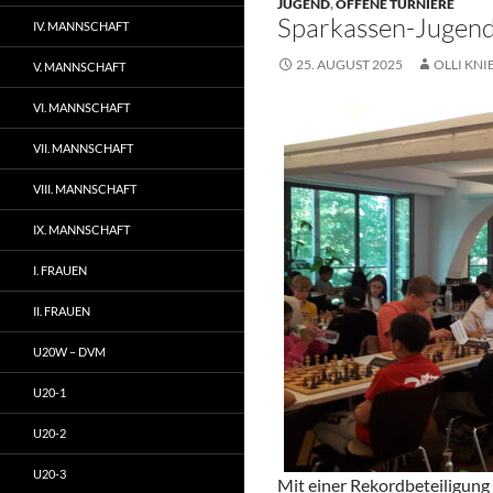
JUGEND
,
OFFENE TURNIERE
Sparkassen-Jugend
IV. MANNSCHAFT
25. AUGUST 2025
OLLI KNI
V. MANNSCHAFT
VI. MANNSCHAFT
VII. MANNSCHAFT
VIII. MANNSCHAFT
IX. MANNSCHAFT
I. FRAUEN
II. FRAUEN
U20W – DVM
U20-1
U20-2
U20-3
Mit einer Rekordbeteiligung