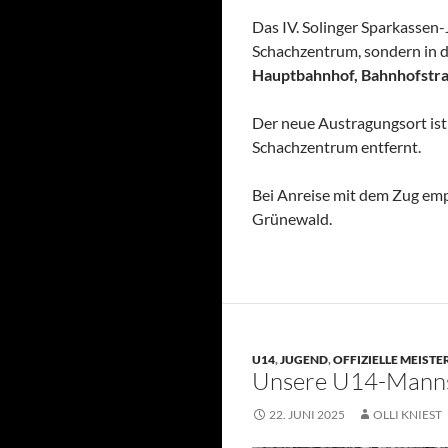
Das IV. Solinger Sparkasse
Schachzentrum, sondern in 
Hauptbahnhof, Bahnhofstr
Der neue Austragungsort is
Schachzentrum entfernt.
Bei Anreise mit dem Zug empf
Grünewald.
U14
,
JUGEND
,
OFFIZIELLE MEIST
Unsere U14-Manns
22. JUNI 2025
OLLI KNIEST