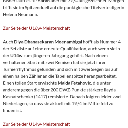
Bisher läuft es für
Sarah
aber mit 3½/4 ausgezeichnet. Morgen
trifft sie im Spitzenduell auf die punktgleiche Titelverteidigerin
Helena Neumann.
Zur Seite der U16w-Meisterschaft
Auch
Diya Dhanasekaran Meenambigai
hofft als Nummer 4
der Setzliste auf eine erneute Qualifikation, auch wenn sie in
der
U14w
zum jüngeren Jahrgang gehört. Nach einem
verhaltenen Start mit zwei Remisen hat sie jetzt ihren
Turnierrhythmus gefunden und sich mit zwei Siegen bis auf
einen halben Zähler an die Tabellenspitze herangearbeitet.
Einen tollen Start erwischte
Maida Fetahovic
, die unter
anderem gegen die über 200 DWZ-Punkte stärkere Ilayda
Kasnatschenko (1417) remisierte. Danach folgten leider zwei
Niederlagen, so dass sie aktuell mit 1½/4 im Mittelfeld zu
finden ist.
Zur Seite der U14w-Meisterschaft