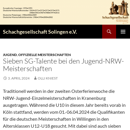
Zum
Inhalt
springen
Suchen
Schachgesellschaft Solingen e.V.
PRIMÄR
MENÜ
JUGEND
,
OFFIZIELLE MEISTERSCHAFTEN
Sieben SG-Talente bei den Jugend-NRW-
Meisterschaften
3. APRIL 2024
OLLI KNIEST
Traditionell werden in der zweiten Osterferienwoche die
NRW-Jugend-Einzelmeisterschaften in Kranenburg
ausgetragen. Während die U10 in diesem Jahr bereits vorab in
Köln stattfand, werden vom 01.-06.04.2024 die Qualifikanten
für die deutschen Meisterschaften in Willingen in den
Altersklassen U12-U18 gesucht. Mit dabei sind auch sieben