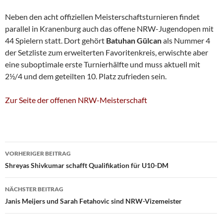
Neben den acht offiziellen Meisterschaftsturnieren findet
parallel in Kranenburg auch das offene NRW-Jugendopen mit
44 Spielern statt. Dort gehört
Batuhan Gülcan
als Nummer 4
der Setzliste zum erweiterten Favoritenkreis, erwischte aber
eine suboptimale erste Turnierhälfte und muss aktuell mit
2½/4 und dem geteilten 10. Platz zufrieden sein.
Zur Seite der offenen NRW-Meisterschaft
Beitragsnavigation
VORHERIGER BEITRAG
Shreyas Shivkumar schafft Qualifikation für U10-DM
NÄCHSTER BEITRAG
Janis Meijers und Sarah Fetahovic sind NRW-Vizemeister