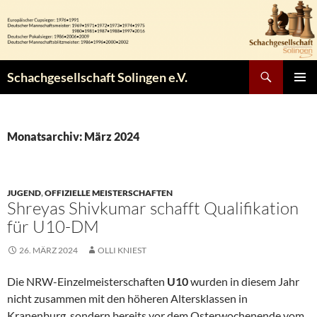
Zum
Inhalt
springen
Suchen
Schachgesellschaft Solingen e.V.
PRIMÄR
MENÜ
Monatsarchiv: März 2024
JUGEND
,
OFFIZIELLE MEISTERSCHAFTEN
Shreyas Shivkumar schafft Qualifikation
für U10-DM
26. MÄRZ 2024
OLLI KNIEST
Die NRW-Einzelmeisterschaften
U10
wurden in diesem Jahr
nicht zusammen mit den höheren Altersklassen in
Kranenburg, sondern bereits vor dem Osterwochenende vom