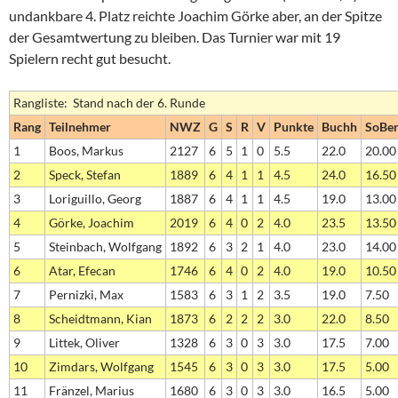
undankbare 4. Platz reichte Joachim Görke aber, an der Spitze
der Gesamtwertung zu bleiben. Das Turnier war mit 19
Spielern recht gut besucht.
Rangliste: Stand nach der 6. Runde
Rang
Teilnehmer
NWZ
G
S
R
V
Punkte
Buchh
SoBe
1
Boos, Markus
2127
6
5
1
0
5.5
22.0
20.00
2
Speck, Stefan
1889
6
4
1
1
4.5
24.0
16.50
3
Loriguillo, Georg
1887
6
4
1
1
4.5
19.0
13.00
4
Görke, Joachim
2019
6
4
0
2
4.0
23.5
13.50
5
Steinbach, Wolfgang
1892
6
3
2
1
4.0
23.0
14.00
6
Atar, Efecan
1746
6
4
0
2
4.0
19.0
10.50
7
Pernizki, Max
1583
6
3
1
2
3.5
19.0
7.50
8
Scheidtmann, Kian
1873
6
2
2
2
3.0
22.0
8.50
9
Littek, Oliver
1328
6
3
0
3
3.0
17.5
7.00
10
Zimdars, Wolfgang
1545
6
3
0
3
3.0
17.5
5.00
11
Fränzel, Marius
1680
6
3
0
3
3.0
16.5
5.00