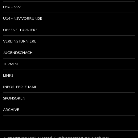
U16 – NSV
U14 – NSV VORRUNDE
OFFENE TURNIERE
VEREINSTURNIERE
JUGENDSCHACH
TERMINE
LINKS
INFOS PER E-MAIL
SPONSOREN
ARCHIVE
Aufgesetzt von Marius Fränzel
Stolz präsentiert von WordPress