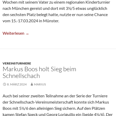
Wochen mit seinem Vater zu einem regionalen Kinderturnier
nach München gereist und dort mit 3½/5 etwas unglücklich
den sechsten Platz belegt hatte, nutzte er nun seine Chance
vom 15.-17.03.2024 in Münster.
William White Qualifiziert Sich Für Deutsche U8-Meisterschaft
Weiterlesen
→
VEREINSTURNIERE
Markus Boos holt Sieg beim
Schnellschach
8. MÄRZ 2024
MARIUS
Auch bei seiner zweiten Teilnahme an der Serie der Turniere
der Schnellschach-Vereinsmeisterschaft konnte sich Markus
Boos mit 5½/6 den alleinigen Sieg sichern. Auf den Plätzen
kamen Stefan Speck und Georg Loriguillo ein (beide 4½/6). Der