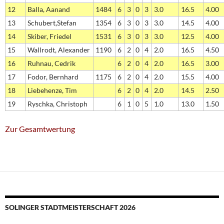
12
Balla, Aanand
1484
6
3
0
3
3.0
16.5
4.00
13
Schubert,Stefan
1354
6
3
0
3
3.0
14.5
4.00
14
Skiber, Friedel
1531
6
3
0
3
3.0
12.5
4.00
15
Wallrodt, Alexander
1190
6
2
0
4
2.0
16.5
4.50
16
Ruhnau, Cedrik
6
2
0
4
2.0
16.5
3.00
17
Fodor, Bernhard
1175
6
2
0
4
2.0
15.5
4.00
18
Liebehenze, Tim
6
2
0
4
2.0
14.5
2.50
19
Ryschka, Christoph
6
1
0
5
1.0
13.0
1.50
Zur Gesamtwertung
SOLINGER STADTMEISTERSCHAFT 2026