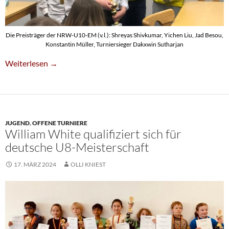
Die Preisträger der NRW-U10-EM (v.l.): Shreyas Shivkumar, Yichen Liu, Jad Besou,
Konstantin Müller, Turniersieger Dakxwin Sutharjan
Shreyas Shivkumar Schafft Qualifikation Für U10-DM
Weiterlesen
→
JUGEND
,
OFFENE TURNIERE
William White qualifiziert sich für
deutsche U8-Meisterschaft
17. MÄRZ 2024
OLLI KNIEST