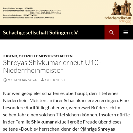
Zum
Inhalt
springen
Suchen
Schachgesellschaft Solingen e.V.
PRIMÄR
MENÜ
JUGEND
,
OFFIZIELLE MEISTERSCHAFTEN
Shreyas Shivkumar erneut U10-
Niederrheinmeister
27. JANUAR 2024
OLLI KNIEST
Nur wenige Spieler schaffen es überhaupt, den Titel eines
Niederrhein-Meisters in ihrer Schachkarriere zu erringen. Eine
besondere Rarität liegt aber vor, wenn zwei Brüder sich im
selben Jahr einen solchen Titel sichern können. Insofern dürfte
in der Familie
Shivkumar
aktuell große Freude über dieses
seltene »Double« herrschen, denn der 9jährige
Shreyas