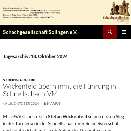
Zum
Inhalt
springen
Suchen
Schachgesellschaft Solingen e.V.
PRIMÄR
MENÜ
Tagesarchiv: 18. Oktober 2024
VEREINSTURNIERE
Wickenfeld übernimmt die Führung in
Schnellschach-VM
18. OKTOBER 2024
MARIUS
Mit 5½/6 sicherte sich
Stefan Wickenfeld
seinen ersten Sieg
in der Turnierserie der Schnellschach-Vereinsmeisterschaft
und setzte sich damit an die Spitze der Gesamtwertung.