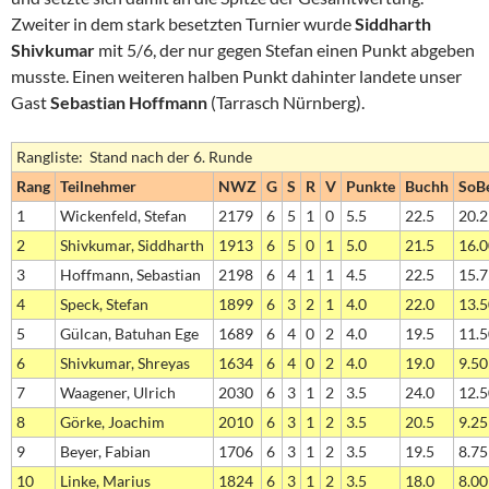
Zweiter in dem stark besetzten Turnier wurde
Siddharth
Shivkumar
mit 5/6, der nur gegen Stefan einen Punkt abgeben
musste. Einen weiteren halben Punkt dahinter landete unser
Gast
Sebastian Hoffmann
(Tarrasch Nürnberg).
Rangliste: Stand nach der 6. Runde
Rang
Teilnehmer
NWZ
G
S
R
V
Punkte
Buchh
SoB
1
Wickenfeld, Stefan
2179
6
5
1
0
5.5
22.5
20.2
2
Shivkumar, Siddharth
1913
6
5
0
1
5.0
21.5
16.0
3
Hoffmann, Sebastian
2198
6
4
1
1
4.5
22.5
15.7
4
Speck, Stefan
1899
6
3
2
1
4.0
22.0
13.5
5
Gülcan, Batuhan Ege
1689
6
4
0
2
4.0
19.5
11.5
6
Shivkumar, Shreyas
1634
6
4
0
2
4.0
19.0
9.50
7
Waagener, Ulrich
2030
6
3
1
2
3.5
24.0
12.5
8
Görke, Joachim
2010
6
3
1
2
3.5
20.5
9.25
9
Beyer, Fabian
1706
6
3
1
2
3.5
19.5
8.75
10
Linke, Marius
1824
6
3
1
2
3.5
18.0
8.00