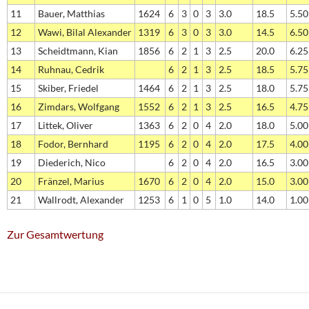
11
Bauer, Matthias
1624
6
3
0
3
3.0
18.5
5.50
12
Wawi, Bilal Alexander
1319
6
3
0
3
3.0
14.5
6.50
13
Scheidtmann, Kian
1856
6
2
1
3
2.5
20.0
6.25
14
Ruhnau, Cedrik
6
2
1
3
2.5
18.5
5.75
15
Skiber, Friedel
1464
6
2
1
3
2.5
18.0
5.75
16
Zimdars, Wolfgang
1552
6
2
1
3
2.5
16.5
4.75
17
Littek, Oliver
1363
6
2
0
4
2.0
18.0
5.00
18
Fodor, Bernhard
1195
6
2
0
4
2.0
17.5
4.00
19
Diederich, Nico
6
2
0
4
2.0
16.5
3.00
20
Fränzel, Marius
1670
6
2
0
4
2.0
15.0
3.00
21
Wallrodt, Alexander
1253
6
1
0
5
1.0
14.0
1.00
Zur Gesamtwertung