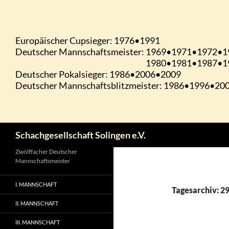
Zum
Inhalt
springen
Suchen
Schachgesellschaft Solingen e.V.
Zwölffacher Deutscher
Mannschaftsmeister
I. MANNSCHAFT
Tagesarchiv: 2
II. MANNSCHAFT
III. MANNSCHAFT