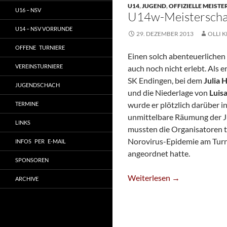
U14
,
JUGEND
,
OFFIZIELLE MEIST
U16 – NSV
U14w-Meisterscha
U14 – NSV VORRUNDE
29. DEZEMBER 2013
OLLI K
OFFENE TURNIERE
Einen solch abenteuerlichen 
VEREINSTURNIERE
auch noch nicht erlebt. Als 
SK Endingen, bei dem
Julia 
JUGENDSCHACH
und die Niederlage von
Luis
wurde er plötzlich darüber 
TERMINE
unmittelbare Räumung der J
LINKS
mussten die Organisatoren 
Norovirus-Epidemie am Turn
INFOS PER E-MAIL
angeordnet hatte.
SPONSOREN
U14w-Meisterschaft In Ma
Weiterlesen
→
ARCHIVE