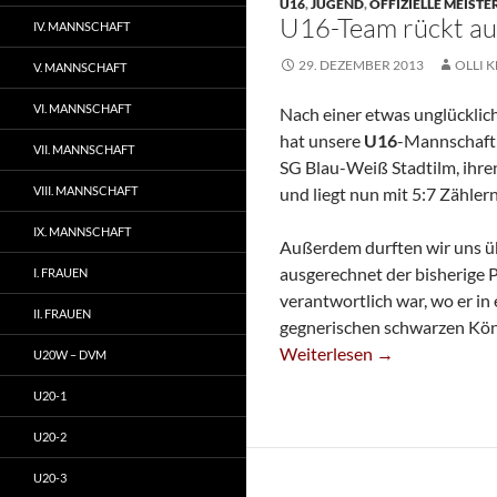
U16
,
JUGEND
,
OFFIZIELLE MEIST
U16-Team rückt auf
IV. MANNSCHAFT
29. DEZEMBER 2013
OLLI K
V. MANNSCHAFT
VI. MANNSCHAFT
Nach einer etwas unglückli
hat unsere
U16
-Mannschaft
VII. MANNSCHAFT
SG Blau-Weiß Stadtilm, ihre
VIII. MANNSCHAFT
und liegt nun mit 5:7 Zähler
IX. MANNSCHAFT
Außerdem durften wir uns übe
ausgerechnet der bisherige
I. FRAUEN
verantwortlich war, wo er i
II. FRAUEN
gegnerischen schwarzen Köni
U16-Team Rückt Auf Platz 1
Weiterlesen
→
U20W – DVM
U20-1
U20-2
U20-3