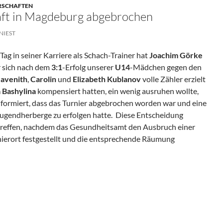
ERSCHAFTEN
ft in Magdeburg abgebrochen
NIEST
Tag in seiner Karriere als Schach-Trainer hat
Joachim Görke
er sich nach dem
3:1
-Erfolg unserer
U14
-Mädchen gegen den
Havenith
,
Carolin
und
Elizabeth Kublanov
volle Zähler erzielt
a Bashylina
kompensiert hatten, ein wenig ausruhen wollte,
informiert, dass das Turnier abgebrochen worden war und eine
ugendherberge zu erfolgen hatte. Diese Entscheidung
treffen, nachdem das Gesundheitsamt den Ausbruch einer
ierort festgestellt und die entsprechende Räumung
gdeburg Abgebrochen