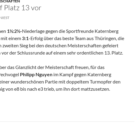
ERSCHAFTEN
 Platz 13 vor
NIEST
chen
1½:2½-
Niederlage gegen die Sportfreunde Katernberg
 mit einem
3:1
-Erfolg über das beste Team aus Thüringen, die
n zweiten Sieg bei den deutschen Meisterschaften gefeiert
n vor der Schlussrunde auf einem sehr ordentlichen 13. Platz.
r das Glanzlicht der Meisterschaft freuen, für das
 Pechvogel
Philipp Nguyen
im Kampf gegen Katernberg
n einer wunderschönen Partie mit doppeltem Turmopfer den
g von e8 bis nach e3 trieb, um ihn dort mattzusetzen.
3 Vor