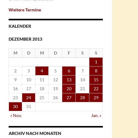
Weitere Termine
KALENDER
DEZEMBER 2013
M
D
M
D
F
S
S
1
2
3
4
5
6
7
8
9
10
11
12
13
14
15
16
17
18
19
20
21
22
23
24
25
26
27
28
29
30
31
« Nov.
Jan. »
ARCHIV NACH MONATEN